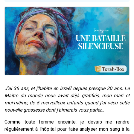
3 personnes viennent de nous rejoindre sur WhatsApp
2 nouvelles musiques dans Torah-Box Music
8 personnes viennent de faire un don pour Tsédaka : pauvres d'Israel
Nouvelle émission radio : Visions de grandeur n°104 : Le Chabbath et le Birkat Hamazone à travers le temps
4 personnes viennent de nous rejoindre sur WhatsApp
J’ai 36 ans, et j’habite en Israël depuis presque 20 ans. Le
Maître du monde nous avait déjà gratifiés, mon mari et
moi-même, de 5 merveilleux enfants quand j’ai vécu cette
nouvelle grossesse dont j’aimerais vous parler…
Comme toute femme enceinte, je devais me rendre
régulièrement à l'hôpital pour faire analyser mon sang à la