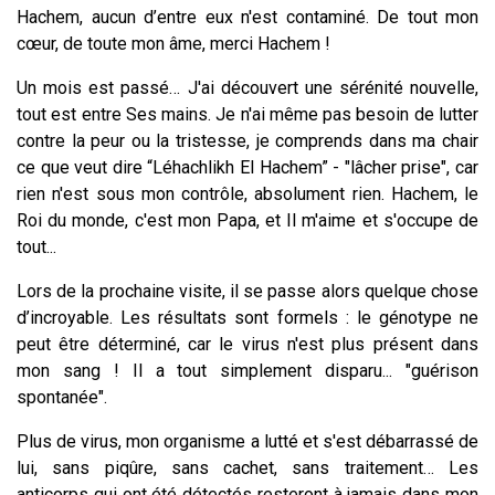
Hachem, aucun d’entre eux n'est contaminé. De tout mon
cœur, de toute mon âme, merci Hachem !
Un mois est passé… J'ai découvert une sérénité nouvelle,
tout est entre Ses mains. Je n'ai même pas besoin de lutter
contre la peur ou la tristesse, je comprends dans ma chair
ce que veut dire “Léhachlikh El Hachem” - "lâcher prise", car
rien n'est sous mon contrôle, absolument rien. Hachem, le
Roi du monde, c'est mon Papa, et Il m'aime et s'occupe de
tout...
Lors de la prochaine visite, il se passe alors quelque chose
d’incroyable. Les résultats sont formels : le génotype ne
peut être déterminé, car le virus n'est plus présent dans
mon sang ! Il a tout simplement disparu... "guérison
spontanée".
Plus de virus, mon organisme a lutté et s'est débarrassé de
lui, sans piqûre, sans cachet, sans traitement… Les
anticorps qui ont été détectés resteront à jamais dans mon