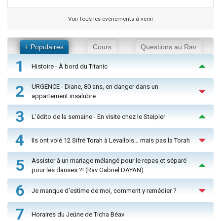
Voir tous les événements à venir
+ Populaires
Cours
Questions au Rav
1
Histoire - À bord du Titanic
2
URGENCE - Diane, 80 ans, en danger dans un
appartement insalubre
3
L'édito de la semaine - En visite chez le Steipler
4
Ils ont volé 12 Sifré Torah à Levallois… mais pas la Torah
5
Assister à un mariage mélangé pour le repas et séparé
pour les danses ?! (Rav Gabriel DAYAN)
6
Je manque d'estime de moi, comment y remédier ?
7
Horaires du Jeûne de Ticha Béav