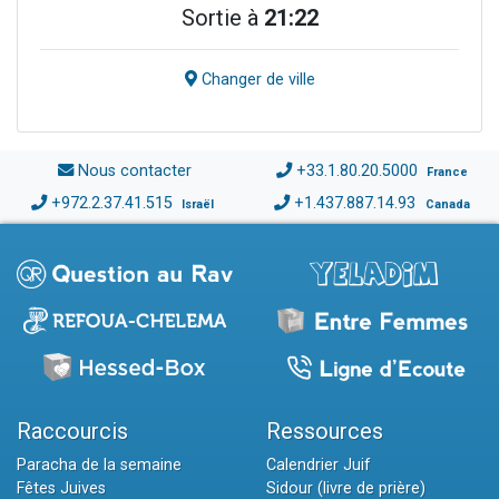
Sortie à
21:22
Changer de ville
Nous contacter
+33.1.80.20.5000
France
+972.2.37.41.515
+1.437.887.14.93
Israël
Canada
Raccourcis
Ressources
Paracha de la semaine
Calendrier Juif
Fêtes Juives
Sidour (livre de prière)