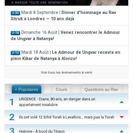
Mardi 8 Septembre |
Dinner d'hommage au Rav
J-33
Sitruk à Londres — 10 ans déjà
Dimanche 16 Août |
Venez rencontrer le Admour
J-10
de Ungvar à Natanya!
Mardi 18 Août |
Le Admour de Ungvar recevra en
J-12
plein Kikar de Natanya à Alonzo!
Voir tous les événements à venir
+ Populaires
Cours
Questions au Rav
1
URGENCE - Diane, 80 ans, en danger dans un
appartement insalubre
2
Ils ont volé 12 Sifré Torah à Levallois… mais pas la Torah
3
Histoire - À bord du Titanic