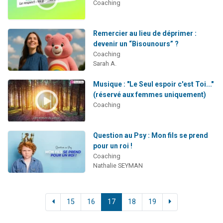
Coaching
Remercier au lieu de déprimer :
devenir un “Bisounours” ?
Coaching
Sarah A.
Musique : "Le Seul espoir c'est Toi..."
(réservé aux femmes uniquement)
Coaching
Question au Psy : Mon fils se prend
pour un roi !
Coaching
Nathalie SEYMAN
15
16
17
18
19