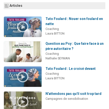
Ariel vient de donner son Maasser
Articles
Il reste 49 places pour étudier en groupe sur Zoom
Tuto Foulard : Nouer son foulard en
Nathaniel vient de donner son Maasser
natte
6 personnes viennent de faire un don pour 5 enfants déjà orphelins risquent de perdre leur maman
Coaching
Laura BITTON
3 personnes viennent de nous rejoindre sur WhatsApp
Question au Psy : Que faire face à un
père autoritaire ?
Coaching
Nathalie SEYMAN
Tuto Foulard : Le croisé devant
Coaching
Laura BITTON
N'attendons pas qu'il soit trop tard
Campagnes de sensibilisation