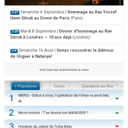
Dimanche 6 Septembre |
Hommage au Rav Yossef
J-27
Haim Sitruk au Dome de Paris
(Paris)
Mardi 8 Septembre |
Dinner d'hommage au Rav
J-29
Sitruk à Londres — 10 ans déjà
(Londres)
Dimanche 16 Août |
Venez rencontrer le Admour
J-6
de Ungvar à Natanya!
Voir tous les événements à venir
+ Populaires
Cours
Questions au Rav
1
MERCI - Grâce à vous, l'opération de Yohan va avoir lieu
🙏
2
Micro-trottoir - T'as donné ton MA’ASSER ?
3
Horaires du Jeûne de Ticha Béav