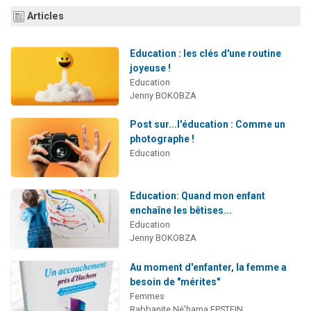
6 personnes viennent de nous rejoindre sur WhatsApp
Articles
4 personnes viennent de faire un don pour Reloger Rivka, 6 enfants, victime de violences...
Education : les clés d'une routine
2 personnes viennent de faire un don pour 1 Journée de Vacances Pour les Enfants
joyeuse !
4 personnes viennent de nous rejoindre sur WhatsApp
Education
3 nouvelles musiques dans Torah-Box Music
Jenny BOKOBZA
Post sur...l'éducation : Comme un
photographe !
Education
Education: Quand mon enfant
enchaîne les bêtises...
Education
Jenny BOKOBZA
Au moment d'enfanter, la femme a
besoin de "mérites"
Femmes
Rabbanite Né'hama EPSTEIN