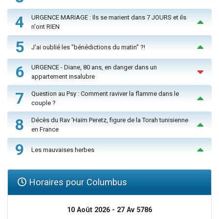
4
URGENCE MARIAGE : Ils se marient dans 7 JOURS et ils
n'ont RIEN
5
J'ai oublié les "bénédictions du matin" ?!
6
URGENCE - Diane, 80 ans, en danger dans un
appartement insalubre
7
Question au Psy : Comment raviver la flamme dans le
couple ?
8
Décès du Rav ‘Haïm Peretz, figure de la Torah tunisienne
en France
9
Les mauvaises herbes
Horaires pour Columbus
10 Août 2026 - 27 Av 5786