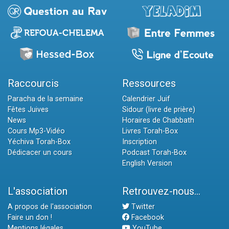
Raccourcis
Ressources
Paracha de la semaine
Calendrier Juif
Fêtes Juives
Sidour (livre de prière)
News
Horaires de Chabbath
Cours Mp3-Vidéo
Livres Torah-Box
Yéchiva Torah-Box
Inscription
Dédicacer un cours
Podcast Torah-Box
English Version
L'association
Retrouvez-nous...
A propos de l'association
Twitter
Faire un don !
Facebook
Mentions légales
YouTube