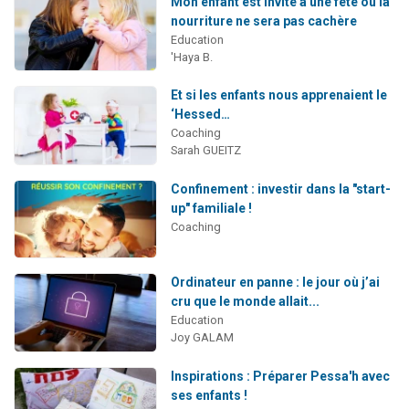
Mon enfant est invité à une fête où la
nourriture ne sera pas cachère
Education
'Haya B.
Et si les enfants nous apprenaient le
‘Hessed…
Coaching
Sarah GUEITZ
Confinement : investir dans la "start-
up" familiale !
Coaching
Ordinateur en panne : le jour où j’ai
cru que le monde allait...
Education
Joy GALAM
Inspirations : Préparer Pessa'h avec
ses enfants !