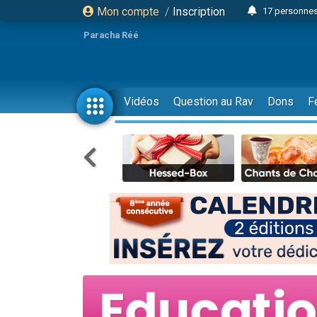
Mon compte
/
Inscription
17 personnes
Il reste 
Paracha Réé
23 person
Eva vient de
4 personnes 
Vidéos
Question au Rav
Dons
F
3 personnes 
Odaya vient 
3 personn
2 personnes 
13 personnes
Il reste 
30 perso
12 nouve
3 personnes 
2 personnes 