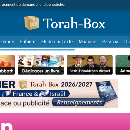
 viennent de demander une bénédiction
49 places pour étudier en groupe sur Zoom
nes viennent de faire un don pour Diane, 80 ans, dans un appartement insalu
 donner son Maasser
viennent de nous rejoindre sur WhatsApp
emmes
Enfants
Etude sur Texte
Musique
Paracha
Di
viennent de nous rejoindre sur WhatsApp
de donner son Maasser
es viennent de faire un don pour 5 jours de vacances aux Orphelins
viennent de nous rejoindre sur WhatsApp
 viennent de demander une bénédiction
49 places pour étudier en groupe sur Zoom
nnes viennent de faire un don pour Sauvez la jambe de Yohan
lles musiques dans Torah-Box Music
viennent de nous rejoindre sur WhatsApp
viennent de nous rejoindre sur WhatsApp