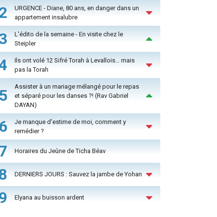
2
URGENCE - Diane, 80 ans, en danger dans un
appartement insalubre
3
L'édito de la semaine - En visite chez le
Steipler
4
Ils ont volé 12 Sifré Torah à Levallois… mais
pas la Torah
Assister à un mariage mélangé pour le repas
5
et séparé pour les danses ?! (Rav Gabriel
DAYAN)
6
Je manque d'estime de moi, comment y
remédier ?
7
Horaires du Jeûne de Ticha Béav
8
DERNIERS JOURS : Sauvez la jambe de Yohan
9
Elyana au buisson ardent