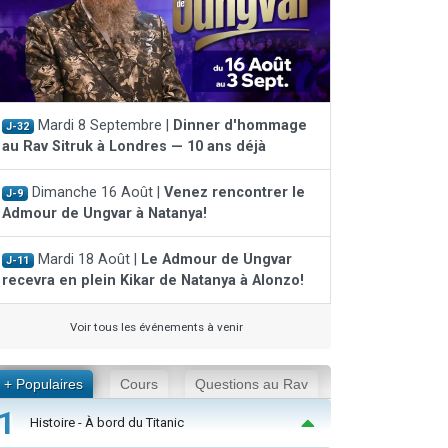
Mardi 8 Septembre |
Dinner d'hommage
J-32
au Rav Sitruk à Londres — 10 ans déjà
Dimanche 16 Août |
Venez rencontrer le
J-9
Admour de Ungvar à Natanya!
Mardi 18 Août |
Le Admour de Ungvar
J-11
recevra en plein Kikar de Natanya à Alonzo!
Voir tous les événements à venir
+ Populaires
Cours
Questions au Rav
1
Histoire - À bord du Titanic