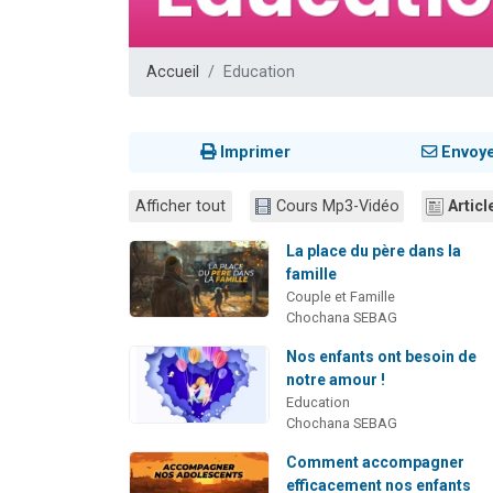
3 personnes 
2 nouvel
Accueil
Education
8 personn
Nouvelle émis
4 personnes 
Imprimer
Envoy
Afficher tout
Cours Mp3-Vidéo
Articl
La place du père dans la
famille
Couple et Famille
Chochana SEBAG
Nos enfants ont besoin de
notre amour !
Education
Chochana SEBAG
Comment accompagner
efficacement nos enfants