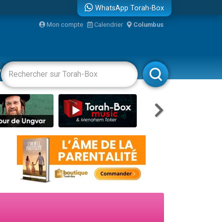
WhatsApp Torah-Box
Mon compte
Calendrier
Columbus
bre
vertissements
Livres
Rabbanim