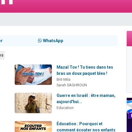
viennent de nous rejoindre sur WhatsApp
les musiques dans Torah-Box Music
es viennent de faire un don pour Tsédaka : pauvres d'Israel
sion radio : Visions de grandeur n°104 : Le Chabbath et le Birkat Hamazone à 
viennent de nous rejoindre sur WhatsApp
er
WhatsApp
es
Mazal Tov ! Tu tiens dans tes
bras un doux paquet bleu !
Brit-Mila
Sarah SAGHROUN
Guerre en Israël : être maman,
aujourd'hui...
Education
Éducation : Pourquoi et
comment écouter nos enfants