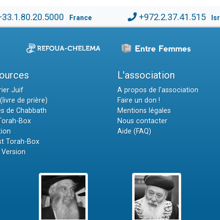
+33.1.80.20.5000
+972.2.37.41.515
France
Is
ources
L'association
ier Juif
A propos de l'association
(livre de prière)
Faire un don !
es de Chabbath
Mentions légales
 Torah-Box
Nous contacter
tion
Aide (FAQ)
t Torah-Box
 Version