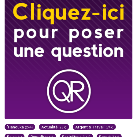
'Hanouka
Actualité
Argent & Travail
(244)
(287)
(747)
Balak
Bamidbar
Bar-Mitsva
Berechit