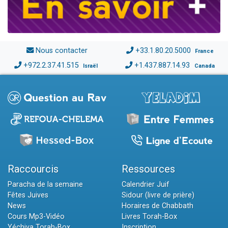
Nous contacter
+33.1.80.20.5000
France
+972.2.37.41.515
+1.437.887.14.93
Israël
Canada
Raccourcis
Ressources
Paracha de la semaine
Calendrier Juif
Fêtes Juives
Sidour (livre de prière)
News
Horaires de Chabbath
Cours Mp3-Vidéo
Livres Torah-Box
Yéchiva Torah-Box
Inscription