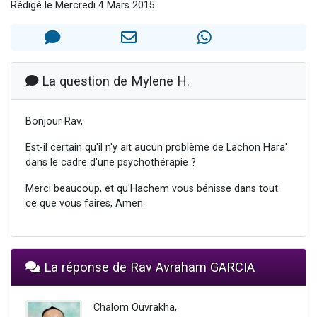
Rédigé le Mercredi 4 Mars 2015
Nouvelle émission radio : Visions de grandeur n°104 : Le Chabbath et le Birkat Hamazone à travers le temps
61 personnes viennent de demander une bénédiction
Ariel vient de donner son Maasser
Il reste 49 places pour étudier en groupe sur Zoom
La question de Mylene H.
Eva vient de donner son Maasser
Bonjour Rav,
Est-il certain qu'il n'y ait aucun problème de Lachon Hara'
dans le cadre d'une psychothérapie ?
Merci beaucoup, et qu'Hachem vous bénisse dans tout
ce que vous faires, Amen.
La réponse de Rav Avraham GARCIA
Chalom Ouvrakha,