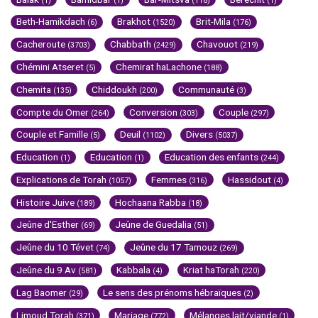
(1)
(1)
(118)
(1)
Beth-Hamikdach
Brakhot
Brit-Mila
(6)
(1520)
(176)
Cacheroute
Chabbath
Chavouot
(3703)
(2429)
(219)
Chémini Atseret
Chemirat haLachone
(5)
(188)
Chemita
Chiddoukh
Communauté
(135)
(200)
(3)
Compte du Omer
Conversion
Couple
(264)
(303)
(297)
Couple et Famille
Deuil
Divers
(5)
(1102)
(5037)
Education
Education
Education des enfants
(1)
(1)
(244)
Explications de Torah
Femmes
Hassidout
(1057)
(316)
(4)
Histoire Juive
Hochaana Rabba
(189)
(18)
Jeûne d'Esther
Jeûne de Guedalia
(69)
(51)
Jeûne du 10 Tévet
Jeûne du 17 Tamouz
(74)
(269)
Jeûne du 9 Av
Kabbala
Kriat haTorah
(581)
(4)
(220)
Lag Baomer
Le sens des prénoms hébraïques
(29)
(2)
Limoud Torah
Mariage
Mélanges lait/viande
(371)
(772)
(1)