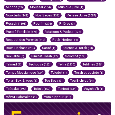
Middot
Moussar
Musique juive
(69)
(154)
(1)
Non-Juifs
Nos Sages
Pensée Juive
(249)
(131)
(3087)
Pessah
Pourim
Prières
(1508)
(274)
(3)
Pureté Familiale
Relations & Pudeur
(578)
(528)
Respect des Parents
Roch 'Hodech
(247)
(4)
Roch Hachana
Santé
Science & Torah
(296)
(1)
(33)
Sexualité
Sim'hat Torah
Souccot
(8)
(47)
(502)
Talmud
Techouva
Téfila
Téfilines
(1)
(122)
(2230)
(356)
Temps Messianique
Toledot
Torah et société
(124)
(1)
(1)
Torah-Box & vous
Tou Béav
Tou Bichvat
(1)
(3)
(24)
Tsédaka
Tsitsit
Tsniout
Vayichla'h
(397)
(167)
(634)
(1)
Vézot Haberakha
Yom Kippour
(1)
(318)