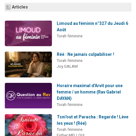
6 personnes viennent de faire un don pour 5 enfants déjà orphelins risquent de perdre leur maman
Articles
2 personnes viennent de faire un don pour Reloger Rivka, 6 enfants, victime de violences...
Limoud au féminin n°327 du Jeudi 6
10 personnes viennent de demander une bénédiction
Août
Il reste 49 places pour étudier en groupe sur Zoom
Torah féminine
3 personnes viennent de faire un don pour Diane, 80 ans, dans un appartement insalubre
Réé : Ne jamais culpabiliser !
Torah féminine
Joy GALAM
Horaire maximal d'Arvit pour une
femme / un homme (Rav Gabriel
DAYAN)
Torah féminine
Tsni'out et Paracha : Regarde ! Lève
les yeux ! (Réé)
Torah féminine
Esther MELLOUL