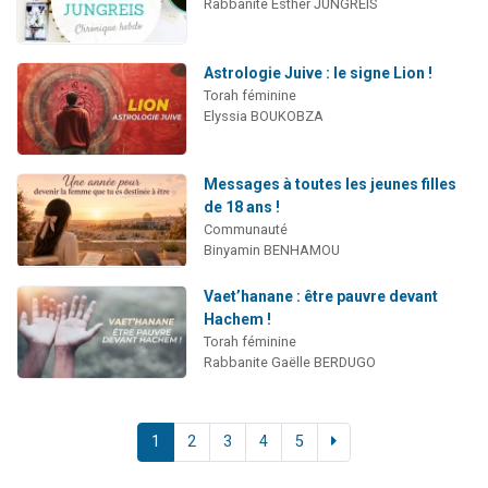
Rabbanite Esther JUNGREIS
Astrologie Juive : le signe Lion !
Torah féminine
Elyssia BOUKOBZA
Messages à toutes les jeunes filles
de 18 ans !
Communauté
Binyamin BENHAMOU
Vaet’hanane : être pauvre devant
Hachem !
Torah féminine
Rabbanite Gaëlle BERDUGO
1
2
3
4
5