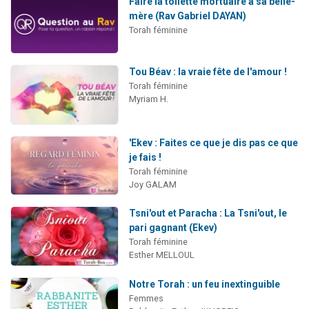
Faire la toilette mortuaire à sa belle-
mère (Rav Gabriel DAYAN)
Torah féminine
Tou Béav : la vraie fête de l'amour !
Torah féminine
Myriam H.
'Ekev : Faites ce que je dis pas ce que
je fais !
Torah féminine
Joy GALAM
Tsni'out et Paracha : La Tsni'out, le
pari gagnant (Ekev)
Torah féminine
Esther MELLOUL
Notre Torah : un feu inextinguible
Femmes