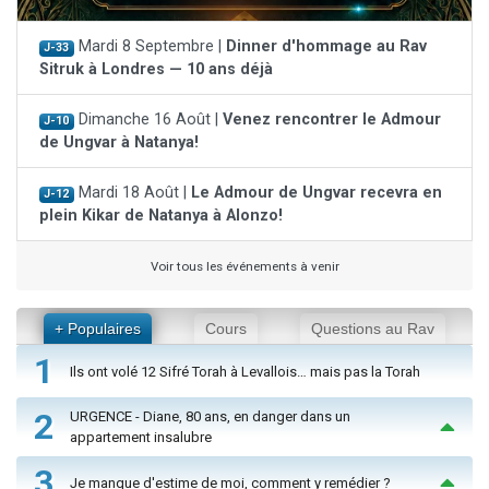
Mardi 8 Septembre |
Dinner d'hommage au Rav
J-33
Sitruk à Londres — 10 ans déjà
Dimanche 16 Août |
Venez rencontrer le Admour
J-10
de Ungvar à Natanya!
Mardi 18 Août |
Le Admour de Ungvar recevra en
J-12
plein Kikar de Natanya à Alonzo!
Voir tous les événements à venir
+ Populaires
Cours
Questions au Rav
1
Ils ont volé 12 Sifré Torah à Levallois… mais pas la Torah
2
URGENCE - Diane, 80 ans, en danger dans un
appartement insalubre
3
Je manque d'estime de moi, comment y remédier ?