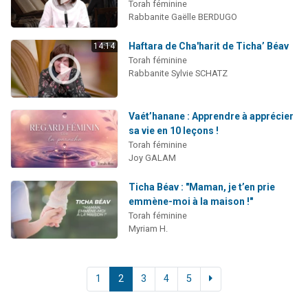
Torah féminine
Rabbanite Gaëlle BERDUGO
Haftara de Cha'harit de Ticha’ Béav
14:14
Torah féminine
Rabbanite Sylvie SCHATZ
Vaét’hanane : Apprendre à apprécier
sa vie en 10 leçons !
Torah féminine
Joy GALAM
Ticha Béav : "Maman, je t’en prie
emmène-moi à la maison !"
Torah féminine
Myriam H.
1
2
3
4
5