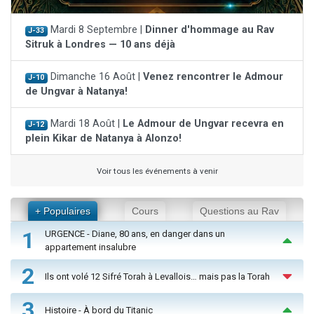
Mardi 8 Septembre |
Dinner d'hommage au Rav
J-33
Sitruk à Londres — 10 ans déjà
Dimanche 16 Août |
Venez rencontrer le Admour
J-10
de Ungvar à Natanya!
Mardi 18 Août |
Le Admour de Ungvar recevra en
J-12
plein Kikar de Natanya à Alonzo!
Voir tous les événements à venir
+ Populaires
Cours
Questions au Rav
1
URGENCE - Diane, 80 ans, en danger dans un
appartement insalubre
2
Ils ont volé 12 Sifré Torah à Levallois… mais pas la Torah
3
Histoire - À bord du Titanic