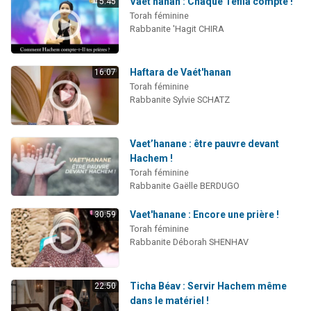
Vaèt'hanan : Chaque Téfila compte !
5:45
Torah féminine
Rabbanite 'Hagit CHIRA
Haftara de Vaét'hanan
16:07
Torah féminine
Rabbanite Sylvie SCHATZ
Vaet’hanane : être pauvre devant
Hachem !
Torah féminine
Rabbanite Gaëlle BERDUGO
Vaet'hanane : Encore une prière !
30:59
Torah féminine
Rabbanite Déborah SHENHAV
Ticha Béav : Servir Hachem même
22:50
dans le matériel !