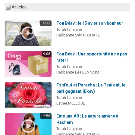
61 personnes viennent de demander une bénédiction
Articles
Il reste 49 places pour étudier en groupe sur Zoom
Tou Béav : le 15 av et son bonheur
Ariel vient de donner son Maasser
15:33
Torah féminine
Nathaniel vient de donner son Maasser
Rabbanite Sylvie SCHATZ
4 personnes viennent de nous rejoindre sur WhatsApp
Tou Béav : Une opportunité à ne pas
9:06
rater !
Torah féminine
Rabbanite Léa BENNAÏM
Tsni'out et Paracha : La Tsni'out, le
pari gagnant (Ekev)
Torah féminine
Esther MELLOUL
Émouna #9 : La nature amène à
12:56
Hachem
Torah féminine
Rabbanite Sylvie SCHATZ