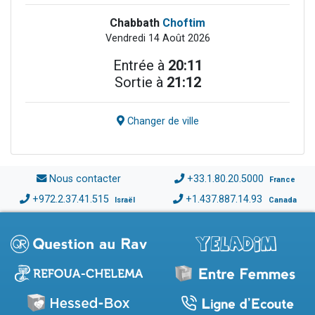
Chabbath
Choftim
Vendredi 14 Août 2026
Entrée à
20:11
Sortie à
21:12
Changer de ville
Nous contacter
+33.1.80.20.5000
France
+972.2.37.41.515
+1.437.887.14.93
Israël
Canada