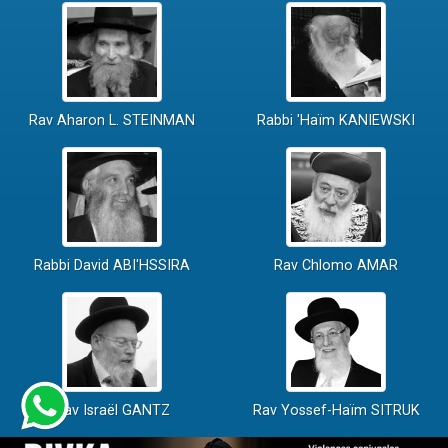
Rav Aharon L. STEINMAN
Rabbi 'Haïm KANIEWSKI
Rabbi David ABI'HSSIRA
Rav Chlomo AMAR
Rav Israël GANTZ
Rav Yossef-Haïm SITRUK