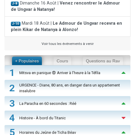
Dimanche 16 Août |
Venez rencontrer le Admour
J-8
de Ungvar à Natanya!
Mardi 18 Août |
Le Admour de Ungvar recevra en
J-10
plein Kikar de Natanya à Alonzo!
Voir tous les événements à venir
+ Populaires
Cours
Questions au Rav
1
Mitsva en panique 😨 Arriver à l'heure à la Téfila
2
URGENCE - Diane, 80 ans, en danger dans un appartement
insalubre
3
La Paracha en 60 secondes : Réé
4
Histoire - À bord du Titanic
5
Horaires du Jeûne de Ticha Béav