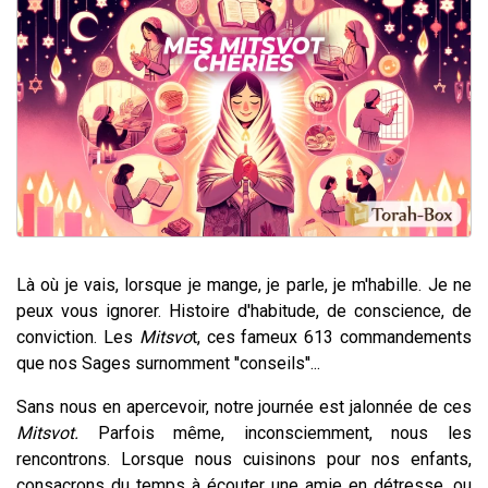
2 personnes viennent de nous rejoindre sur WhatsApp
13 personnes viennent de demander une bénédiction
Il reste 49 places pour étudier en groupe sur Zoom
12 nouvelles musiques dans Torah-Box Music
2 personnes viennent de nous rejoindre sur WhatsApp
Là où je vais, lorsque je mange, je parle, je m'habille. Je ne
peux vous ignorer.
Histoire d'habitude, de conscience, de
conviction.
Les
Mitsvo
t, ces fameux 613 commandements
que nos Sages surnomment ''conseils''...
Sans nous en apercevoir, notre journée est jalonnée de ces
Mitsvot.
Parfois même, inconsciemment, nous les
rencontrons. Lorsque nous cuisinons pour nos enfants,
consacrons du temps à écouter une amie en détresse, ou