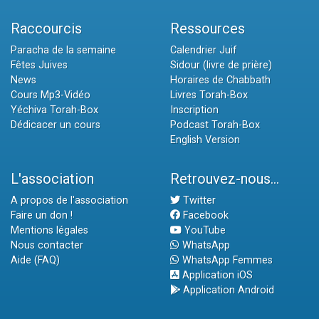
Raccourcis
Ressources
Paracha de la semaine
Calendrier Juif
Fêtes Juives
Sidour (livre de prière)
News
Horaires de Chabbath
Cours Mp3-Vidéo
Livres Torah-Box
Yéchiva Torah-Box
Inscription
Dédicacer un cours
Podcast Torah-Box
English Version
L'association
Retrouvez-nous...
A propos de l'association
Twitter
Faire un don !
Facebook
Mentions légales
YouTube
Nous contacter
WhatsApp
Aide (FAQ)
WhatsApp Femmes
Application iOS
Application Android