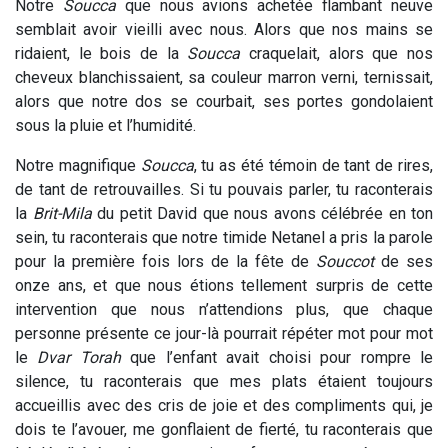
Notre
Soucca
que nous avions achetée flambant neuve
semblait avoir vieilli avec nous. Alors que nos mains se
ridaient, le bois de la
Soucca
craquelait, alors que nos
cheveux blanchissaient, sa couleur marron verni, ternissait,
alors que notre dos se courbait, ses portes gondolaient
sous la pluie et l’humidité.
Notre magnifique
Soucca
, tu as été témoin de tant de rires,
de tant de retrouvailles. Si tu pouvais parler, tu raconterais
la
Brit-Mila
du petit David que nous avons célébrée en ton
sein, tu raconterais que notre timide Netanel a pris la parole
pour la première fois lors de la fête de
Souccot
de ses
onze ans, et que nous étions tellement surpris de cette
intervention que nous n’attendions plus, que chaque
personne présente ce jour-là pourrait répéter mot pour mot
le
Dvar Torah
que l’enfant avait choisi pour rompre le
silence, tu raconterais que mes plats étaient toujours
accueillis avec des cris de joie et des compliments qui, je
dois te l’avouer, me gonflaient de fierté, tu raconterais que