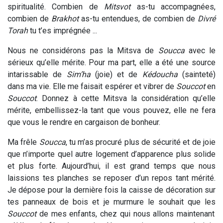
spiritualité. Combien de
Mitsvot
as-tu accompagnées,
combien de
Brakhot
as-tu entendues, de combien de
Divré
Torah
tu t’es imprégnée ...
Nous ne considérons pas la Mitsva de
Soucca
avec le
sérieux qu’elle mérite. Pour ma part, elle a été une source
intarissable de
Sim’ha
(joie) et de
Kédoucha
(sainteté)
dans ma vie. Elle me faisait espérer et vibrer de
Souccot
en
Souccot
. Donnez à cette Mitsva la considération qu’elle
mérite, embellissez-la tant que vous pouvez, elle ne fera
que vous le rendre en cargaison de bonheur.
Ma frêle
Soucca
, tu m’as procuré plus de sécurité et de joie
que n’importe quel autre logement d’apparence plus solide
et plus forte. Aujourd’hui, il est grand temps que nous
laissions tes planches se reposer d’un repos tant mérité.
Je dépose pour la dernière fois la caisse de décoration sur
tes panneaux de bois et je murmure le souhait que les
Souccot
de mes enfants, chez qui nous allons maintenant