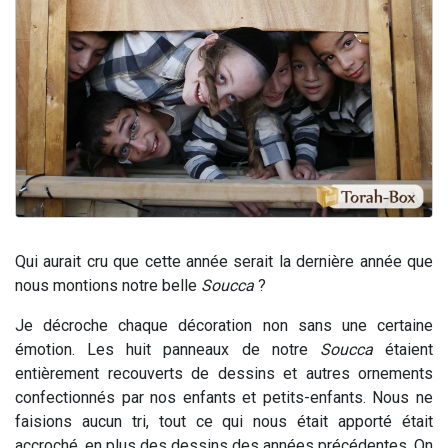
Il reste 49 places pour étudier en groupe sur Zoom
12 nouvelles musiques dans Torah-Box Music
3 personnes viennent de nous rejoindre sur WhatsApp
2 personnes viennent de nous rejoindre sur WhatsApp
2 personnes viennent de nous rejoindre sur WhatsApp
Qui aurait cru que cette année serait la dernière année que
nous montions notre belle
Soucca
?
Je décroche chaque décoration non sans une certaine
émotion. Les huit panneaux de notre
Soucca
étaient
entièrement recouverts de dessins et autres ornements
confectionnés par nos enfants et petits-enfants. Nous ne
faisions aucun tri, tout ce qui nous était apporté était
accroché, en plus des dessins des années précédentes. On