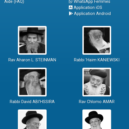
Aide (FAQ)
WhatsApp Femmes
Application iOS
Application Android
Rav Aharon L. STEINMAN
Rabbi 'Haïm KANIEWSKI
Rabbi David ABI'HSSIRA
Rav Chlomo AMAR