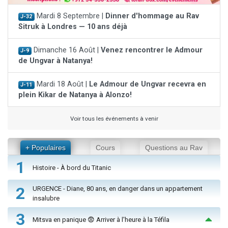
Mardi 8 Septembre |
Dinner d'hommage au Rav
J-32
Sitruk à Londres — 10 ans déjà
Dimanche 16 Août |
Venez rencontrer le Admour
J-9
de Ungvar à Natanya!
Mardi 18 Août |
Le Admour de Ungvar recevra en
J-11
plein Kikar de Natanya à Alonzo!
Voir tous les événements à venir
+ Populaires
Cours
Questions au Rav
1
Histoire - À bord du Titanic
2
URGENCE - Diane, 80 ans, en danger dans un appartement
insalubre
3
Mitsva en panique 😨 Arriver à l'heure à la Téfila