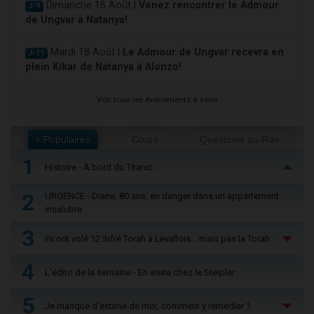
Dimanche 16 Août |
Venez rencontrer le Admour
J-9
de Ungvar à Natanya!
Mardi 18 Août |
Le Admour de Ungvar recevra en
J-11
plein Kikar de Natanya à Alonzo!
Voir tous les événements à venir
+ Populaires
Cours
Questions au Rav
1
Histoire - À bord du Titanic
2
URGENCE - Diane, 80 ans, en danger dans un appartement
insalubre
3
Ils ont volé 12 Sifré Torah à Levallois… mais pas la Torah
4
L'édito de la semaine - En visite chez le Steipler
5
Je manque d'estime de moi, comment y remédier ?