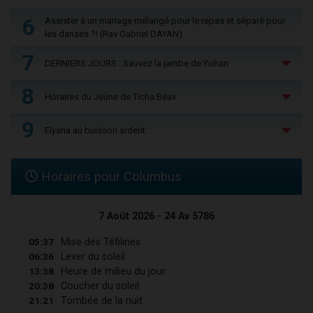
6
Assister à un mariage mélangé pour le repas et séparé pour
les danses ?! (Rav Gabriel DAYAN)
7
DERNIERS JOURS : Sauvez la jambe de Yohan
8
Horaires du Jeûne de Ticha Béav
9
Elyana au buisson ardent
Horaires pour Columbus
7 Août 2026 - 24 Av 5786
05:37
Mise des Téfilines
06:36
Lever du soleil
13:38
Heure de milieu du jour
20:38
Coucher du soleil
21:21
Tombée de la nuit