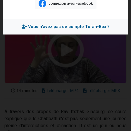
connexion avec Facebook
Nouvelle émission radio : Visions de grandeur n°104 : Le Chabbath et le Birkat Hamazone à travers le temps
61 personnes viennent de demander une bénédiction
Ariel vient de donner son Maasser
Vous n'avez pas de compte Torah-Box ?
Il reste 49 places pour étudier en groupe sur Zoom
Eva vient de donner son Maasser
14 minutes
Télécharger MP4
Télécharger MP3
À travers des propos de Rav Its'hak Ginsburg, ce cours
explique que le Chabbath n'est pas seulement une journée
pleine d'interdictions et d'inaction. Il est un jour où nous