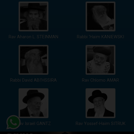
Rav Aharon L. STEINMAN
Rabbi 'Haïm KANIEWSKI
Rabbi David ABI'HSSIRA
Rav Chlomo AMAR
Rav Israël GANTZ
Rav Yossef-Haïm SITRUK