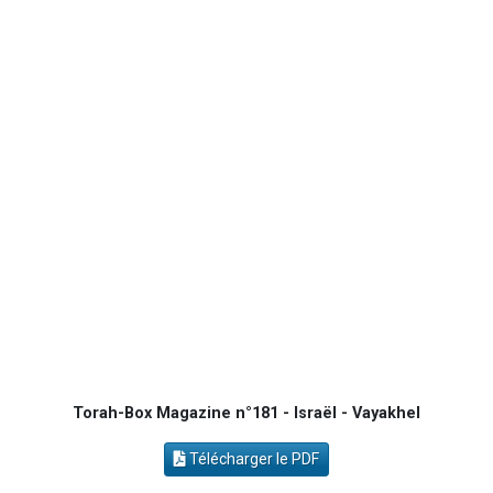
Ariel vient de donner son Maasser
Il reste 49 places pour étudier en groupe sur Zoom
Eva vient de donner son Maasser
4 personnes viennent de nous rejoindre sur WhatsApp
3 personnes viennent de nous rejoindre sur WhatsApp
Torah-Box Magazine n°181 - Israël - Vayakhel
Télécharger le PDF