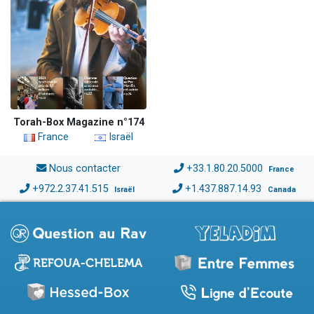
Torah-Box Magazine n°174
France
Israël
Nous contacter
+33.1.80.20.5000
France
+972.2.37.41.515
+1.437.887.14.93
Israël
Canada