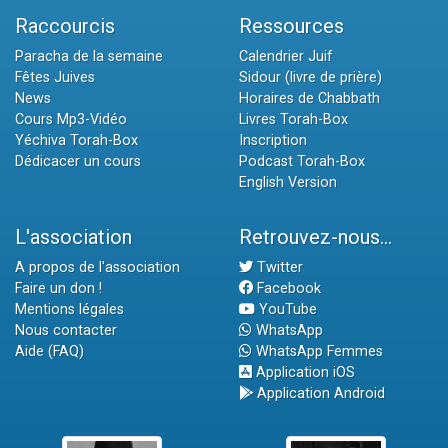
Raccourcis
Ressources
Paracha de la semaine
Calendrier Juif
Fêtes Juives
Sidour (livre de prière)
News
Horaires de Chabbath
Cours Mp3-Vidéo
Livres Torah-Box
Yéchiva Torah-Box
Inscription
Dédicacer un cours
Podcast Torah-Box
English Version
L'association
Retrouvez-nous...
A propos de l'association
Twitter
Faire un don !
Facebook
Mentions légales
YouTube
Nous contacter
WhatsApp
Aide (FAQ)
WhatsApp Femmes
Application iOS
Application Android