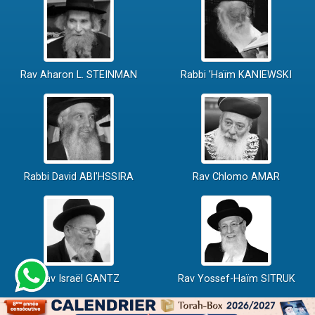
Rav Aharon L. STEINMAN
Rabbi 'Haïm KANIEWSKI
Rabbi David ABI'HSSIRA
Rav Chlomo AMAR
Rav Israël GANTZ
Rav Yossef-Haïm SITRUK