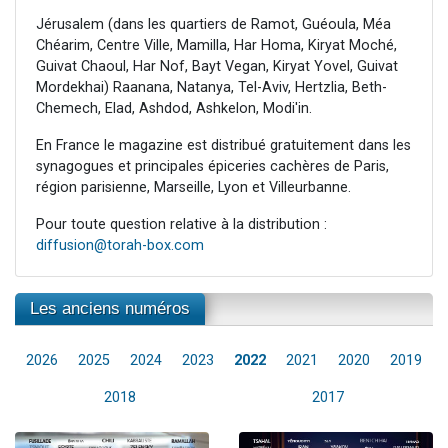
Jérusalem (dans les quartiers de Ramot, Guéoula, Méa
Chéarim, Centre Ville, Mamilla, Har Homa, Kiryat Moché,
Guivat Chaoul, Har Nof, Bayt Vegan, Kiryat Yovel, Guivat
Mordekhai) Raanana, Natanya, Tel-Aviv, Hertzlia, Beth-
Chemech, Elad, Ashdod, Ashkelon, Modi'in.
En France le magazine est distribué gratuitement dans les
synagogues et principales épiceries cachères de Paris,
région parisienne, Marseille, Lyon et Villeurbanne.
Pour toute question relative à la distribution :
diffusion@torah-box.com
Les anciens numéros
2026
2025
2024
2023
2022
2021
2020
2019
2018
2017