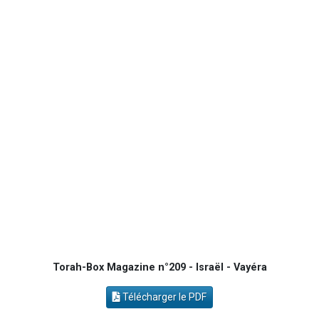
2 personnes viennent de nous rejoindre sur WhatsApp
Malgorzata vient de donner son Maasser
3 personnes viennent de nous rejoindre sur WhatsApp
2 personnes viennent de nous rejoindre sur WhatsApp
3 personnes viennent de nous rejoindre sur WhatsApp
Torah-Box Magazine n°209 - Israël - Vayéra
Télécharger le PDF