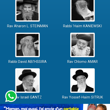
Rav Aharon L. STEINMAN
Rabbi 'Haïm KANIEWSKI
Rabbi David ABI'HSSIRA
Rav Chlomo AMAR
Rav Israël GANTZ
Rav Yossef-Haïm SITRUK