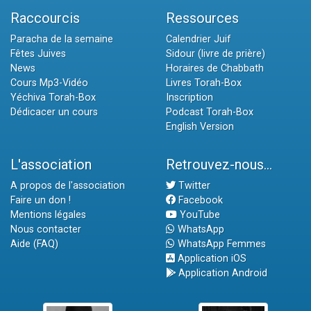
Raccourcis
Ressources
Paracha de la semaine
Calendrier Juif
Fêtes Juives
Sidour (livre de prière)
News
Horaires de Chabbath
Cours Mp3-Vidéo
Livres Torah-Box
Yéchiva Torah-Box
Inscription
Dédicacer un cours
Podcast Torah-Box
English Version
L'association
Retrouvez-nous...
A propos de l'association
Twitter
Faire un don !
Facebook
Mentions légales
YouTube
Nous contacter
WhatsApp
Aide (FAQ)
WhatsApp Femmes
Application iOS
Application Android