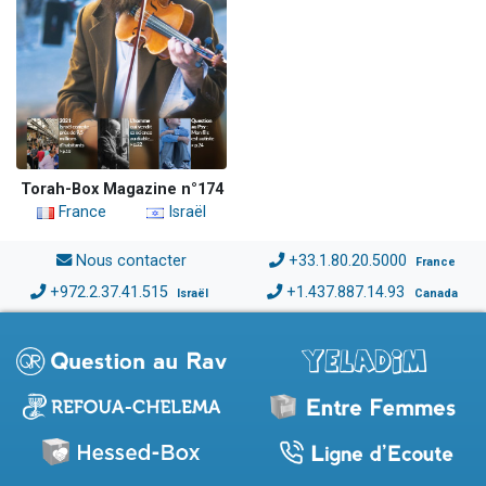
Torah-Box Magazine n°174
France
Israël
Nous contacter
+33.1.80.20.5000
France
+972.2.37.41.515
+1.437.887.14.93
Israël
Canada