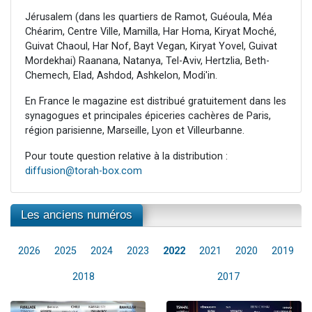
Jérusalem (dans les quartiers de Ramot, Guéoula, Méa
Chéarim, Centre Ville, Mamilla, Har Homa, Kiryat Moché,
Guivat Chaoul, Har Nof, Bayt Vegan, Kiryat Yovel, Guivat
Mordekhai) Raanana, Natanya, Tel-Aviv, Hertzlia, Beth-
Chemech, Elad, Ashdod, Ashkelon, Modi'in.
En France le magazine est distribué gratuitement dans les
synagogues et principales épiceries cachères de Paris,
région parisienne, Marseille, Lyon et Villeurbanne.
Pour toute question relative à la distribution :
diffusion@torah-box.com
Les anciens numéros
2026
2025
2024
2023
2022
2021
2020
2019
2018
2017