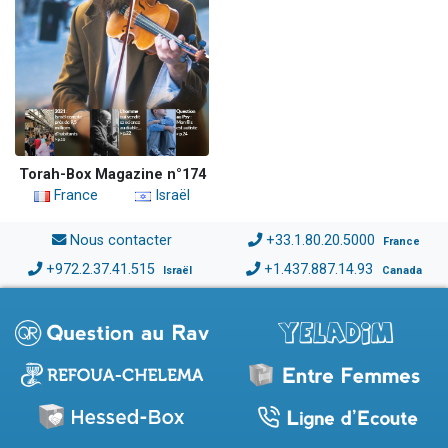
Torah-Box Magazine n°174
France
Israël
Nous contacter
+33.1.80.20.5000
France
+972.2.37.41.515
+1.437.887.14.93
Israël
Canada