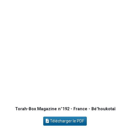
12 nouvelles musiques dans Torah-Box Music
29 personnes viennent de demander une bénédiction
Il reste 49 places pour étudier en groupe sur Zoom
16 personnes viennent de faire un don pour Diane, 80 ans, dans un appartement insalubre
2 personnes viennent de nous rejoindre sur WhatsApp
Torah-Box Magazine n°192 - France - Bé'houkotaï
Télécharger le PDF