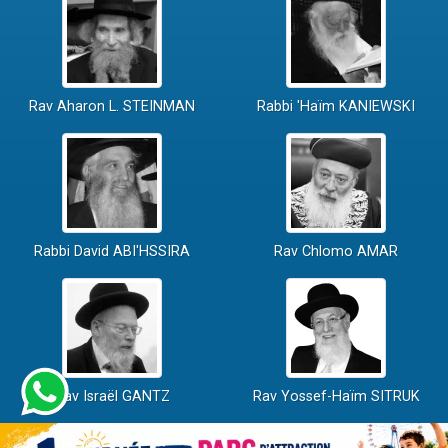
Rav Aharon L. STEINMAN
Rabbi 'Haïm KANIEWSKI
Rabbi David ABI'HSSIRA
Rav Chlomo AMAR
Rav Israël GANTZ
Rav Yossef-Haïm SITRUK