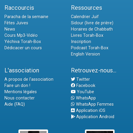
Raccourcis
Ressources
Paracha de la semaine
Calendrier Juif
Fêtes Juives
Sidour (livre de prière)
News
Horaires de Chabbath
Cours Mp3-Vidéo
Livres Torah-Box
Yéchiva Torah-Box
Inscription
Dédicacer un cours
Podcast Torah-Box
English Version
L'association
Retrouvez-nous...
A propos de l'association
Twitter
Faire un don !
Facebook
Mentions légales
YouTube
Nous contacter
WhatsApp
Aide (FAQ)
WhatsApp Femmes
Application iOS
Application Android