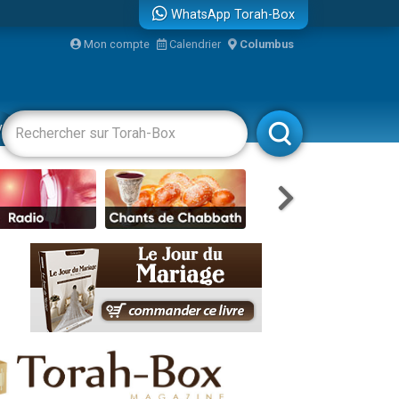
WhatsApp Torah-Box
Mon compte
Calendrier
Columbus
bre
vertissements
Livres
Rabbanim