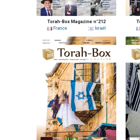
Torah-Box Magazine n°212
T
France
Israël