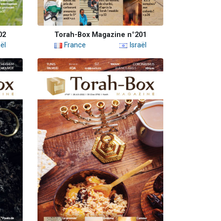
02
Torah-Box Magazine n°201
ël
France
Israël