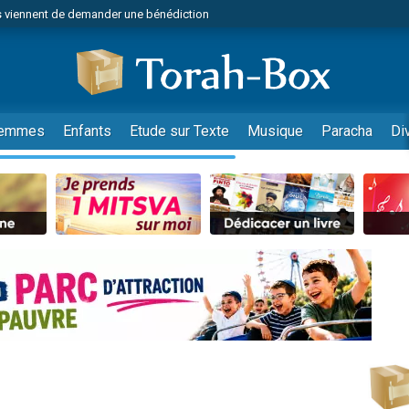
 viennent de demander une bénédiction
viennent de nous rejoindre sur WhatsApp
49 places pour étudier en groupe sur Zoom
nes viennent de faire un don pour Diane, 80 ans, dans un appartement insalu
 donner son Maasser
emmes
Enfants
Etude sur Texte
Musique
Paracha
Di
viennent de nous rejoindre sur WhatsApp
viennent de nous rejoindre sur WhatsApp
es viennent de faire un don pour 5 jours de vacances aux Orphelins
de donner son Maasser
viennent de nous rejoindre sur WhatsApp
 viennent de demander une bénédiction
lles musiques dans Torah-Box Music
nnes viennent de faire un don pour Sauvez la jambe de Yohan
49 places pour étudier en groupe sur Zoom
viennent de nous rejoindre sur WhatsApp