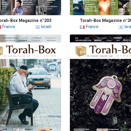
orah-Box Magazine n°203
Torah-Box Magazine n°2
France
Israël
France
Isra