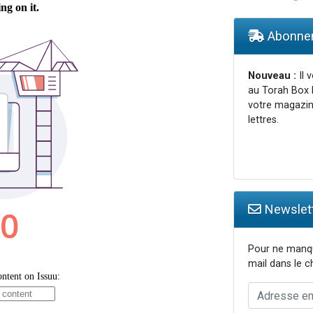
viennent de nous rejoindre sur WhatsApp
viennent de nous rejoindre sur WhatsApp
Abonnem
les musiques dans Torah-Box Music
es viennent de faire un don pour Reloger Rivka, 6 enfants, victime de violences
Nouveau :
Il 
au Torah Box 
es viennent de faire un don pour 1 Journée de Vacances Pour les Enfants
votre magazin
lettres.
Newslett
Pour ne manqu
mail dans le 