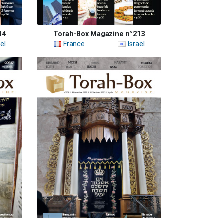
14
Torah-Box Magazine n°213
ël
France
Israël