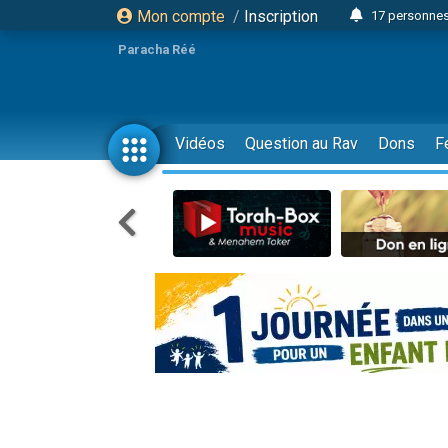
Mon compte
/
Inscription
17 personnes
4 personnes 
Paracha Réé
Il reste 
23 person
Eva vient de
Vidéos
Question au Rav
Dons
F
4 personnes 
3 personnes 
3 personn
Odaya vient 
2 personnes 
13 personnes
12 nouve
30 perso
Il reste 
3 personnes 