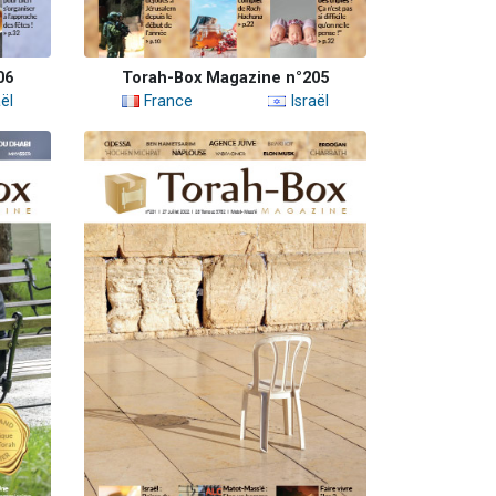
06
Torah-Box Magazine n°205
ël
France
Israël