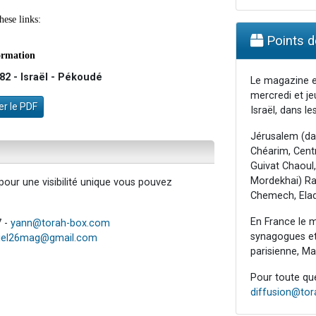
Points de
2 - Israël - Pékoudé
Le magazine e
mercredi et je
r le PDF
Israël, dans les
Jérusalem (da
Chéarim, Centr
Guivat Chaoul,
Mordekhai) Raa
our une visibilité unique vous pouvez
Chemech, Elad
En France le m
7 -
yann@torah-box.com
synagogues et 
iel26mag@gmail.com
parisienne, Mar
Pour toute ques
diffusion@to