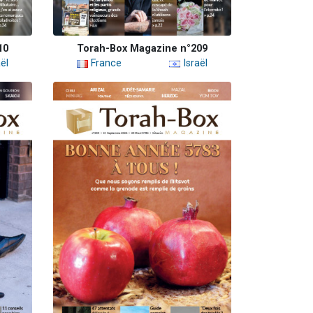
10
Torah-Box Magazine n°209
ël
France
Israël