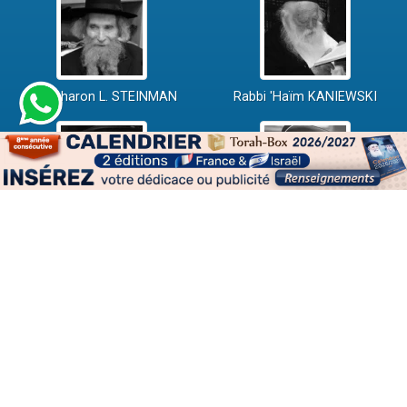
Rav Aharon L. STEINMAN
Rabbi 'Haïm KANIEWSKI
Rabbi David ABI'HSSIRA
Rav Chlomo AMAR
Rav Israël GANTZ
Rav Yossef-Haïm SITRUK