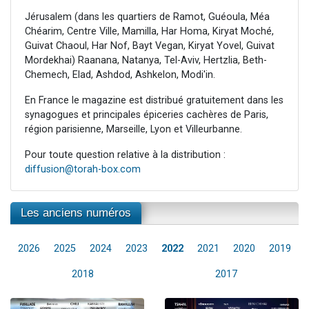
Jérusalem (dans les quartiers de Ramot, Guéoula, Méa
Chéarim, Centre Ville, Mamilla, Har Homa, Kiryat Moché,
Guivat Chaoul, Har Nof, Bayt Vegan, Kiryat Yovel, Guivat
Mordekhai) Raanana, Natanya, Tel-Aviv, Hertzlia, Beth-
Chemech, Elad, Ashdod, Ashkelon, Modi'in.
En France le magazine est distribué gratuitement dans les
synagogues et principales épiceries cachères de Paris,
région parisienne, Marseille, Lyon et Villeurbanne.
Pour toute question relative à la distribution :
diffusion@torah-box.com
Les anciens numéros
2026
2025
2024
2023
2022
2021
2020
2019
2018
2017