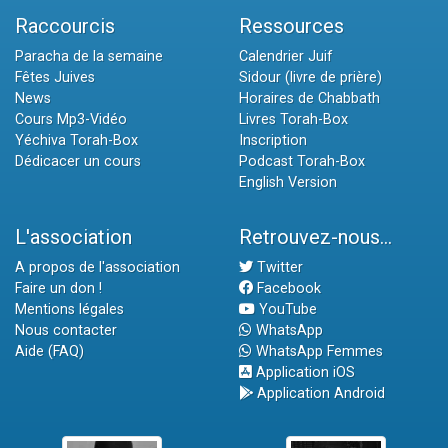
Raccourcis
Ressources
Paracha de la semaine
Calendrier Juif
Fêtes Juives
Sidour (livre de prière)
News
Horaires de Chabbath
Cours Mp3-Vidéo
Livres Torah-Box
Yéchiva Torah-Box
Inscription
Dédicacer un cours
Podcast Torah-Box
English Version
L'association
Retrouvez-nous...
A propos de l'association
Twitter
Faire un don !
Facebook
Mentions légales
YouTube
Nous contacter
WhatsApp
Aide (FAQ)
WhatsApp Femmes
Application iOS
Application Android