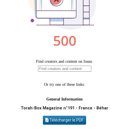
Il reste 49 places pour étudier en groupe sur Zoom
3 personnes viennent de faire un don pour Diane, 80 ans, dans un appartement insalubre
5 personnes viennent de faire un don pour Reloger Rivka, 6 enfants, victime de violences...
2 personnes viennent de faire un don pour Tsédaka : pauvres d'Israel
4 personnes viennent de nous rejoindre sur WhatsApp
Torah-Box Magazine n°191 - France - Béhar
Télécharger le PDF