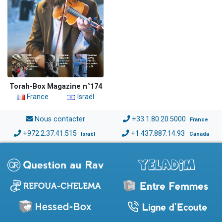
Torah-Box Magazine n°174
France
Israël
Nous contacter
+33.1.80.20.5000
France
+972.2.37.41.515
+1.437.887.14.93
Israël
Canada