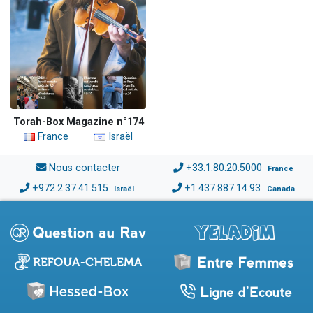
Torah-Box Magazine n°174
France
Israël
Nous contacter
+33.1.80.20.5000
France
+972.2.37.41.515
+1.437.887.14.93
Israël
Canada