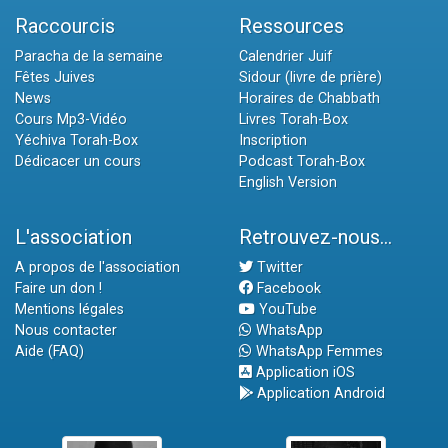
Raccourcis
Ressources
Paracha de la semaine
Calendrier Juif
Fêtes Juives
Sidour (livre de prière)
News
Horaires de Chabbath
Cours Mp3-Vidéo
Livres Torah-Box
Yéchiva Torah-Box
Inscription
Dédicacer un cours
Podcast Torah-Box
English Version
L'association
Retrouvez-nous...
A propos de l'association
Twitter
Faire un don !
Facebook
Mentions légales
YouTube
Nous contacter
WhatsApp
Aide (FAQ)
WhatsApp Femmes
Application iOS
Application Android