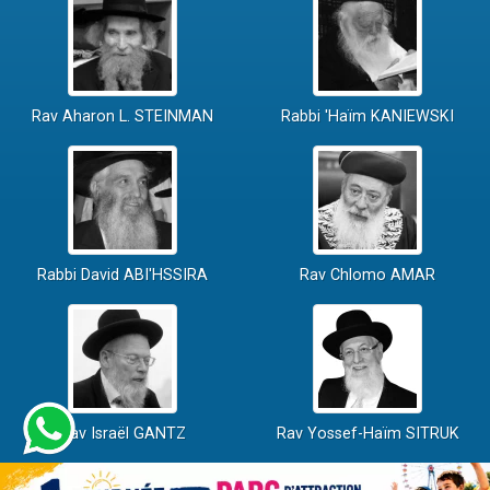
Rav Aharon L. STEINMAN
Rabbi 'Haïm KANIEWSKI
Rabbi David ABI'HSSIRA
Rav Chlomo AMAR
Rav Israël GANTZ
Rav Yossef-Haïm SITRUK