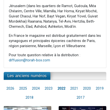
Jérusalem (dans les quartiers de Ramot, Guéoula, Méa
Chéarim, Centre Ville, Mamilla, Har Homa, Kiryat Moché,
Guivat Chaoul, Har Nof, Bayt Vegan, Kiryat Yovel, Guivat
Mordekhai) Raanana, Natanya, Tel-Aviv, Hertzlia, Beth-
Chemech, Elad, Ashdod, Ashkelon, Modi'in.
En France le magazine est distribué gratuitement dans les
synagogues et principales épiceries cachères de Paris,
région parisienne, Marseille, Lyon et Villeurbanne.
Pour toute question relative à la distribution :
diffusion@torah-box.com
Les anciens numéros
2026
2025
2024
2023
2022
2021
2020
2019
2018
2017