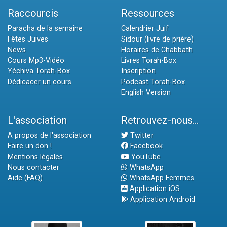
Raccourcis
Ressources
Paracha de la semaine
Calendrier Juif
Fêtes Juives
Sidour (livre de prière)
News
Horaires de Chabbath
Cours Mp3-Vidéo
Livres Torah-Box
Yéchiva Torah-Box
Inscription
Dédicacer un cours
Podcast Torah-Box
English Version
L'association
Retrouvez-nous...
A propos de l'association
Twitter
Faire un don !
Facebook
Mentions légales
YouTube
Nous contacter
WhatsApp
Aide (FAQ)
WhatsApp Femmes
Application iOS
Application Android