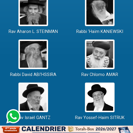
Rav Aharon L. STEINMAN
Rabbi 'Haïm KANIEWSKI
Rabbi David ABI'HSSIRA
Rav Chlomo AMAR
Rav Israël GANTZ
Rav Yossef-Haïm SITRUK