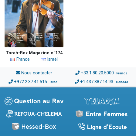
Torah-Box Magazine n°174
France
Israël
Nous contacter
+33.1.80.20.5000
France
+972.2.37.41.515
+1.437.887.14.93
Israël
Canada