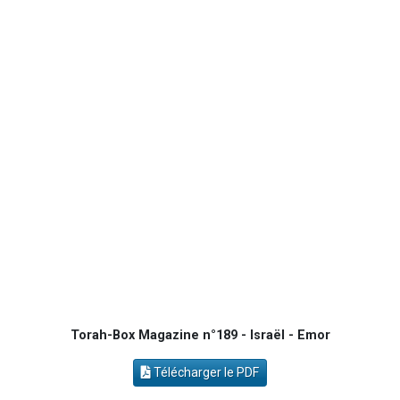
Il reste 49 places pour étudier en groupe sur Zoom
12 nouvelles musiques dans Torah-Box Music
29 personnes viennent de demander une bénédiction
Il reste 49 places pour étudier en groupe sur Zoom
16 personnes viennent de faire un don pour Diane, 80 ans, dans un appartement insalubre
Torah-Box Magazine n°189 - Israël - Emor
Télécharger le PDF