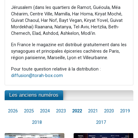
Jérusalem (dans les quartiers de Ramot, Guéoula, Méa
Chéarim, Centre Ville, Mamilla, Har Homa, Kiryat Moché,
Guivat Chaoul, Har Nof, Bayt Vegan, Kiryat Yovel, Guivat
Mordekhai) Raanana, Natanya, Tel-Aviv, Hertzlia, Beth-
Chemech, Elad, Ashdod, Ashkelon, Modi'in.
En France le magazine est distribué gratuitement dans les
synagogues et principales épiceries cachères de Paris,
région parisienne, Marseille, Lyon et Villeurbanne.
Pour toute question relative à la distribution :
diffusion@torah-box.com
Les anciens numéros
2026
2025
2024
2023
2022
2021
2020
2019
2018
2017