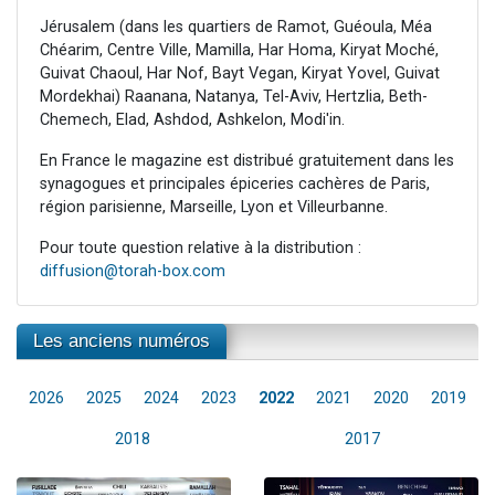
Jérusalem (dans les quartiers de Ramot, Guéoula, Méa
Chéarim, Centre Ville, Mamilla, Har Homa, Kiryat Moché,
Guivat Chaoul, Har Nof, Bayt Vegan, Kiryat Yovel, Guivat
Mordekhai) Raanana, Natanya, Tel-Aviv, Hertzlia, Beth-
Chemech, Elad, Ashdod, Ashkelon, Modi'in.
En France le magazine est distribué gratuitement dans les
synagogues et principales épiceries cachères de Paris,
région parisienne, Marseille, Lyon et Villeurbanne.
Pour toute question relative à la distribution :
diffusion@torah-box.com
Les anciens numéros
2026
2025
2024
2023
2022
2021
2020
2019
2018
2017