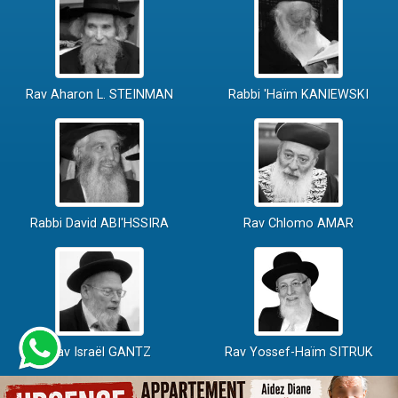
Rav Aharon L. STEINMAN
Rabbi 'Haïm KANIEWSKI
Rabbi David ABI'HSSIRA
Rav Chlomo AMAR
Rav Israël GANTZ
Rav Yossef-Haïm SITRUK