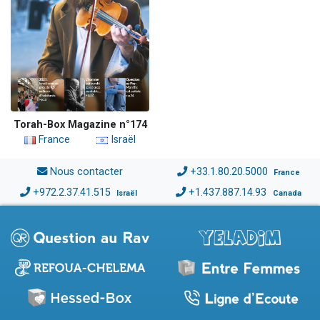
Torah-Box Magazine n°174
France
Israël
Nous contacter
+33.1.80.20.5000
France
+972.2.37.41.515
+1.437.887.14.93
Israël
Canada