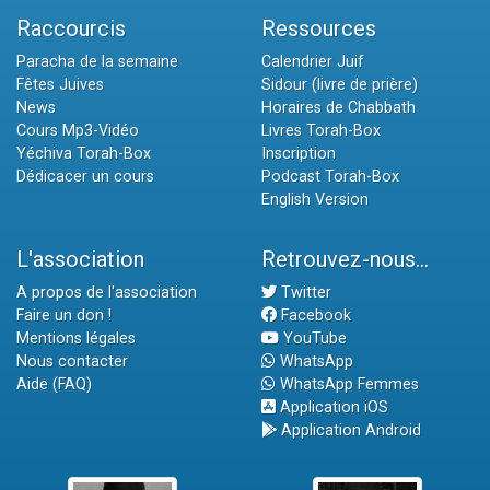
Raccourcis
Ressources
Paracha de la semaine
Calendrier Juif
Fêtes Juives
Sidour (livre de prière)
News
Horaires de Chabbath
Cours Mp3-Vidéo
Livres Torah-Box
Yéchiva Torah-Box
Inscription
Dédicacer un cours
Podcast Torah-Box
English Version
L'association
Retrouvez-nous...
A propos de l'association
Twitter
Faire un don !
Facebook
Mentions légales
YouTube
Nous contacter
WhatsApp
Aide (FAQ)
WhatsApp Femmes
Application iOS
Application Android