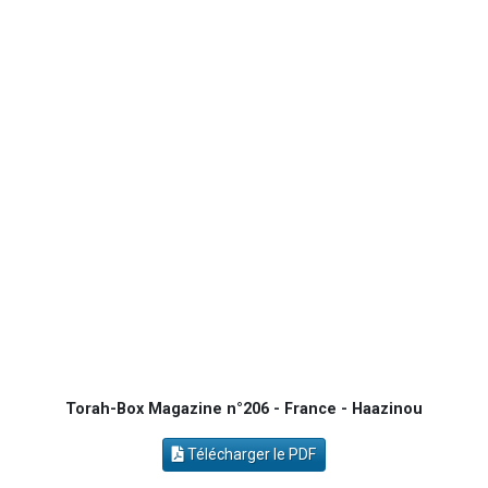
8 personnes viennent de faire un don pour Tsédaka : pauvres d'Israel
Nouvelle émission radio : Visions de grandeur n°104 : Le Chabbath et le Birkat Hamazone à travers le temps
4 personnes viennent de nous rejoindre sur WhatsApp
17 personnes viennent de demander une bénédiction
Il reste 49 places pour étudier en groupe sur Zoom
Torah-Box Magazine n°206 - France - Haazinou
Télécharger le PDF