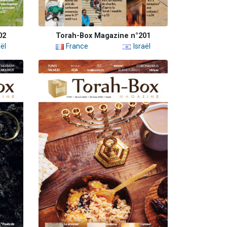
02
Torah-Box Magazine n°201
ël
France
Israël