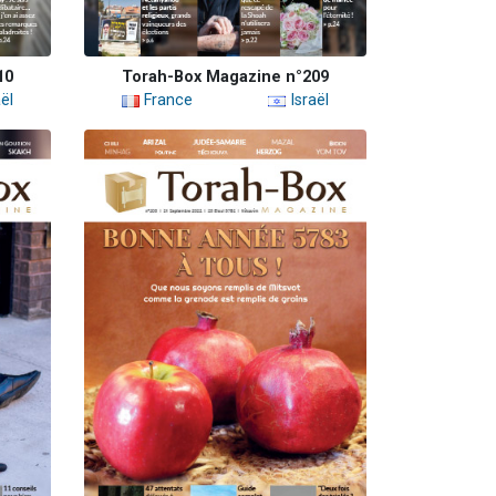
10
Torah-Box Magazine n°209
ël
France
Israël