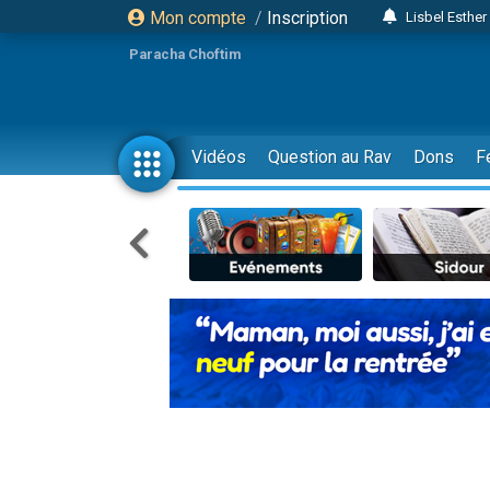
Mon compte
/
Inscription
3 person
2 personn
Paracha Choftim
3 personnes 
11 personnes
3 personn
Vidéos
Question au Rav
Dons
F
Il reste 
2 personnes 
29 personnes
Il reste 
2 personnes 
6 personnes 
4 personn
2 personn
17 personnes
4 personnes 