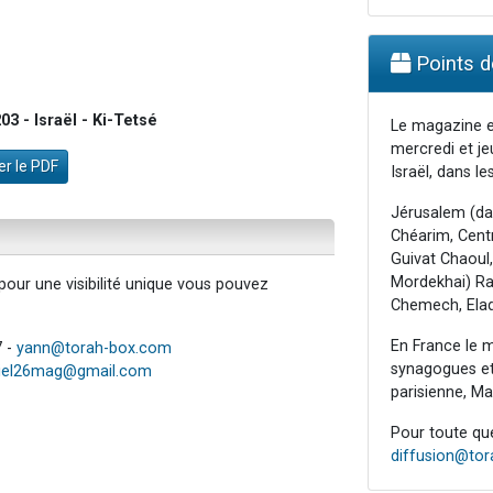
Points de
3 - Israël - Ki-Tetsé
Le magazine e
mercredi et je
r le PDF
Israël, dans les
Jérusalem (da
Chéarim, Centr
Guivat Chaoul,
Mordekhai) Raa
our une visibilité unique vous pouvez
Chemech, Elad
En France le m
7 -
yann@torah-box.com
synagogues et 
iel26mag@gmail.com
parisienne, Mar
Pour toute ques
diffusion@to