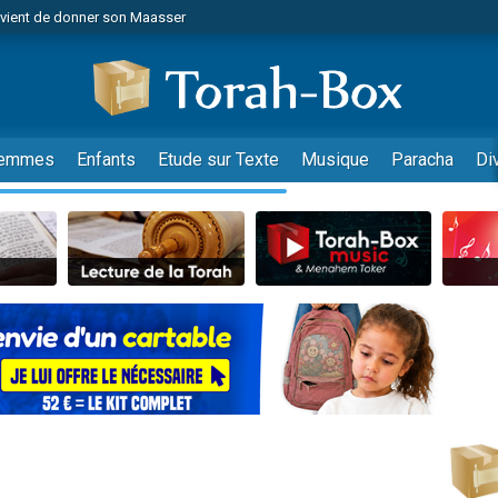
nes viennent de faire un don pour Événements Torah-Box
es viennent de faire un don pour Tsédaka : pauvres d'Israel
viennent de nous rejoindre sur WhatsApp
 viennent de demander une bénédiction
es viennent de faire un don pour Diane, 80 ans, dans un appartement insalub
emmes
Enfants
Etude sur Texte
Musique
Paracha
Di
49 places pour étudier en groupe sur Zoom
viennent de nous rejoindre sur WhatsApp
 viennent de demander une bénédiction
49 places pour étudier en groupe sur Zoom
viennent de nous rejoindre sur WhatsApp
viennent de nous rejoindre sur WhatsApp
es viennent de faire un don pour Reloger Rivka, 6 enfants, victime de violences
es viennent de faire un don pour 1 Journée de Vacances Pour les Enfants
 viennent de demander une bénédiction
viennent de nous rejoindre sur WhatsApp