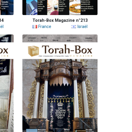
14
Torah-Box Magazine n°213
ël
France
Israël