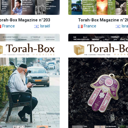
orah-Box Magazine n°203
Torah-Box Magazine n°2
France
Israël
France
Isra