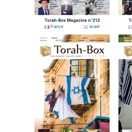
Torah-Box Magazine n°212
T
France
Israël