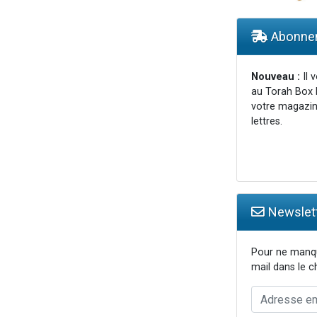
49 places pour étudier en groupe sur Zoom
 donner son Maasser
Abonnem
donner son Maasser
viennent de nous rejoindre sur WhatsApp
Nouveau :
Il 
au Torah Box 
r vient de donner son Maasser
votre magazin
lettres.
Newslett
Pour ne manqu
mail dans le 