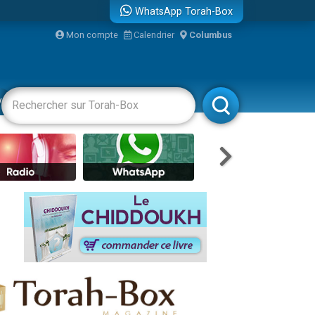
WhatsApp Torah-Box
Mon compte
Calendrier
Columbus
re
vertissements
Livres
Rabbanim
...