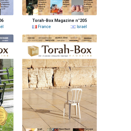
06
Torah-Box Magazine n°205
ël
France
Israël