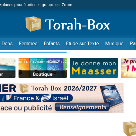
lles musiques dans Torah-Box Music
nnes viennent de faire un don pour Sauvez la jambe de Yohan
viennent de nous rejoindre sur WhatsApp
viennent de nous rejoindre sur WhatsApp
Dons
Femmes
Enfants
Etude sur Texte
Musique
Pa
viennent de nous rejoindre sur WhatsApp
les musiques dans Torah-Box Music
es viennent de faire un don pour Tsédaka : pauvres d'Israel
es viennent de faire un don pour Diane, 80 ans, dans un appartement insalub
sion radio : Visions de grandeur n°104 : Le Chabbath et le Birkat Hamazone à 
 viennent de demander une bénédiction
49 places pour étudier en groupe sur Zoom
de donner son Maasser
ent de donner son Maasser
es viennent de faire un don pour 5 enfants déjà orphelins risquent de perdre
es viennent de faire un don pour Reloger Rivka, 6 enfants, victime de violences