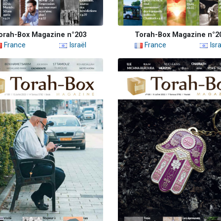
orah-Box Magazine n°203
Torah-Box Magazine n°2
France
Israël
France
Isra