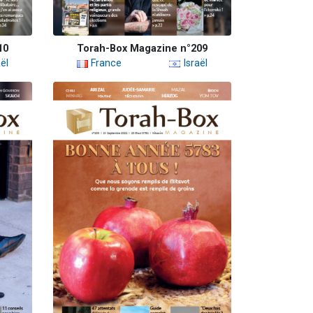
10
Torah-Box Magazine n°209
ël
France
Israël