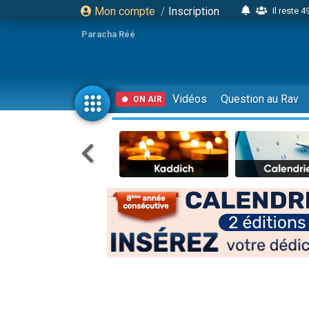
Mon compte
/
Inscription
12 nouve
Paracha Réé
30 perso
3 personnes 
2 personnes 
Vidéos
Question au Rav
ON AIR
3 personnes 
2 nouvel
8 personn
4 personn
Nouvelle émis
61 personnes
Il reste 
Ariel vient 
Nathaniel vi
6 personn
2 personn