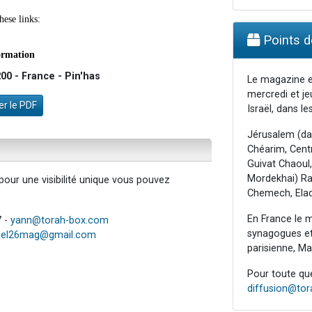
Points de
0 - France - Pin'has
Le magazine e
mercredi et je
r le PDF
Israël, dans les
Jérusalem (da
Chéarim, Centr
Guivat Chaoul,
Mordekhai) Raa
our une visibilité unique vous pouvez
Chemech, Elad
En France le m
7 -
yann@torah-box.com
synagogues et 
iel26mag@gmail.com
parisienne, Mar
Pour toute ques
diffusion@to