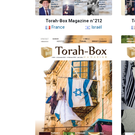
Torah-Box Magazine n°212
T
France
Israël