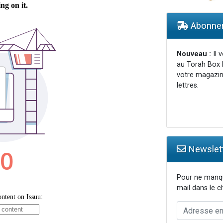
 viennent de demander une bénédiction
Abonnem
49 places pour étudier en groupe sur Zoom
viennent de nous rejoindre sur WhatsApp
Nouveau :
Il 
 viennent de demander une bénédiction
au Torah Box 
votre magazin
lettres.
Newslett
Pour ne manqu
mail dans le 