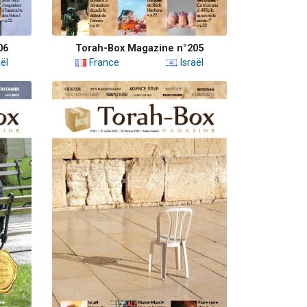
06
Torah-Box Magazine n°205
ël
France
Israël