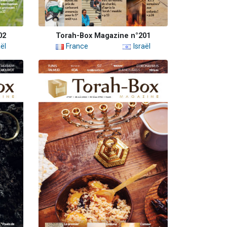
02
Torah-Box Magazine n°201
ël
France
Israël