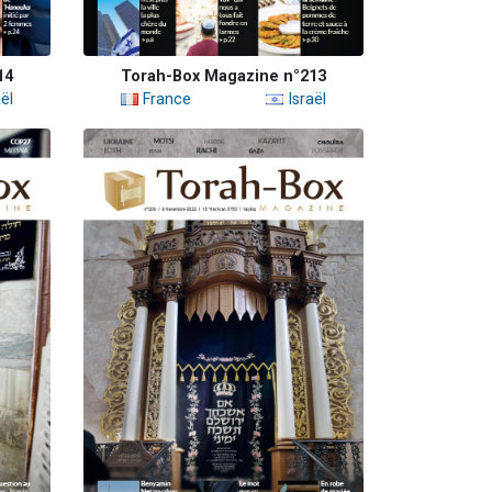
14
Torah-Box Magazine n°213
ël
France
Israël