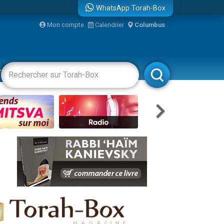
WhatsApp Torah-Box
Mon compte
Calendrier
Columbus
racha
Divertissements
Livres
Rabbanim
re
travers le temps
 leur maman
...