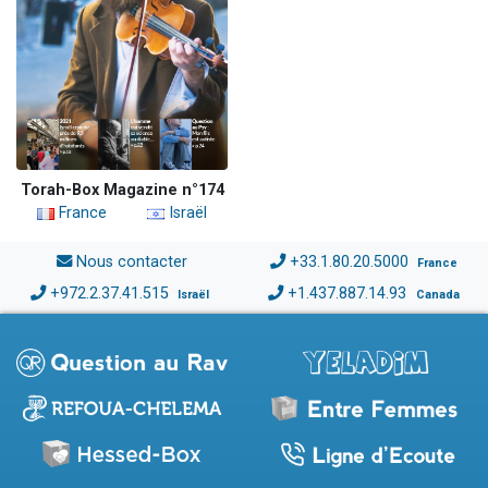
Torah-Box Magazine n°174
France
Israël
Nous contacter
+33.1.80.20.5000
France
+972.2.37.41.515
+1.437.887.14.93
Israël
Canada