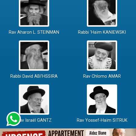
Rav Aharon L. STEINMAN
Rabbi 'Haïm KANIEWSKI
Rabbi David ABI'HSSIRA
Rav Chlomo AMAR
Rav Israël GANTZ
Rav Yossef-Haïm SITRUK