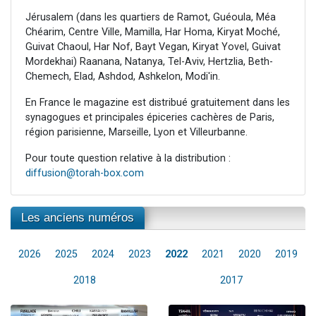
Jérusalem (dans les quartiers de Ramot, Guéoula, Méa
Chéarim, Centre Ville, Mamilla, Har Homa, Kiryat Moché,
Guivat Chaoul, Har Nof, Bayt Vegan, Kiryat Yovel, Guivat
Mordekhai) Raanana, Natanya, Tel-Aviv, Hertzlia, Beth-
Chemech, Elad, Ashdod, Ashkelon, Modi'in.
En France le magazine est distribué gratuitement dans les
synagogues et principales épiceries cachères de Paris,
région parisienne, Marseille, Lyon et Villeurbanne.
Pour toute question relative à la distribution :
diffusion@torah-box.com
Les anciens numéros
2026
2025
2024
2023
2022
2021
2020
2019
2018
2017