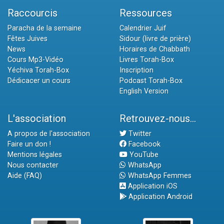
Raccourcis
Ressources
Paracha de la semaine
Calendrier Juif
Fêtes Juives
Sidour (livre de prière)
News
Horaires de Chabbath
Cours Mp3-Vidéo
Livres Torah-Box
Yéchiva Torah-Box
Inscription
Dédicacer un cours
Podcast Torah-Box
English Version
L'association
Retrouvez-nous...
A propos de l'association
Twitter
Faire un don !
Facebook
Mentions légales
YouTube
Nous contacter
WhatsApp
Aide (FAQ)
WhatsApp Femmes
Application iOS
Application Android