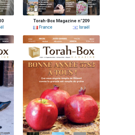
10
Torah-Box Magazine n°209
ël
France
Israël