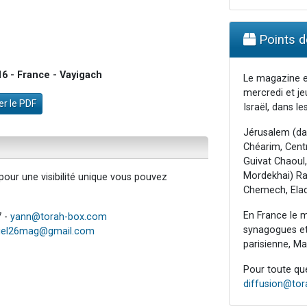
Points de
6 - France - Vayigach
Le magazine e
mercredi et je
r le PDF
Israël, dans les
Jérusalem (da
Chéarim, Centr
Guivat Chaoul,
Mordekhai) Raa
our une visibilité unique vous pouvez
Chemech, Elad
En France le m
7 -
yann@torah-box.com
synagogues et 
iel26mag@gmail.com
parisienne, Mar
Pour toute ques
diffusion@to