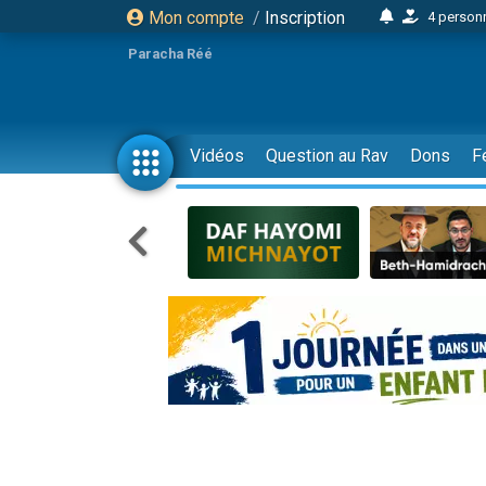
Mon compte
/
Inscription
4 personn
2 personn
Paracha Réé
17 personnes
4 personnes 
Il reste 
Vidéos
Question au Rav
Dons
F
23 person
Eva vient de
4 personnes 
3 personnes 
3 personn
Odaya vient 
2 personnes 
13 personnes
12 nouve
30 perso