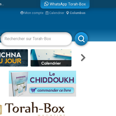
...
WhatsApp Torah-Box
Mon compte
Calendrier
Columbus
vertissements
Livres
Rabbanim
bre