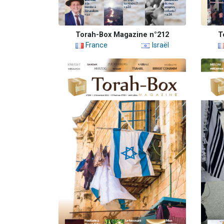
Torah-Box Magazine n°212
T
France
Israël