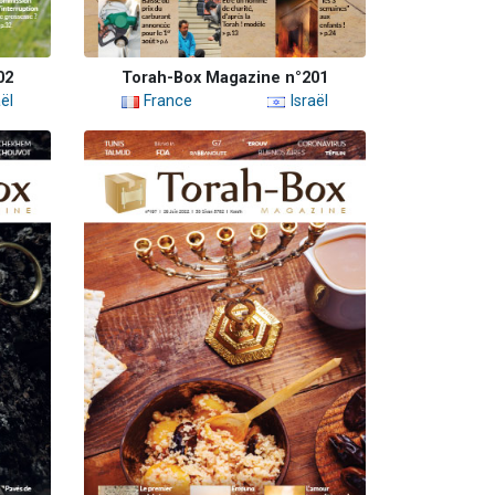
02
Torah-Box Magazine n°201
ël
France
Israël