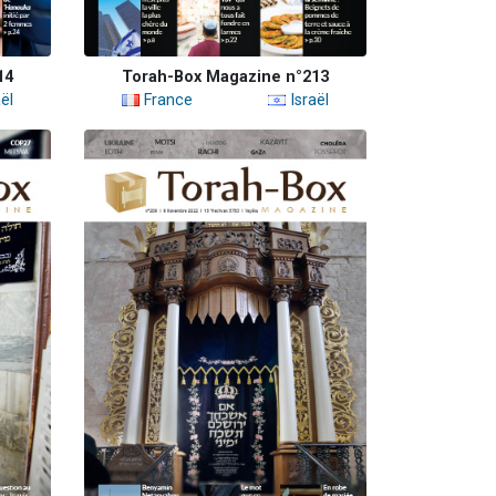
14
Torah-Box Magazine n°213
ël
France
Israël