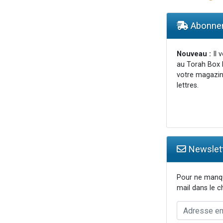
49 places pour étudier en groupe sur Zoom
viennent de nous rejoindre sur WhatsApp
Abonnem
viennent de nous rejoindre sur WhatsApp
les musiques dans Torah-Box Music
Nouveau :
Il 
au Torah Box 
viennent de nous rejoindre sur WhatsApp
votre magazin
lettres.
Newslett
Pour ne manqu
mail dans le 