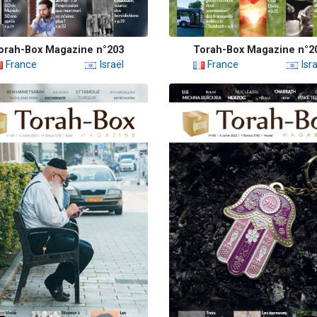
orah-Box Magazine n°203
Torah-Box Magazine n°2
France
Israël
France
Isra