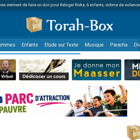
es viennent de faire un don pour Reloger Rivka, 6 enfants, victime de violences
es viennent de faire un don pour 1 Journée de Vacances Pour les Enfants
 viennent de demander une bénédiction
viennent de nous rejoindre sur WhatsApp
49 places pour étudier en groupe sur Zoom
emmes
Enfants
Etude sur Texte
Musique
Paracha
Di
nes viennent de faire un don pour Diane, 80 ans, dans un appartement insalu
 donner son Maasser
viennent de nous rejoindre sur WhatsApp
viennent de nous rejoindre sur WhatsApp
es viennent de faire un don pour 5 jours de vacances aux Orphelins
de donner son Maasser
viennent de nous rejoindre sur WhatsApp
 viennent de demander une bénédiction
lles musiques dans Torah-Box Music
nnes viennent de faire un don pour Sauvez la jambe de Yohan