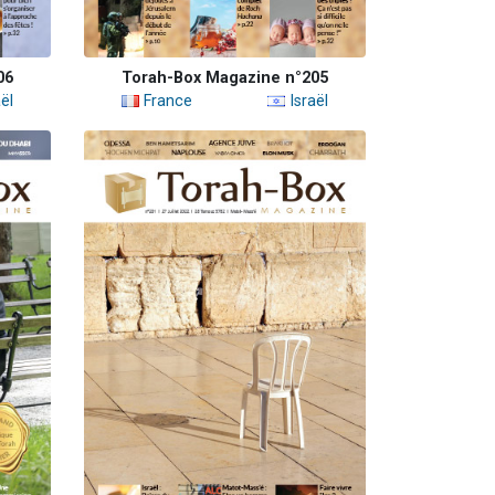
06
Torah-Box Magazine n°205
ël
France
Israël