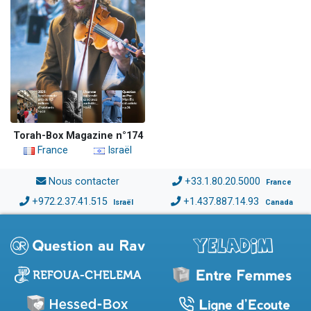
Torah-Box Magazine n°174
France
Israël
Nous contacter
+33.1.80.20.5000
France
+972.2.37.41.515
+1.437.887.14.93
Israël
Canada