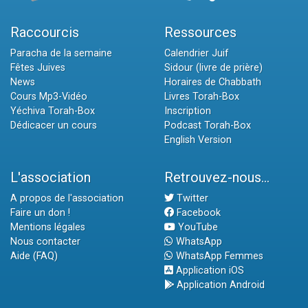
Raccourcis
Ressources
Paracha de la semaine
Calendrier Juif
Fêtes Juives
Sidour (livre de prière)
News
Horaires de Chabbath
Cours Mp3-Vidéo
Livres Torah-Box
Yéchiva Torah-Box
Inscription
Dédicacer un cours
Podcast Torah-Box
English Version
L'association
Retrouvez-nous...
A propos de l'association
Twitter
Faire un don !
Facebook
Mentions légales
YouTube
Nous contacter
WhatsApp
Aide (FAQ)
WhatsApp Femmes
Application iOS
Application Android