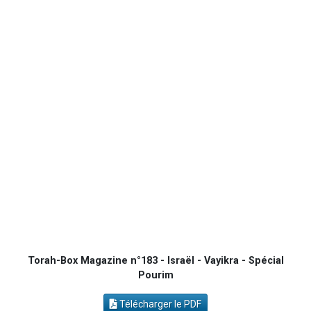
30 personnes viennent de faire un don pour Sauvez la jambe de Yohan
Il reste 49 places pour étudier en groupe sur Zoom
12 nouvelles musiques dans Torah-Box Music
29 personnes viennent de demander une bénédiction
Il reste 49 places pour étudier en groupe sur Zoom
Torah-Box Magazine n°183 - Israël - Vayikra - Spécial
Pourim
Télécharger le PDF