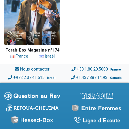
Torah-Box Magazine n°174
France
Israël
Nous contacter
+33.1.80.20.5000
France
+972.2.37.41.515
+1.437.887.14.93
Israël
Canada