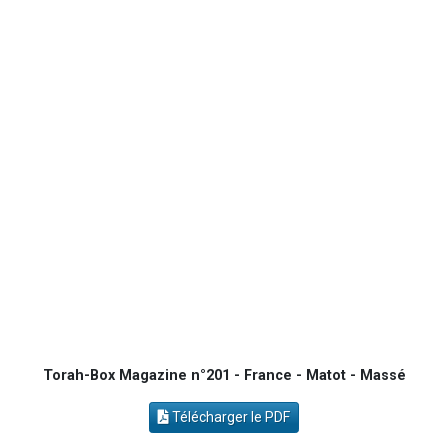
2 personnes viennent de nous rejoindre sur WhatsApp
2 nouvelles musiques dans Torah-Box Music
6 personnes viennent de nous rejoindre sur WhatsApp
4 personnes viennent de faire un don pour Reloger Rivka, 6 enfants, victime de violences...
2 personnes viennent de faire un don pour 1 Journée de Vacances Pour les Enfants
Torah-Box Magazine n°201 - France - Matot - Massé
Télécharger le PDF