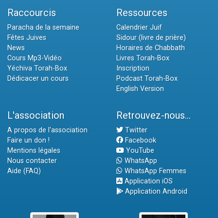
Raccourcis
Ressources
Paracha de la semaine
Calendrier Juif
Fêtes Juives
Sidour (livre de prière)
News
Horaires de Chabbath
Cours Mp3-Vidéo
Livres Torah-Box
Yéchiva Torah-Box
Inscription
Dédicacer un cours
Podcast Torah-Box
English Version
L'association
Retrouvez-nous...
A propos de l'association
Twitter
Faire un don !
Facebook
Mentions légales
YouTube
Nous contacter
WhatsApp
Aide (FAQ)
WhatsApp Femmes
Application iOS
Application Android