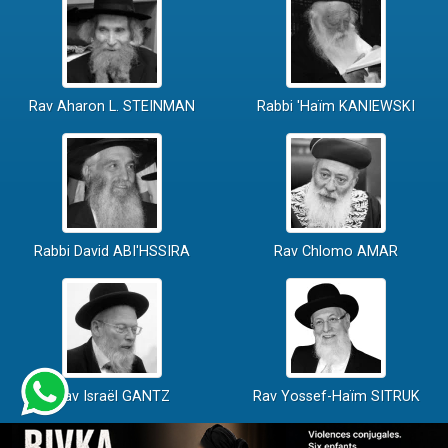
Rav Aharon L. STEINMAN
Rabbi 'Haïm KANIEWSKI
Rabbi David ABI'HSSIRA
Rav Chlomo AMAR
Rav Israël GANTZ
Rav Yossef-Haïm SITRUK