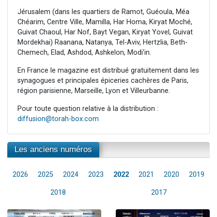
Jérusalem (dans les quartiers de Ramot, Guéoula, Méa
Chéarim, Centre Ville, Mamilla, Har Homa, Kiryat Moché,
Guivat Chaoul, Har Nof, Bayt Vegan, Kiryat Yovel, Guivat
Mordekhai) Raanana, Natanya, Tel-Aviv, Hertzlia, Beth-
Chemech, Elad, Ashdod, Ashkelon, Modi'in.
En France le magazine est distribué gratuitement dans les
synagogues et principales épiceries cachères de Paris,
région parisienne, Marseille, Lyon et Villeurbanne.
Pour toute question relative à la distribution :
diffusion@torah-box.com
Les anciens numéros
2026
2025
2024
2023
2022
2021
2020
2019
2018
2017