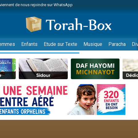
viennent de nous rejoindre sur WhatsApp
es viennent de faire un don pour Reloger Rivka, 6 enfants, victime de violences
es viennent de faire un don pour 1 Journée de Vacances Pour les Enfants
 viennent de demander une bénédiction
viennent de nous rejoindre sur WhatsApp
emmes
Enfants
Etude sur Texte
Musique
Paracha
Di
49 places pour étudier en groupe sur Zoom
nes viennent de faire un don pour Diane, 80 ans, dans un appartement insalu
 donner son Maasser
viennent de nous rejoindre sur WhatsApp
viennent de nous rejoindre sur WhatsApp
es viennent de faire un don pour 5 jours de vacances aux Orphelins
de donner son Maasser
 viennent de demander une bénédiction
viennent de nous rejoindre sur WhatsApp
nnes viennent de faire un don pour Sauvez la jambe de Yohan