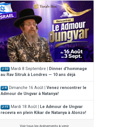
Mardi 8 Septembre |
Dinner d'hommage
J-32
au Rav Sitruk à Londres — 10 ans déjà
Dimanche 16 Août |
Venez rencontrer le
J-9
Admour de Ungvar à Natanya!
Mardi 18 Août |
Le Admour de Ungvar
J-11
recevra en plein Kikar de Natanya à Alonzo!
Voir tous les événements à venir