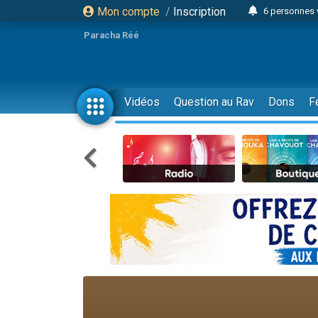
Mon compte
/
Inscription
6 personnes 
4 personn
Paracha Réé
2 personn
17 personnes
4 personnes 
Vidéos
Question au Rav
Dons
F
Il reste 
23 person
Eva vient de
4 personnes 
3 personnes 
3 personn
Odaya vient 
13 personnes
2 personnes 
30 perso