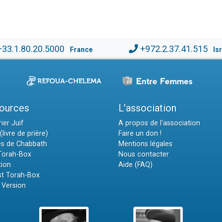
+33.1.80.20.5000
+972.2.37.41.515
France
Is
ources
L'association
ier Juif
A propos de l'association
(livre de prière)
Faire un don !
es de Chabbath
Mentions légales
 Torah-Box
Nous contacter
tion
Aide (FAQ)
t Torah-Box
 Version