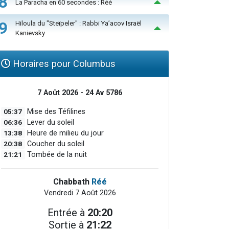
8
La Paracha en 60 secondes : Réé
9
Hiloula du "Steïpeler" : Rabbi Ya’acov Israël
Kanievsky
Horaires pour Columbus
7 Août 2026 - 24 Av 5786
05:37
Mise des Téfilines
06:36
Lever du soleil
13:38
Heure de milieu du jour
20:38
Coucher du soleil
21:21
Tombée de la nuit
Chabbath
Réé
Vendredi 7 Août 2026
Entrée à
20:20
Sortie à
21:22