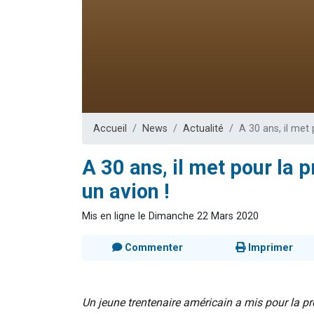
Il reste 
12 nouve
3 personnes 
2 personnes 
2 personnes 
Accueil
News
Actualité
A 30 ans, il met 
A 30 ans, il met pour la p
un avion !
Mis en ligne le Dimanche 22 Mars 2020
Commenter
Imprimer
Un jeune trentenaire américain a mis pour la pr