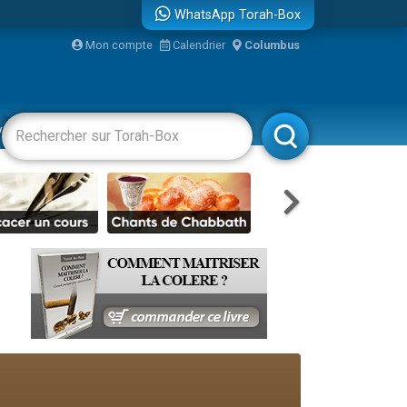
WhatsApp Torah-Box
...
Mon compte
Calendrier
Columbus
vertissements
Livres
Rabbanim
bre