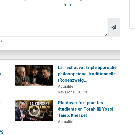
à...
s
La Téchouva : triple approche
h
philosophique, traditionnelle
(Rosenzweig,...
Actualité
Rav Lionel COHN
e
Plaidoyer fort pour les
étudiants en Torah 🏛️ Yossi
Taïeb, Knesset
Actualité
VS