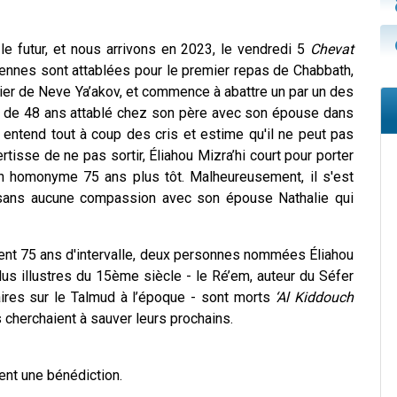
e futur, et nous arrivons en 2023, le vendredi 5
Chevat
liennes sont attablées pour le premier repas de Chabbath,
tier de Neve Ya’akov, et commence à abattre un par un des
me de 48 ans attablé chez son père avec son épouse dans
 entend tout à coup des cris et estime qu'il ne peut pas
rtisse de ne pas sortir, Éliahou Mizra’hi court pour porter
 homonyme 75 ans plus tôt. Malheureusement, il s'est
né sans aucune compassion avec son épouse Nathalie qui
ent 75 ans d'intervalle, deux personnes nommées Éliahou
us illustres du 15ème siècle - le Ré’em, auteur du Séfer
aires sur le Talmud à l’époque - sont morts
‘Al Kiddouch
ls cherchaient à sauver leurs prochains.
ent une bénédiction.