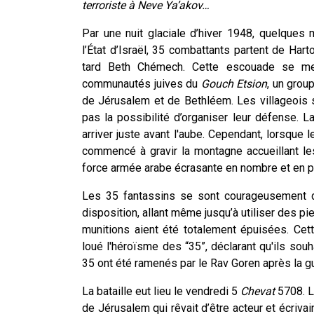
terroriste à Neve Ya’akov…
Par une nuit glaciale d’hiver 1948, quelques
l’État d’Israël, 35 combattants partent de Hart
tard Beth Chémech. Cette escouade se met
communautés juives du
Gouch Etsion
, un grou
de Jérusalem et de Bethléem. Les villageois s
pas la possibilité d’organiser leur défense. L
arriver juste avant l'aube. Cependant, lorsque l
commencé à gravir la montagne accueillant le
force armée arabe écrasante en nombre et en pu
Les 35 fantassins se sont courageusement d
disposition, allant même jusqu’à utiliser des pi
munitions aient été totalement épuisées. Cet
loué l'héroïsme des “35”, déclarant qu'ils so
35 ont été ramenés par le Rav Goren après la gu
La bataille eut lieu le vendredi 5
Chevat
5708. L
de Jérusalem qui rêvait d’être acteur et écriv