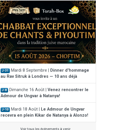
Mardi 8 Septembre |
Dinner d'hommage
J-31
au Rav Sitruk à Londres — 10 ans déjà
Dimanche 16 Août |
Venez rencontrer le
J-8
Admour de Ungvar à Natanya!
Mardi 18 Août |
Le Admour de Ungvar
J-10
recevra en plein Kikar de Natanya à Alonzo!
Voir tous les événements à venir