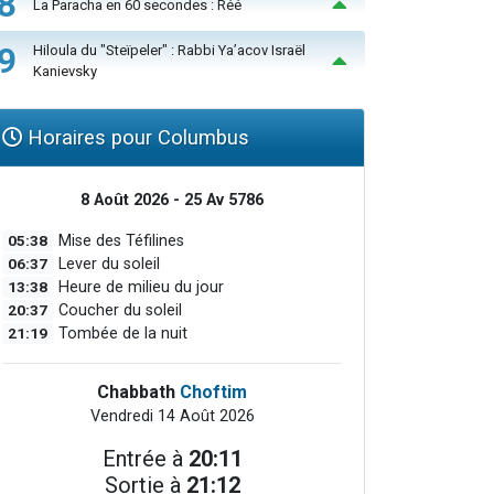
8
La Paracha en 60 secondes : Réé
9
Hiloula du "Steïpeler" : Rabbi Ya’acov Israël
Kanievsky
Horaires pour Columbus
8 Août 2026 - 25 Av 5786
05:38
Mise des Téfilines
06:37
Lever du soleil
13:38
Heure de milieu du jour
20:37
Coucher du soleil
21:19
Tombée de la nuit
Chabbath
Choftim
Vendredi 14 Août 2026
Entrée à
20:11
Sortie à
21:12