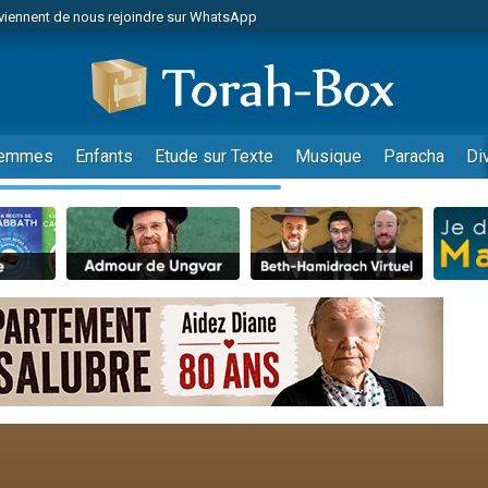
viennent de nous rejoindre sur WhatsApp
es viennent de faire un don pour Reloger Rivka, 6 enfants, victime de violences
es viennent de faire un don pour 1 Journée de Vacances Pour les Enfants
 viennent de demander une bénédiction
viennent de nous rejoindre sur WhatsApp
emmes
Enfants
Etude sur Texte
Musique
Paracha
Di
49 places pour étudier en groupe sur Zoom
nes viennent de faire un don pour Diane, 80 ans, dans un appartement insalu
 donner son Maasser
viennent de nous rejoindre sur WhatsApp
viennent de nous rejoindre sur WhatsApp
es viennent de faire un don pour 5 jours de vacances aux Orphelins
de donner son Maasser
 viennent de demander une bénédiction
viennent de nous rejoindre sur WhatsApp
nnes viennent de faire un don pour Sauvez la jambe de Yohan