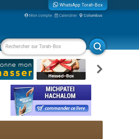
WhatsApp Torah-Box
...
Mon compte
Calendrier
Columbus
vertissements
Livres
Rabbanim
bre