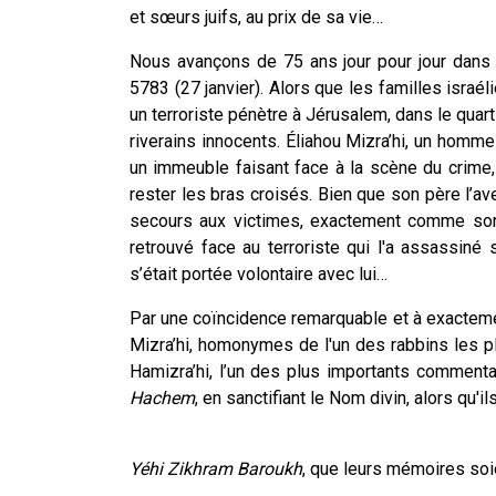
et sœurs juifs, au prix de sa vie…
Nous avançons de 75 ans jour pour jour dans l
5783 (27 janvier). Alors que les familles israé
un terroriste pénètre à Jérusalem, dans le quar
riverains innocents. Éliahou Mizra’hi, un hom
un immeuble faisant face à la scène du crime,
rester les bras croisés. Bien que son père l’ave
secours aux victimes, exactement comme son
retrouvé face au terroriste qui l'a assassi
s’était portée volontaire avec lui…
Par une coïncidence remarquable et à exactem
Mizra’hi, homonymes de l'un des rabbins les pl
Hamizra’hi, l’un des plus importants comment
Hachem
, en sanctifiant le Nom divin,
alors qu'i
Yéhi Zikhram Baroukh
, que leurs mémoires soi