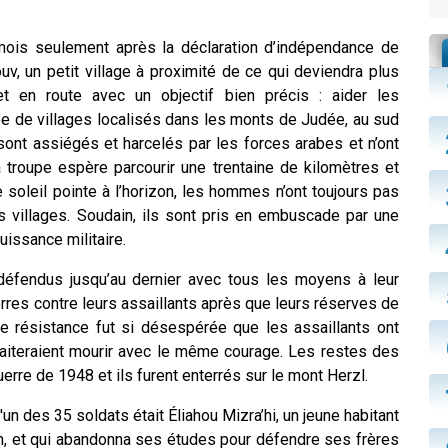
 mois seulement après la déclaration d’indépendance de
ouv, un petit village à proximité de ce qui deviendra plus
 en route avec un objectif bien précis : aider les
pe de villages localisés dans les monts de Judée, au sud
ont assiégés et harcelés par les forces arabes et n’ont
a troupe espère parcourir une trentaine de kilomètres et
e soleil pointe à l’horizon, les hommes n’ont toujours pas
s villages. Soudain, ils sont pris en embuscade par une
issance militaire.
éfendus jusqu’au dernier avec tous les moyens à leur
erres contre leurs assaillants après que leurs réserves de
te résistance fut si désespérée que les assaillants ont
uhaiteraient mourir avec le même courage. Les restes des
erre de 1948 et ils furent enterrés sur le mont Herzl.
'un des 35 soldats était Éliahou Mizra’hi, un jeune habitant
ain, et qui abandonna ses études pour défendre ses frères