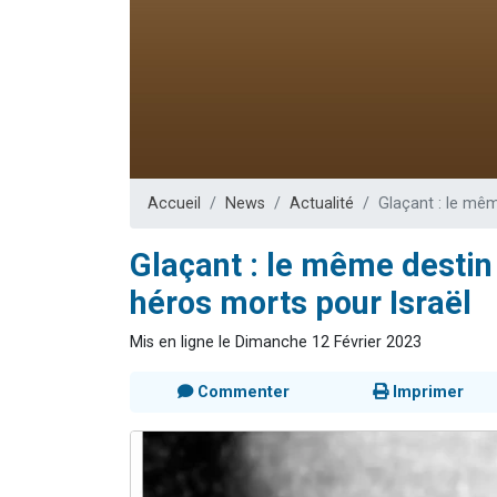
Il reste 
12 nouve
3 personnes 
2 personnes 
2 personnes 
Accueil
News
Actualité
Glaçant : le mêm
Glaçant : le même destin 
héros morts pour Israël
Mis en ligne le Dimanche 12 Février 2023
Commenter
Imprimer