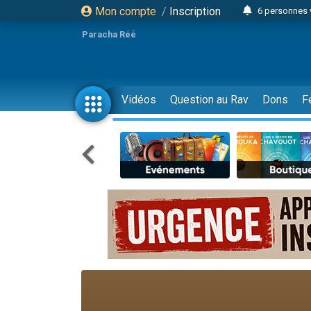
Mon compte
/
Inscription
6 personnes 
4 personn
Paracha Réé
2 personn
17 personnes
4 personnes 
Vidéos
Question au Rav
Dons
F
Il reste 
23 person
Eva vient de
4 personnes 
3 personnes 
3 personn
Odaya vient 
13 personnes
2 personnes 
30 perso