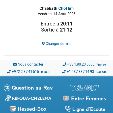
Chabbath
Choftim
Vendredi 14 Août 2026
Entrée à
20:11
Sortie à
21:12
Changer de ville
Nous contacter
+33.1.80.20.5000
France
+972.2.37.41.515
+1.437.887.14.93
Israël
Canada