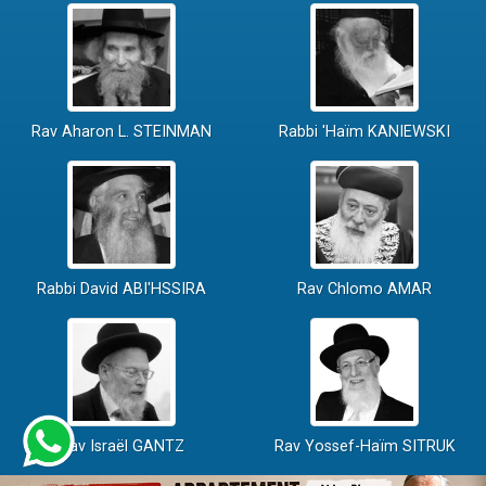
Rav Aharon L. STEINMAN
Rabbi 'Haïm KANIEWSKI
Rabbi David ABI'HSSIRA
Rav Chlomo AMAR
Rav Israël GANTZ
Rav Yossef-Haïm SITRUK