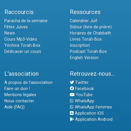
Raccourcis
Ressources
Paracha de la semaine
Calendrier Juif
Fêtes Juives
Sidour (livre de prière)
News
Horaires de Chabbath
Cours Mp3-Vidéo
Livres Torah-Box
Yéchiva Torah-Box
Inscription
Dédicacer un cours
Podcast Torah-Box
English Version
L'association
Retrouvez-nous...
A propos de l'association
Twitter
Faire un don !
Facebook
Mentions légales
YouTube
Nous contacter
WhatsApp
Aide (FAQ)
WhatsApp Femmes
Application iOS
Application Android