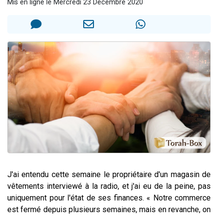
Mis en ligne le Mercredi 23 Décembre 2020
13 personnes viennent de demander une bénédiction
30 personnes viennent de faire un don pour Sauvez la jambe de Yohan
Il reste 49 places pour étudier en groupe sur Zoom
12 nouvelles musiques dans Torah-Box Music
29 personnes viennent de demander une bénédiction
J'ai entendu cette semaine le propriétaire d'un magasin de
vêtements interviewé à la radio, et j'ai eu de la peine, pas
uniquement pour l'état de ses finances. « Notre commerce
est fermé depuis plusieurs semaines, mais en revanche, on