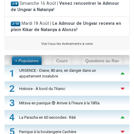
Dimanche 16 Août |
Venez rencontrer le Admour
J-8
de Ungvar à Natanya!
Mardi 18 Août |
Le Admour de Ungvar recevra en
J-10
plein Kikar de Natanya à Alonzo!
Voir tous les événements à venir
+ Populaires
Cours
Questions au Rav
1
URGENCE - Diane, 80 ans, en danger dans un
appartement insalubre
2
Histoire - À bord du Titanic
3
Mitsva en panique 😨 Arriver à l'heure à la Téfila
4
La Paracha en 60 secondes : Réé
5
Panique à la boulangerie Cachère