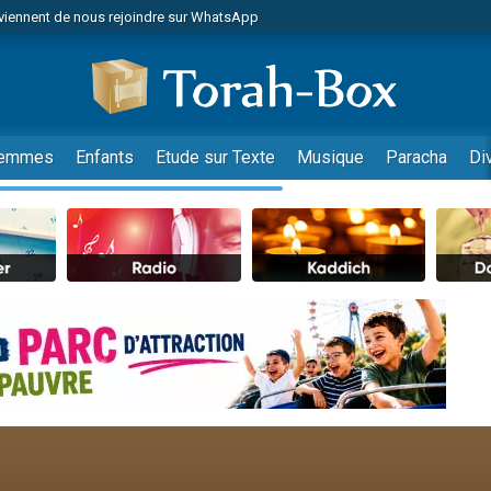
viennent de nous rejoindre sur WhatsApp
viennent de nous rejoindre sur WhatsApp
les musiques dans Torah-Box Music
es viennent de faire un don pour Tsédaka : pauvres d'Israel
es viennent de faire un don pour Diane, 80 ans, dans un appartement insalub
emmes
Enfants
Etude sur Texte
Musique
Paracha
Di
sion radio : Visions de grandeur n°104 : Le Chabbath et le Birkat Hamazone à 
 viennent de demander une bénédiction
nnes viennent de faire un don pour Sauvez la jambe de Yohan
49 places pour étudier en groupe sur Zoom
de donner son Maasser
ent de donner son Maasser
es viennent de faire un don pour 5 enfants déjà orphelins risquent de perdre
es viennent de faire un don pour Reloger Rivka, 6 enfants, victime de violences
 viennent de demander une bénédiction
49 places pour étudier en groupe sur Zoom