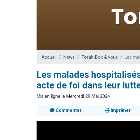
Dovan vient 
2 personnes 
2 personnes 
Malgorzata v
3 personnes 
Accueil
News
Torah-Box & vous
Les mal
Les malades hospitalisés 
acte de foi dans leur lutt
Mis en ligne le Mercredi 29 Mai 2024
Commenter
Imprimer