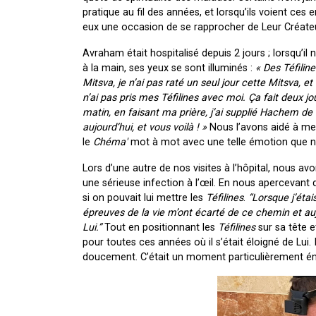
pratique au fil des années, et lorsqu’ils voient ces
eux une occasion de se rapprocher de Leur Créateur
Avraham était hospitalisé depuis 2 jours ; lorsqu’i
à la main, ses yeux se sont illuminés :
« Des
Téfilin
Mitsva, je n’ai pas raté un seul jour cette Mitsva, e
n’ai pas pris mes
Téfilines
avec moi. Ça fait deux jou
matin, en faisant ma prière, j’ai supplié Hachem d
aujourd’hui, et vous voilà ! »
Nous l’avons aidé à me
le
Chéma'
mot à mot avec une telle émotion que nous
Lors d’une autre de nos visites à l’hôpital, nous avon
une sérieuse infection à l’œil. En nous apercevant
si on pouvait lui mettre les
Téfilines
.
“Lorsque j’étais
épreuves de la vie m’ont écarté de ce chemin et auj
Lui.”
Tout en positionnant les
Téfilines
sur sa tête e
pour toutes ces années où il s’était éloigné de Lui.
doucement. C’était un moment particulièrement é