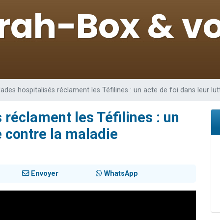
de donner son Maasser
viennent de nous rejoindre sur WhatsApp
viennent de nous rejoindre sur WhatsApp
ient de donner son Maasser
viennent de nous rejoindre sur WhatsApp
ades hospitalisés réclament les Téfilines : un acte de foi dans leur lu
réclament les Téfilines : un
e contre la maladie
Envoyer
WhatsApp