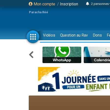
Mon compte
/
Inscription
2 personnes 
3 personnes 
Paracha Réé
2 nouvel
8 personn
4 personn
Vidéos
Question au Rav
Dons
F
Nouvelle émis
61 personnes
39 perso
Il reste 
Ariel vient 
Nathaniel vi
6 personn
2 personn
10 personnes
Il reste 