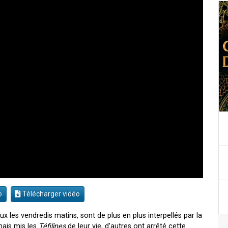
o
Télécharger vidéo
ux les vendredis matins, sont de plus en plus interpellés par la
mais mis les
Téfilines
de leur vie, d’autres ont arrêté cette