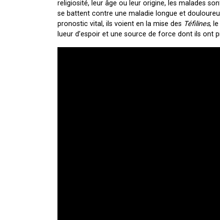
religiosité, leur âge ou leur origine, les malades s
se battent contre une maladie longue et douloureus
pronostic vital, ils voient en la mise des
Téfilines
, l
lueur d’espoir et une source de force dont ils ont