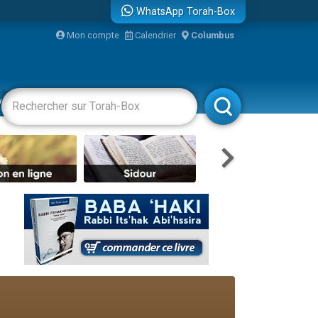
WhatsApp Torah-Box
Mon compte
Calendrier
Columbus
re
vertissements
Livres
Rabbanim
travers le temps
 leur maman
...