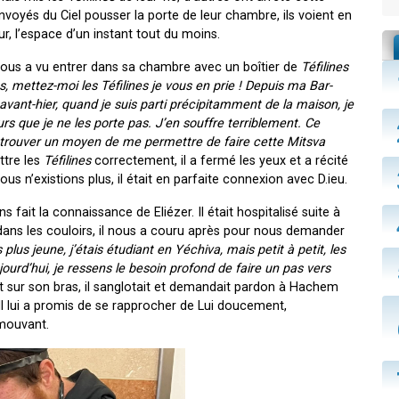
 envoyés du Ciel pousser la porte de leur chambre, ils voient en
, l’espace d’un instant tout du moins.
l nous a vu entrer dans sa chambre avec un boîtier de
Téfilines
es
, mettez-moi les
Téfilines
je vous en prie ! Depuis ma Bar-
t avant-hier, quand je suis parti précipitamment de la maison, je
rs que je ne les porte pas. J’en souffre terriblement. Ce
e trouver un moyen de me permettre de faire cette Mitsva
ttre les
Téfilines
correctement, il a fermé les yeux et a récité
 n’existions plus, il était en parfaite connexion avec D.ieu.
s fait la connaissance de Eliézer. Il était hospitalisé suite à
 dans les couloirs, il nous a couru après pour nous demander
 plus jeune, j’étais étudiant en Yéchiva, mais petit à petit, les
ourd’hui, je ressens le besoin profond de faire un pas vers
t sur son bras, il sanglotait et demandait pardon à Hachem
 Il lui a promis de se rapprocher de Lui doucement,
mouvant.