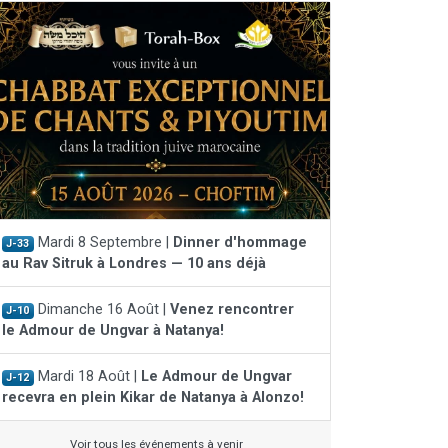
Mardi 8 Septembre |
Dinner d'hommage
J-33
au Rav Sitruk à Londres — 10 ans déjà
Dimanche 16 Août |
Venez rencontrer
J-10
le Admour de Ungvar à Natanya!
Mardi 18 Août |
Le Admour de Ungvar
J-12
recevra en plein Kikar de Natanya à Alonzo!
Voir tous les événements à venir