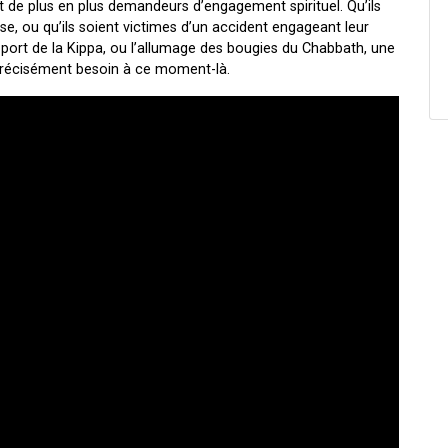
ont de plus en plus demandeurs d’engagement spirituel. Qu’ils
e, ou qu’ils soient victimes d’un accident engageant leur
e port de la Kippa, ou l’allumage des bougies du Chabbath, une
 précisément besoin à ce moment-là.