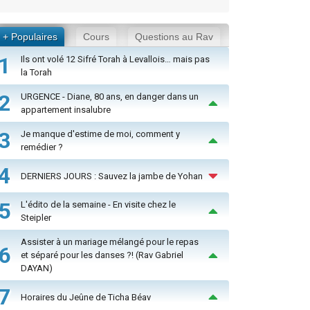
+ Populaires
Cours
Questions au Rav
1
Ils ont volé 12 Sifré Torah à Levallois… mais pas
la Torah
2
URGENCE - Diane, 80 ans, en danger dans un
appartement insalubre
3
Je manque d'estime de moi, comment y
remédier ?
4
DERNIERS JOURS : Sauvez la jambe de Yohan
5
L'édito de la semaine - En visite chez le
Steipler
Assister à un mariage mélangé pour le repas
6
et séparé pour les danses ?! (Rav Gabriel
DAYAN)
7
Horaires du Jeûne de Ticha Béav