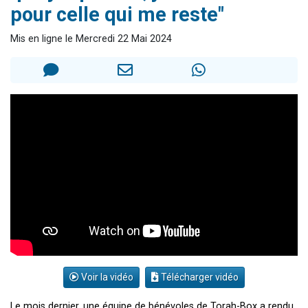
pour celle qui me reste"
13 personnes viennent de demander une bénédiction
30 personnes viennent de faire un don pour Sauvez la jambe de Yohan
Mis en ligne le Mercredi 22 Mai 2024
Il reste 49 places pour étudier en groupe sur Zoom
12 nouvelles musiques dans Torah-Box Music
29 personnes viennent de demander une bénédiction
Voir la vidéo
Télécharger vidéo
Le mois dernier, une équipe de bénévoles de Torah-Box a rendu