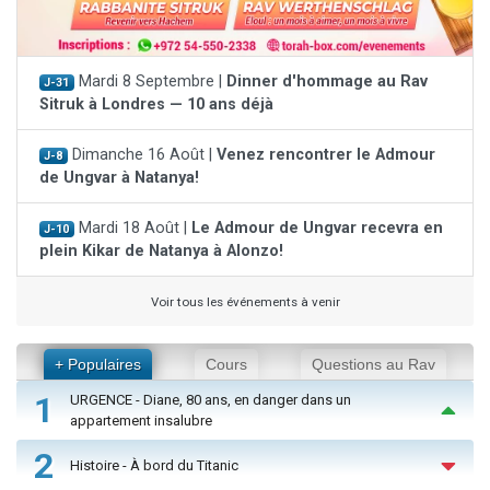
Mardi 8 Septembre |
Dinner d'hommage au Rav
J-31
Sitruk à Londres — 10 ans déjà
Dimanche 16 Août |
Venez rencontrer le Admour
J-8
de Ungvar à Natanya!
Mardi 18 Août |
Le Admour de Ungvar recevra en
J-10
plein Kikar de Natanya à Alonzo!
Voir tous les événements à venir
+ Populaires
Cours
Questions au Rav
1
URGENCE - Diane, 80 ans, en danger dans un
appartement insalubre
2
Histoire - À bord du Titanic