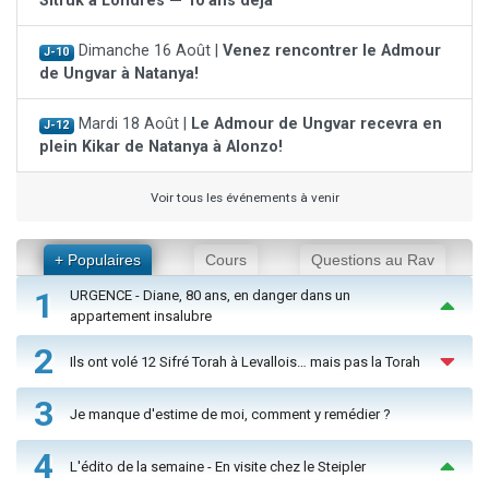
Sitruk à Londres — 10 ans déjà
Dimanche 16 Août |
Venez rencontrer le Admour
J-10
de Ungvar à Natanya!
Mardi 18 Août |
Le Admour de Ungvar recevra en
J-12
plein Kikar de Natanya à Alonzo!
Voir tous les événements à venir
+ Populaires
Cours
Questions au Rav
1
URGENCE - Diane, 80 ans, en danger dans un
appartement insalubre
2
Ils ont volé 12 Sifré Torah à Levallois… mais pas la Torah
3
Je manque d'estime de moi, comment y remédier ?
4
L'édito de la semaine - En visite chez le Steipler