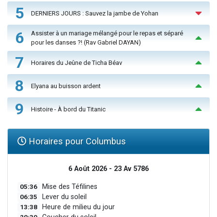
5
DERNIERS JOURS : Sauvez la jambe de Yohan
6
Assister à un mariage mélangé pour le repas et séparé
pour les danses ?! (Rav Gabriel DAYAN)
7
Horaires du Jeûne de Ticha Béav
8
Elyana au buisson ardent
9
Histoire - À bord du Titanic
Horaires pour Columbus
6 Août 2026 - 23 Av 5786
05:36
Mise des Téfilines
06:35
Lever du soleil
13:38
Heure de milieu du jour