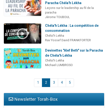
Paracha Chéla'h Lékha
Leçons sur le leadership au fil de la
paracha
Jérome TOUBOUL
Chéla'h Lékha : La compétition de
consommation
Chéla'h Lekha
Rav Yossef David FRANKFORTER
Devinettes "Alef Beth" sur la Paracha
de Chéla'h Lékha
Chéla'h Lekha
Michael LUMBROSO
1
2
3
4
5
Newsletter Torah-Box