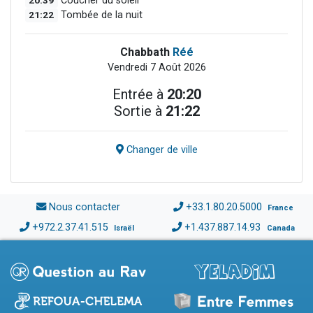
20:39
Coucher du soleil
21:22
Tombée de la nuit
Chabbath
Réé
Vendredi 7 Août 2026
Entrée à
20:20
Sortie à
21:22
Changer de ville
Nous contacter
+33.1.80.20.5000
France
+972.2.37.41.515
+1.437.887.14.93
Israël
Canada