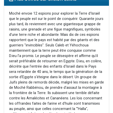
Ariel vient de donner son Maasser
Il reste 49 places pour étudier en groupe sur Zoom
Moché envoie 12 espions pour explorer la Terre d’Israël
que le peuple est sur le point de conquérir. Quarante jours
Nathaniel vient de donner son Maasser
plus tard, ils reviennent avec une gigantesque grappe de
6 personnes viennent de faire un don pour 5 enfants déjà orphelins risquent de perdre leur maman
raisins, une grenade et une figue magnifiques, symboles
d’une terre riche et abondante. Mais dix de ces espions
3 personnes viennent de nous rejoindre sur WhatsApp
rapportent que le pays est habité par des géants et des
guerriers "invincibles". Seuls Caleb et Yéhochoua
maintiennent que la terre peut être conquise comme
D.ieu l’a promis. Le peuple se désespère et affirme qu’il
serait préférable de retourner en Egypte. D.ieu, en colère,
décrète que l'entrée des enfants d'Israël dans le Pays
sera retardée de 40 ans, le temps que la génération de la
sortie d’Egypte s'éteigne dans le désert. Un groupe de
Juifs pleins de remords décide, malgré les mises en garde
de Moché Rabbénou, de prendre d'assaut la montagne à
la frontière de la Terre. Ils subissent une terrible défaite
contre les Amalécites et Cananéens. Les lois concernant
les offrandes faites de farine et d’huile sont transmises
au peuple, ainsi que celles concernant la "’Halla",