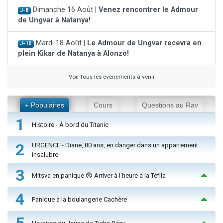
Dimanche 16 Août |
Venez rencontrer le Admour
J-8
de Ungvar à Natanya!
Mardi 18 Août |
Le Admour de Ungvar recevra en
J-10
plein Kikar de Natanya à Alonzo!
Voir tous les événements à venir
+ Populaires
Cours
Questions au Rav
1
Histoire - À bord du Titanic
2
URGENCE - Diane, 80 ans, en danger dans un appartement
insalubre
3
Mitsva en panique 😨 Arriver à l'heure à la Téfila
4
Panique à la boulangerie Cachère