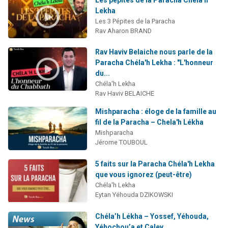
Lekha
Les 3 Pépites de la Paracha
Rav Aharon BRAND
Rav Haviv Belaiche nous parle de la
Paracha Chéla'h Lekha : "L'honneur
du...
Chéla'h Lekha
Rav Haviv BELAICHE
Mishparacha : éloge de la famille au
fil de la Paracha – Chela'h Lékha
Mishparacha
Jérome TOUBOUL
5 faits sur la Paracha Chéla'h Lekha
que vous ignorez (peut-être)
Chéla'h Lekha
Eytan Yéhouda DZIKOWSKI
Chéla’h Lékha – Yossef, Yéhouda,
Yéhochou’a et Calev