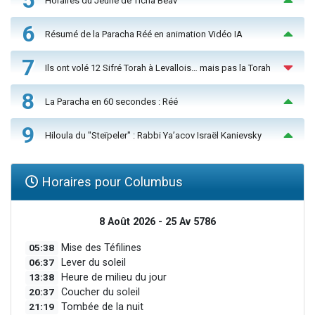
5
Horaires du Jeûne de Ticha Béav
6
Résumé de la Paracha Réé en animation Vidéo IA
7
Ils ont volé 12 Sifré Torah à Levallois… mais pas la Torah
8
La Paracha en 60 secondes : Réé
9
Hiloula du "Steïpeler" : Rabbi Ya’acov Israël Kanievsky
Horaires pour Columbus
8 Août 2026 - 25 Av 5786
05:38
Mise des Téfilines
06:37
Lever du soleil
13:38
Heure de milieu du jour
20:37
Coucher du soleil
21:19
Tombée de la nuit