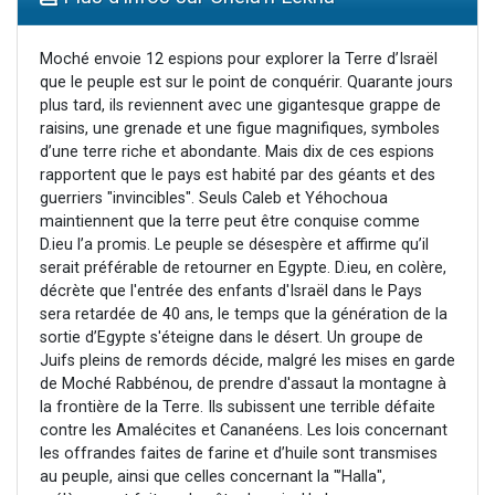
Il reste 49 places pour étudier en groupe sur Zoom
12 nouvelles musiques dans Torah-Box Music
Moché envoie 12 espions pour explorer la Terre d’Israël
que le peuple est sur le point de conquérir. Quarante jours
3 personnes viennent de nous rejoindre sur WhatsApp
plus tard, ils reviennent avec une gigantesque grappe de
2 personnes viennent de nous rejoindre sur WhatsApp
raisins, une grenade et une figue magnifiques, symboles
d’une terre riche et abondante. Mais dix de ces espions
2 personnes viennent de nous rejoindre sur WhatsApp
rapportent que le pays est habité par des géants et des
guerriers "invincibles". Seuls Caleb et Yéhochoua
maintiennent que la terre peut être conquise comme
D.ieu l’a promis. Le peuple se désespère et affirme qu’il
serait préférable de retourner en Egypte. D.ieu, en colère,
décrète que l'entrée des enfants d'Israël dans le Pays
sera retardée de 40 ans, le temps que la génération de la
sortie d’Egypte s'éteigne dans le désert. Un groupe de
Juifs pleins de remords décide, malgré les mises en garde
de Moché Rabbénou, de prendre d'assaut la montagne à
la frontière de la Terre. Ils subissent une terrible défaite
contre les Amalécites et Cananéens. Les lois concernant
les offrandes faites de farine et d’huile sont transmises
au peuple, ainsi que celles concernant la "’Halla",