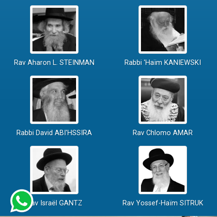
Rav Aharon L. STEINMAN
Rabbi 'Haïm KANIEWSKI
Rabbi David ABI'HSSIRA
Rav Chlomo AMAR
Rav Israël GANTZ
Rav Yossef-Haïm SITRUK