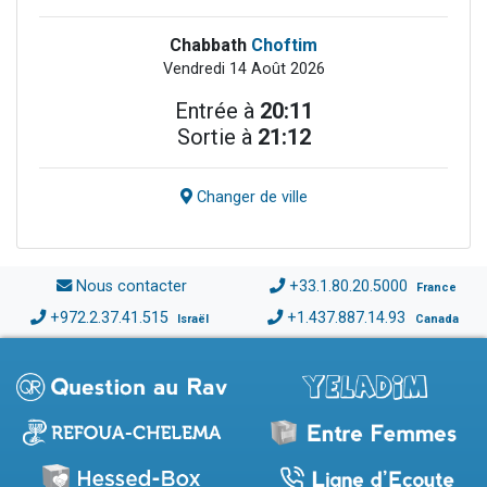
Chabbath
Choftim
Vendredi 14 Août 2026
Entrée à
20:11
Sortie à
21:12
Changer de ville
Nous contacter
+33.1.80.20.5000
France
+972.2.37.41.515
+1.437.887.14.93
Israël
Canada