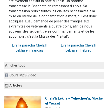
prélèvement fait sur la pâte du pain. Un homme
transgresse le Chabbath en ramassant du bois. Sa
transgression réunit toutes les clauses nécessaires à la
mise en œuvre de la condamnation à mort, qui est donc
appliquée. D.ieu demande de poser des franges aux
extrémités de vêtements à quatre coins, afin de nous
souvenir des six cent treize commandements et de les
accomplir : c'est la Mitsva des "Tsitsit".
Lire la paracha Chéla'h
Lire la paracha Chéla'h
Lekha en français
Lekha en hébreu
Afficher tout
Cours Mp3-Vidéo
Articles
Chéla’h Lékha – Yéhochou’a, Moché
et Yossef