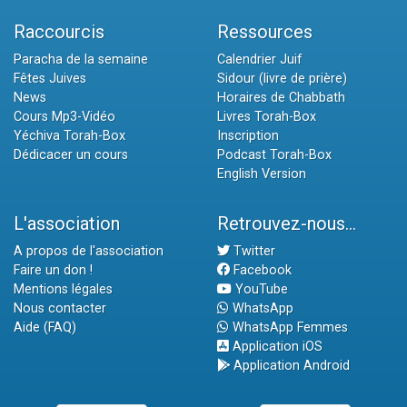
Raccourcis
Ressources
Paracha de la semaine
Calendrier Juif
Fêtes Juives
Sidour (livre de prière)
News
Horaires de Chabbath
Cours Mp3-Vidéo
Livres Torah-Box
Yéchiva Torah-Box
Inscription
Dédicacer un cours
Podcast Torah-Box
English Version
L'association
Retrouvez-nous...
A propos de l'association
Twitter
Faire un don !
Facebook
Mentions légales
YouTube
Nous contacter
WhatsApp
Aide (FAQ)
WhatsApp Femmes
Application iOS
Application Android