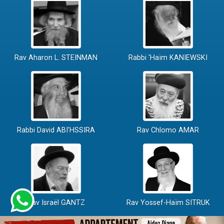
Rav Aharon L. STEINMAN
Rabbi 'Haïm KANIEWSKI
Rabbi David ABI'HSSIRA
Rav Chlomo AMAR
Rav Israël GANTZ
Rav Yossef-Haïm SITRUK