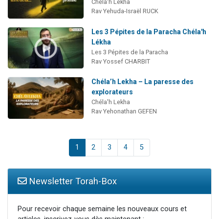
Chéla'h Lekha
Rav Yehuda-Israël RUCK
Les 3 Pépites de la Paracha Chéla'h
Lékha
Les 3 Pépites de la Paracha
Rav Yossef CHARBIT
Chéla’h Lekha – La paresse des
explorateurs
Chéla'h Lekha
Rav Yehonathan GEFEN
1
2
3
4
5
Newsletter Torah-Box
Pour recevoir chaque semaine les nouveaux cours et