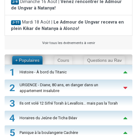
Dimanche 16 Août |
Venez rencontrer le Admour
J-9
de Ungvar à Natanya!
Mardi 18 Août |
Le Admour de Ungvar recevra en
J-11
plein Kikar de Natanya à Alonzo!
Voir tous les événements à venir
+ Populaires
Cours
Questions au Rav
1
Histoire - À bord du Titanic
2
URGENCE - Diane, 80 ans, en danger dans un
appartement insalubre
3
Ils ont volé 12 Sifré Torah à Levallois… mais pas la Torah
4
Horaires du Jeûne de Ticha Béav
5
Panique à la boulangerie Cachère