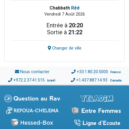
Chabbath
Réé
Vendredi 7 Août 2026
Entrée à
20:20
Sortie à
21:22
Changer de ville
Nous contacter
+33.1.80.20.5000
France
+972.2.37.41.515
+1.437.887.14.93
Israël
Canada