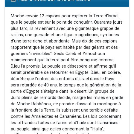
Il reste 49 places pour étudier en groupe sur Zoom
3 personnes viennent de nous rejoindre sur WhatsApp
Moché envoie 12 espions pour explorer la Terre d’Israël
que le peuple est sur le point de conquérir. Quarante jours
2 personnes viennent de nous rejoindre sur WhatsApp
plus tard, ils reviennent avec une gigantesque grappe de
2 nouvelles musiques dans Torah-Box Music
raisins, une grenade et une figue magnifiques, symboles
d’une terre riche et abondante. Mais dix de ces espions
6 personnes viennent de nous rejoindre sur WhatsApp
rapportent que le pays est habité par des géants et des
guerriers "invincibles". Seuls Caleb et Yéhochoua
maintiennent que la terre peut être conquise comme
D.ieu l’a promis. Le peuple se désespère et affirme qu’il
serait préférable de retourner en Egypte. D.ieu, en colère,
décrète que l'entrée des enfants d'Israël dans le Pays
sera retardée de 40 ans, le temps que la génération de la
sortie d’Egypte s'éteigne dans le désert. Un groupe de
Juifs pleins de remords décide, malgré les mises en garde
de Moché Rabbénou, de prendre d'assaut la montagne à
la frontière de la Terre. Ils subissent une terrible défaite
contre les Amalécites et Cananéens. Les lois concernant
les offrandes faites de farine et d’huile sont transmises
au peuple, ainsi que celles concernant la "’Halla",