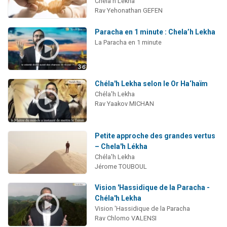
Chéla'h Lekha
Rav Yehonathan GEFEN
Paracha en 1 minute : Chela’h Lekha
La Paracha en 1 minute
Chéla'h Lekha selon le Or Ha‘haïm
Chéla'h Lekha
Rav Yaakov MICHAN
Petite approche des grandes vertus
– Chela'h Lékha
Chéla'h Lekha
Jérome TOUBOUL
Vision 'Hassidique de la Paracha -
Chéla'h Lekha
Vision 'Hassidique de la Paracha
Rav Chlomo VALENSI