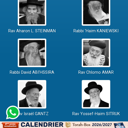
Rav Aharon L. STEINMAN
Rabbi 'Haïm KANIEWSKI
Rabbi David ABI'HSSIRA
Rav Chlomo AMAR
Rav Israël GANTZ
Rav Yossef-Haïm SITRUK