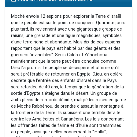
Dovan vient de donner son Maasser
2 personnes viennent de nous rejoindre sur WhatsApp
Moché envoie 12 espions pour explorer la Terre d’Israël
que le peuple est sur le point de conquérir. Quarante jours
2 personnes viennent de nous rejoindre sur WhatsApp
plus tard, ils reviennent avec une gigantesque grappe de
Malgorzata vient de donner son Maasser
raisins, une grenade et une figue magnifiques, symboles
d’une terre riche et abondante. Mais dix de ces espions
3 personnes viennent de nous rejoindre sur WhatsApp
rapportent que le pays est habité par des géants et des
guerriers "invincibles". Seuls Caleb et Yéhochoua
maintiennent que la terre peut être conquise comme
D.ieu l’a promis. Le peuple se désespère et affirme qu’il
serait préférable de retourner en Egypte. D.ieu, en colère,
décrète que l'entrée des enfants d'Israël dans le Pays
sera retardée de 40 ans, le temps que la génération de la
sortie d’Egypte s'éteigne dans le désert. Un groupe de
Juifs pleins de remords décide, malgré les mises en garde
de Moché Rabbénou, de prendre d'assaut la montagne à
la frontière de la Terre. Ils subissent une terrible défaite
contre les Amalécites et Cananéens. Les lois concernant
les offrandes faites de farine et d’huile sont transmises
au peuple, ainsi que celles concernant la "’Halla",