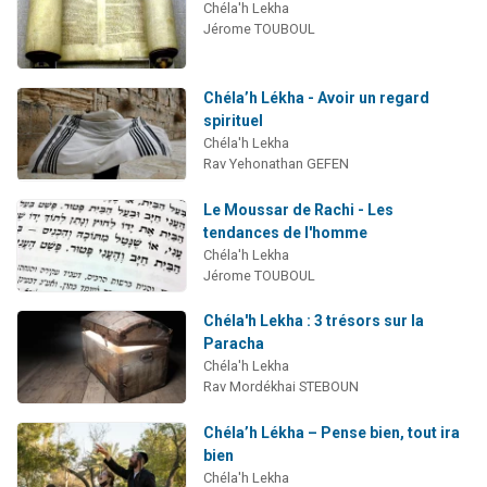
Chéla'h Lekha
Jérome TOUBOUL
Chéla’h Lékha - Avoir un regard
spirituel
Chéla'h Lekha
Rav Yehonathan GEFEN
Le Moussar de Rachi - Les
tendances de l'homme
Chéla'h Lekha
Jérome TOUBOUL
Chéla'h Lekha : 3 trésors sur la
Paracha
Chéla'h Lekha
Rav Mordékhai STEBOUN
Chéla’h Lékha – Pense bien, tout ira
bien
Chéla'h Lekha