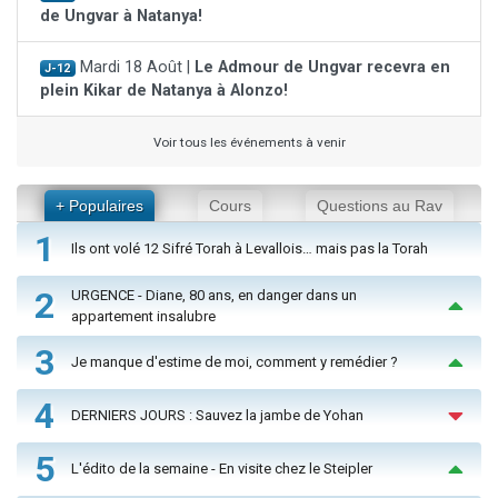
de Ungvar à Natanya!
Mardi 18 Août |
Le Admour de Ungvar recevra en
J-12
plein Kikar de Natanya à Alonzo!
Voir tous les événements à venir
+ Populaires
Cours
Questions au Rav
1
Ils ont volé 12 Sifré Torah à Levallois… mais pas la Torah
2
URGENCE - Diane, 80 ans, en danger dans un
appartement insalubre
3
Je manque d'estime de moi, comment y remédier ?
4
DERNIERS JOURS : Sauvez la jambe de Yohan
5
L'édito de la semaine - En visite chez le Steipler