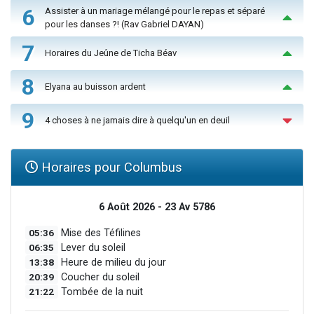
6
Assister à un mariage mélangé pour le repas et séparé
pour les danses ?! (Rav Gabriel DAYAN)
7
Horaires du Jeûne de Ticha Béav
8
Elyana au buisson ardent
9
4 choses à ne jamais dire à quelqu'un en deuil
Horaires pour Columbus
6 Août 2026 - 23 Av 5786
05:36
Mise des Téfilines
06:35
Lever du soleil
13:38
Heure de milieu du jour
20:39
Coucher du soleil
21:22
Tombée de la nuit