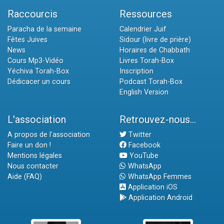
Raccourcis
Ressources
Paracha de la semaine
Calendrier Juif
Fêtes Juives
Sidour (livre de prière)
News
Horaires de Chabbath
Cours Mp3-Vidéo
Livres Torah-Box
Yéchiva Torah-Box
Inscription
Dédicacer un cours
Podcast Torah-Box
English Version
L'association
Retrouvez-nous...
A propos de l'association
Twitter
Faire un don !
Facebook
Mentions légales
YouTube
Nous contacter
WhatsApp
Aide (FAQ)
WhatsApp Femmes
Application iOS
Application Android