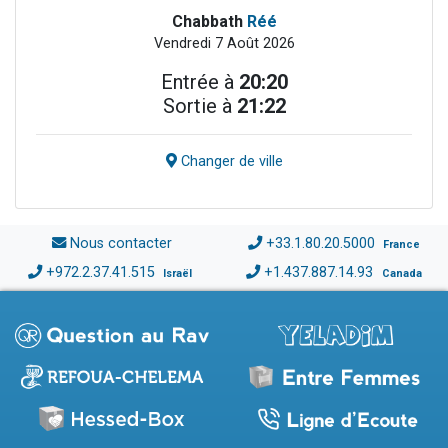
Chabbath
Réé
Vendredi 7 Août 2026
Entrée à
20:20
Sortie à
21:22
Changer de ville
Nous contacter
+33.1.80.20.5000
France
+972.2.37.41.515
+1.437.887.14.93
Israël
Canada