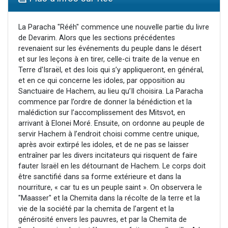
61 personnes viennent de demander une bénédiction
Il reste 49 places pour étudier en groupe sur Zoom
La Paracha "Rééh" commence une nouvelle partie du livre
de Devarim. Alors que les sections précédentes
Ariel vient de donner son Maasser
revenaient sur les événements du peuple dans le désert
Nathaniel vient de donner son Maasser
et sur les leçons à en tirer, celle-ci traite de la venue en
Terre d'Israël, et des lois qui s’y appliqueront, en général,
4 personnes viennent de nous rejoindre sur WhatsApp
et en ce qui concerne les idoles, par opposition au
Sanctuaire de Hachem, au lieu qu’Il choisira. La Paracha
commence par l’ordre de donner la bénédiction et la
malédiction sur l’accomplissement des Mitsvot, en
arrivant à Elonei Moré. Ensuite, on ordonne au peuple de
servir Hachem à l’endroit choisi comme centre unique,
après avoir extirpé les idoles, et de ne pas se laisser
entraîner par les divers incitateurs qui risquent de faire
fauter Israël en les détournant de Hachem. Le corps doit
être sanctifié dans sa forme extérieure et dans la
nourriture, « car tu es un peuple saint ». On observera le
"Maasser" et la Chemita dans la récolte de la terre et la
vie de la société par la chemita de l’argent et la
générosité envers les pauvres, et par la Chemita de