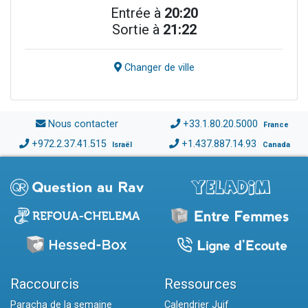
Entrée à
20:20
Sortie à
21:22
Changer de ville
Nous contacter
+33.1.80.20.5000
France
+972.2.37.41.515
+1.437.887.14.93
Israël
Canada
Raccourcis
Ressources
Paracha de la semaine
Calendrier Juif