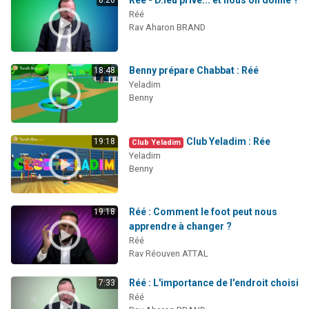
Réé
Rav Aharon BRAND
Benny prépare Chabbat : Réé
18:48
Yeladim
Benny
Club Yeladim : Rée
19:18
Club Yeladim
Yeladim
Benny
Réé : Comment le foot peut nous
19:18
apprendre à changer ?
Réé
Rav Réouven ATTAL
Réé : L'importance de l'endroit choisi
7:33
Réé