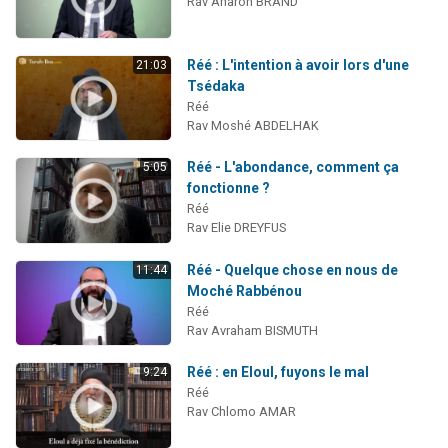
Rav Aharon BRAND
Réé : L'intention à avoir lors d'une
21:03
Tsédaka
Réé
Rav Moshé ABDELHAK
Réé - L'abondance, comment ça
5:05
fonctionne ?
Réé
Rav Elie DREYFUS
Réé - Quelque chose en nous de
11:44
Moché Rabbénou
Réé
Rav Avraham BISMUTH
Réé : en Eloul, fuyons le mal
9:24
Réé
Rav Chlomo AMAR