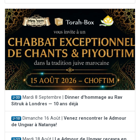
Mardi 8 Septembre |
Dinner d'hommage au Rav
J-33
Sitruk à Londres — 10 ans déjà
Dimanche 16 Août |
Venez rencontrer le Admour
J-10
de Ungvar à Natanya!
Mardi 18 Août |
Le Admour de Ungvar recevra en
J-12