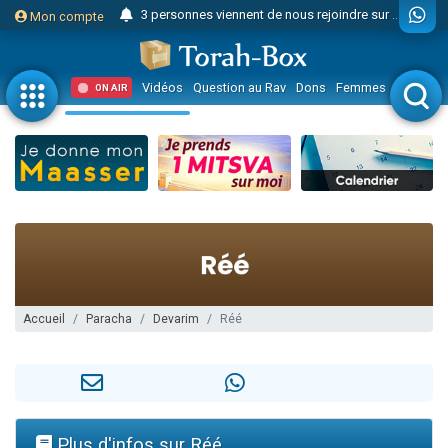
3 personnes viennent de nous rejoindre sur WhatsApp
Mon compte
Odaya vient de donner son Maasser
3 personnes viennent de faire un don pour 5 jours de vacances aux Orphelins
Vidéos
Question au Rav
Dons
Femmes
Enfants
ON AIR
3 personnes viennent de faire un don pour Diane, 80 ans, dans un appartement insalubre
2 personnes viennent de nous rejoindre sur WhatsApp
13 personnes viennent de demander une bénédiction
30 personnes viennent de faire un don pour Sauvez la jambe de Yohan
Il reste 49 places pour étudier en groupe sur Zoom
12 nouvelles musiques dans Torah-Box Music
3 personnes viennent de nous rejoindre sur WhatsApp
2 personnes viennent de nous rejoindre sur WhatsApp
Accueil
Paracha
Devarim
Réé
2 nouvelles musiques dans Torah-Box Music
3 personnes viennent de nous rejoindre sur WhatsApp
8 personnes viennent de faire un don pour Tsédaka : pauvres d'Israel
Nouvelle émission radio : Visions de grandeur n°104 : Le Chabbath et le Birkat Hamazone à travers le temps
Plus d'infos sur Réé