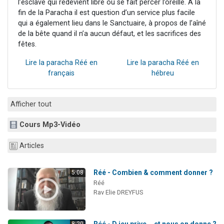
l’esclave qui redevient libre ou se fait percer l’oreille. A la
fin de la Paracha il est question d’un service plus facile
qui a également lieu dans le Sanctuaire, à propos de l’aîné
de la bête quand il n’a aucun défaut, et les sacrifices des
fêtes.
Lire la paracha Réé en
Lire la paracha Réé en
français
hébreu
Afficher tout
Cours Mp3-Vidéo
Articles
Réé - Combien & comment donner ?
5:08
Réé
Rav Elie DREYFUS
Réé - D.ieu prive... et nous on donne ?
8:20