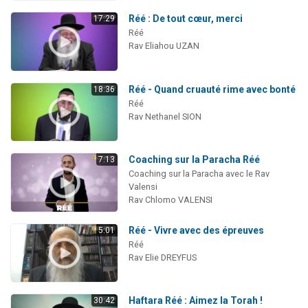
Réé : De tout cœur, merci
17:29
Réé
Rav Eliahou UZAN
Réé - Quand cruauté rime avec bonté
18:36
Réé
Rav Nethanel SION
Coaching sur la Paracha Réé
7:13
Coaching sur la Paracha avec le Rav
Valensi
Rav Chlomo VALENSI
Réé - Vivre avec des épreuves
5:01
Réé
Rav Elie DREYFUS
Haftara Réé : Aimez la Torah !
30:42