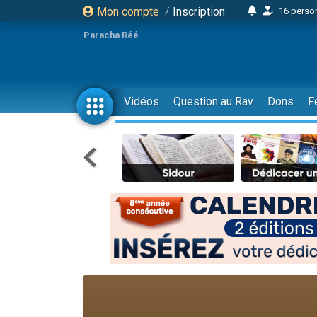
Mon compte
/
Inscription
16 person
2 personnes 
Paracha Réé
6 personnes 
4 personn
2 personn
Vidéos
Question au Rav
Dons
F
17 personnes
4 personnes 
Il reste 
Eva vient de
4 personnes 
3 personnes 
Odaya vient 
3 personn
2 personnes 
13 personnes