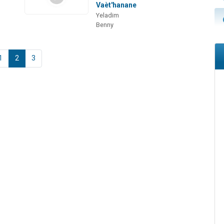
Vaèt'hanane
Yeladim
Benny
1
2
3