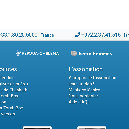
+33.1.80.20.5000
+972.2.37.41.515
France
Is
ources
L'association
ier Juif
A propos de l'association
(livre de prière)
Faire un don !
es de Chabbath
Mentions légales
 Torah-Box
Nous contacter
tion
Aide (FAQ)
t Torah-Box
 Version