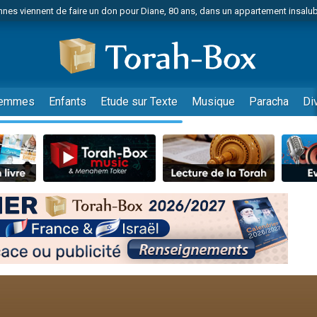
nes viennent de faire un don pour Diane, 80 ans, dans un appartement insalu
viennent de nous rejoindre sur WhatsApp
viennent de nous rejoindre sur WhatsApp
es viennent de faire un don pour Reloger Rivka, 6 enfants, victime de violences
es viennent de faire un don pour 1 Journée de Vacances Pour les Enfants
emmes
Enfants
Etude sur Texte
Musique
Paracha
Di
 viennent de demander une bénédiction
viennent de nous rejoindre sur WhatsApp
49 places pour étudier en groupe sur Zoom
 donner son Maasser
viennent de nous rejoindre sur WhatsApp
viennent de nous rejoindre sur WhatsApp
de donner son Maasser
es viennent de faire un don pour 5 jours de vacances aux Orphelins
viennent de nous rejoindre sur WhatsApp
 viennent de demander une bénédiction