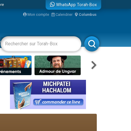
bre
WhatsApp Torah-Box
Mon compte
Calendrier
Columbus
...
vertissements
Livres
Rabbanim