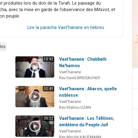
ont produites lors du don de la Torah. Le passage du
ha, avec la mise en garde de l’observance des Mitsvot, et
on peuple.
Lire la paracha Vaet'hanane en hébreu
les
Vaet'hanane : Chabbath
10:42
Na'hamou
Vaet'hanane
Rav David BREISACHER
Vaet'hanane : Aharon, quelle
32:41
noblesse
Vaet'hanane
Rav Eliahou UZAN
Vaet'hanane : Les Téfilines,
26:22
emblème du Peuple Juif
Vaet'hanane
Rav Moché KAUFMANN