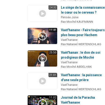
Le siège de la connaissance 
24:32
le cœur ou le cerveau ?
Pensée Juive
Rav Moché KAUFMANN
Vaet'hanane - Faire toujours
11:41
plus beau pour Hachem
Vaet'hanane
Rav Nataniel WERTENSCHLAG
Vaèt'hanan : le don de soi
25:50
prodigieux de Moché
Vaet'hanane
Rav Moshé ABDELHAK
Vaet'hanane : la puissance
21:01
d'une seule prière
Vaet'hanane
Rav Nataniel WERTENSCHLAG
Journal de la Paracha
11:02
Vaèt'hanane