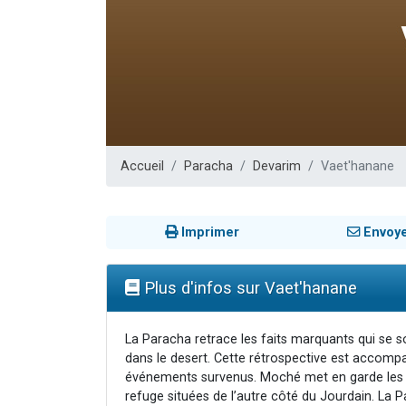
30 perso
Il reste 
12 nouve
29 personnes
Il reste 
Accueil
Paracha
Devarim
Vaet'hanane
Imprimer
Envoy
Plus d'infos sur Vaet'hanane
La Paracha retrace les faits marquants qui se 
dans le desert. Cette rétrospective est accom
événements survenus. Moché met en garde les enfa
refuge situées de l’autre côté du Jourdain. La