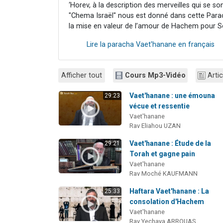
‘Horev, à la description des merveilles qui se s
"Chema Israël" nous est donné dans cette Parac
la mise en valeur de l’amour de Hachem pour S
Lire la paracha Vaet'hanane en français
Afficher tout
Cours Mp3-Vidéo
Artic
Vaet'hanane : une émouna
29:23
vécue et ressentie
Vaet'hanane
Rav Eliahou UZAN
Vaet'hanane : Étude de la
29:21
Torah et gagne pain
Vaet'hanane
Rav Moché KAUFMANN
Haftara Vaet'hanane : La
25:33
consolation d'Hachem
Vaet'hanane
Rav Yechaya ARROUAS