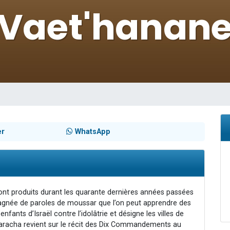
nnes viennent de faire un don pour Sauvez la jambe de Yohan
49 places pour étudier en groupe sur Zoom
lles musiques dans Torah-Box Music
 viennent de demander une bénédiction
49 places pour étudier en groupe sur Zoom
er
WhatsApp
sont produits durant les quarante dernières années passées
pagnée de paroles de moussar que l’on peut apprendre des
nts d’Israël contre l’idolâtrie et désigne les villes de
 Paracha revient sur le récit des Dix Commandements au