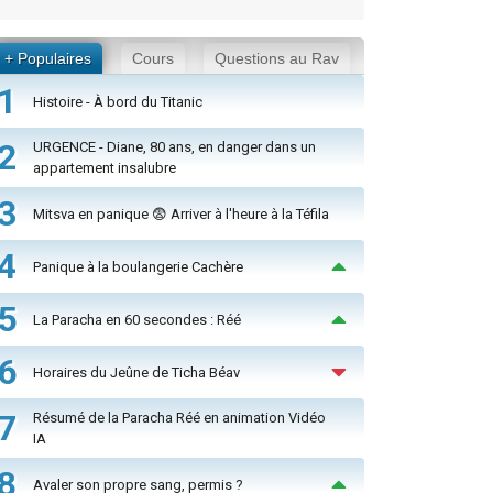
+ Populaires
Cours
Questions au Rav
1
Histoire - À bord du Titanic
2
URGENCE - Diane, 80 ans, en danger dans un
appartement insalubre
3
Mitsva en panique 😨 Arriver à l'heure à la Téfila
4
Panique à la boulangerie Cachère
5
La Paracha en 60 secondes : Réé
6
Horaires du Jeûne de Ticha Béav
7
Résumé de la Paracha Réé en animation Vidéo
IA
8
Avaler son propre sang, permis ?