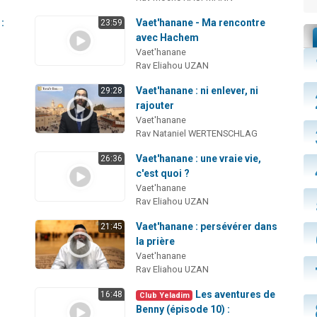
:
Vaet'hanane - Ma rencontre
23:59
avec Hachem
Vaet'hanane
Rav Eliahou UZAN
Vaet'hanane : ni enlever, ni
29:28
rajouter
Vaet'hanane
Rav Nataniel WERTENSCHLAG
Vaet'hanane : une vraie vie,
26:36
c'est quoi ?
Vaet'hanane
Rav Eliahou UZAN
Vaet'hanane : persévérer dans
21:45
la prière
Vaet'hanane
Rav Eliahou UZAN
Les aventures de
16:48
Club Yeladim
Benny (épisode 10) :