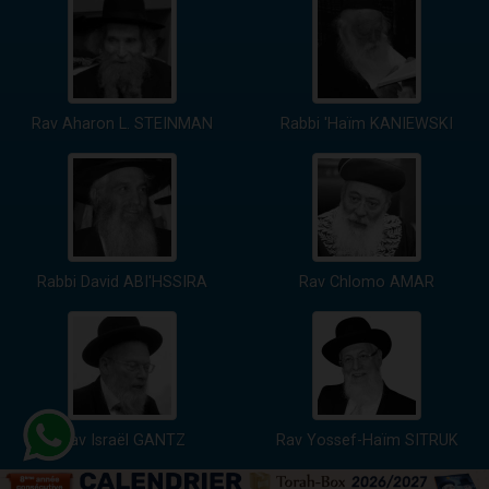
Rav Aharon L. STEINMAN
Rabbi 'Haïm KANIEWSKI
Rabbi David ABI'HSSIRA
Rav Chlomo AMAR
Rav Israël GANTZ
Rav Yossef-Haïm SITRUK