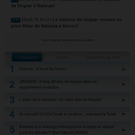
de Ungvar à Natanya!
Mardi 18 Août |
Le Admour de Ungvar recevra en
J-11
plein Kikar de Natanya à Alonzo!
Voir tous les événements à venir
+ Populaires
Cours
Questions au Rav
1
Histoire - À bord du Titanic
2
URGENCE - Diane, 80 ans, en danger dans un
appartement insalubre
3
L'édito de la semaine - En visite chez le Steipler
4
Ils ont volé 12 Sifré Torah à Levallois… mais pas la Torah
5
Assister à un mariage mélangé pour le repas et séparé
pour les danses ?! (Rav Gabriel DAYAN)