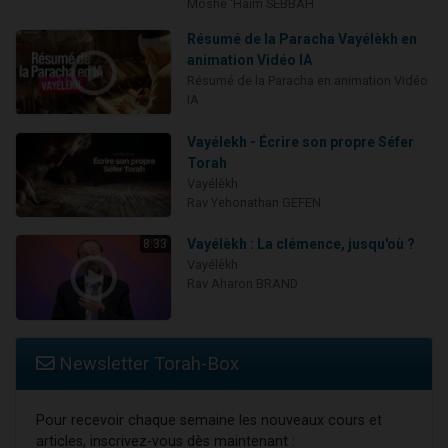
Moshé 'Haïm SEBBAH
Résumé de la Paracha Vayélèkh en
animation Vidéo IA
Résumé de la Paracha en animation Vidéo
IA
Vayélekh - Écrire son propre Séfer
Torah
Vayélèkh
Rav Yehonathan GEFEN
Vayélèkh : La clémence, jusqu'où ?
8:33
Vayélèkh
Rav Aharon BRAND
Newsletter Torah-Box
Pour recevoir chaque semaine les nouveaux cours et
articles, inscrivez-vous dès maintenant :