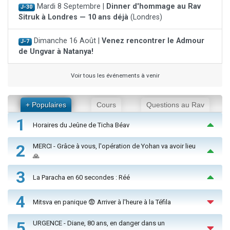
Mardi 8 Septembre |
Dinner d'hommage au Rav
J-30
Sitruk à Londres — 10 ans déjà
(Londres)
Dimanche 16 Août |
Venez rencontrer le Admour
J-7
de Ungvar à Natanya!
Voir tous les événements à venir
+ Populaires
Cours
Questions au Rav
1
Horaires du Jeûne de Ticha Béav
2
MERCI - Grâce à vous, l'opération de Yohan va avoir lieu
🙏
3
La Paracha en 60 secondes : Réé
4
Mitsva en panique 😨 Arriver à l'heure à la Téfila
5
URGENCE - Diane, 80 ans, en danger dans un