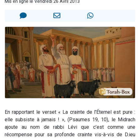
Mis en ligne le Vendredi 26 Avril 2013
17 personnes viennent de demander une bénédiction
4 personnes viennent de nous rejoindre sur WhatsApp
Il reste 49 places pour étudier en groupe sur Zoom
Eva vient de donner son Maasser
Eli vient de donner son Maasser
En rapportant le verset « La crainte de l’Éternel est pure :
elle subsiste à jamais ! », (Psaumes 19, 10), le Midrach
ajoute au nom de rabbi Lévi que c’est comme une
récompense pour sa profonde crainte vis-à-vis de D.ieu