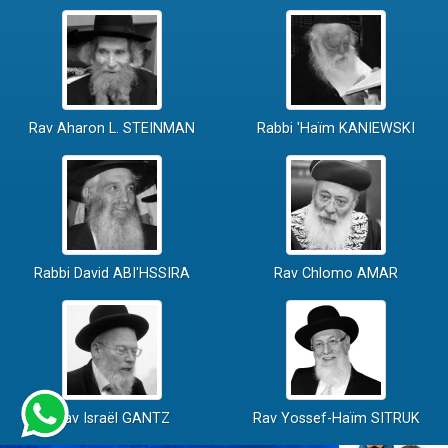
Rav Aharon L. STEINMAN
Rabbi 'Haïm KANIEWSKI
Rabbi David ABI'HSSIRA
Rav Chlomo AMAR
Rav Israël GANTZ
Rav Yossef-Haïm SITRUK