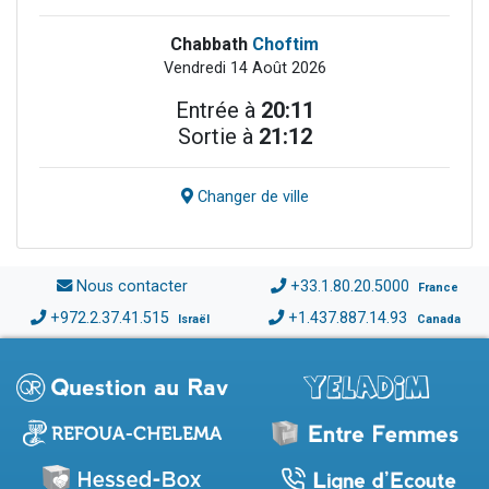
Chabbath
Choftim
Vendredi 14 Août 2026
Entrée à
20:11
Sortie à
21:12
Changer de ville
Nous contacter
+33.1.80.20.5000
France
+972.2.37.41.515
+1.437.887.14.93
Israël
Canada