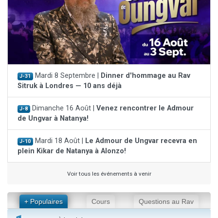
Mardi 8 Septembre |
Dinner d'hommage au Rav
J-31
Sitruk à Londres — 10 ans déjà
Dimanche 16 Août |
Venez rencontrer le Admour
J-8
de Ungvar à Natanya!
Mardi 18 Août |
Le Admour de Ungvar recevra en
J-10
plein Kikar de Natanya à Alonzo!
Voir tous les événements à venir
+ Populaires
Cours
Questions au Rav