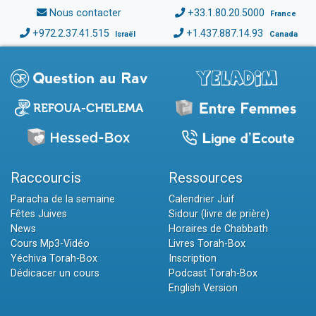
Nous contacter
+33.1.80.20.5000
France
+972.2.37.41.515
+1.437.887.14.93
Israël
Canada
Raccourcis
Ressources
Paracha de la semaine
Calendrier Juif
Fêtes Juives
Sidour (livre de prière)
News
Horaires de Chabbath
Cours Mp3-Vidéo
Livres Torah-Box
Yéchiva Torah-Box
Inscription
Dédicacer un cours
Podcast Torah-Box
English Version