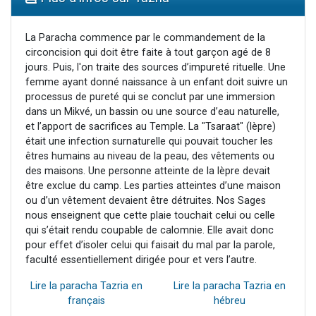
13 personnes viennent de demander une bénédiction
30 personnes viennent de faire un don pour Sauvez la jambe de Yohan
La Paracha commence par le commandement de la
circoncision qui doit être faite à tout garçon agé de 8
Il reste 49 places pour étudier en groupe sur Zoom
jours. Puis, l'on traite des sources d’impureté rituelle. Une
12 nouvelles musiques dans Torah-Box Music
femme ayant donné naissance à un enfant doit suivre un
processus de pureté qui se conclut par une immersion
29 personnes viennent de demander une bénédiction
dans un Mikvé, un bassin ou une source d’eau naturelle,
et l’apport de sacrifices au Temple. La "Tsaraat" (lèpre)
était une infection surnaturelle qui pouvait toucher les
êtres humains au niveau de la peau, des vêtements ou
des maisons. Une personne atteinte de la lèpre devait
être exclue du camp. Les parties atteintes d’une maison
ou d’un vêtement devaient être détruites. Nos Sages
nous enseignent que cette plaie touchait celui ou celle
qui s’était rendu coupable de calomnie. Elle avait donc
pour effet d’isoler celui qui faisait du mal par la parole,
faculté essentiellement dirigée pour et vers l’autre.
Lire la paracha Tazria en
Lire la paracha Tazria en
français
hébreu