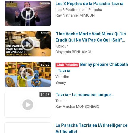
Les 3 Pépites de la Paracha Tazria
Les 3 Pépites de la Paracha
Rav Nathaniel MIMOUN
"Une Vache Morte Vaut Mieux Qu'Un
Érudit Qui Ne Vit Pas Ce Qu'il Sait"...
Kitsour
Binyamin BENHAMOU
Benny prépare Chabbath
20:06
Club Yeladim
: Tazria
Yeladim
Benny
Tazria - La mauvaise langue...
10:53
Tazria
Rav Avichai MONSONEGO
La Paracha Tazria en IA (Intelligence
Artificielle)