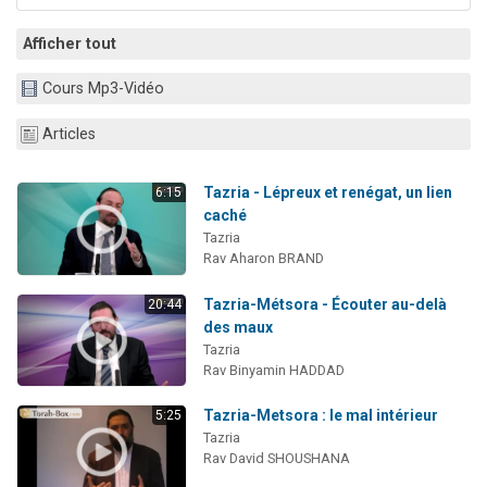
Afficher tout
Cours Mp3-Vidéo
Articles
Tazria - Lépreux et renégat, un lien
6:15
caché
Tazria
Rav Aharon BRAND
Tazria-Métsora - Écouter au-delà
20:44
des maux
Tazria
Rav Binyamin HADDAD
Tazria-Metsora : le mal intérieur
5:25
Tazria
Rav David SHOUSHANA