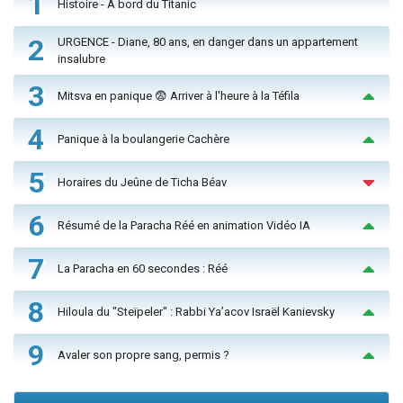
1
Histoire - À bord du Titanic
2
URGENCE - Diane, 80 ans, en danger dans un appartement
insalubre
3
Mitsva en panique 😨 Arriver à l'heure à la Téfila
4
Panique à la boulangerie Cachère
5
Horaires du Jeûne de Ticha Béav
6
Résumé de la Paracha Réé en animation Vidéo IA
7
La Paracha en 60 secondes : Réé
8
Hiloula du "Steïpeler" : Rabbi Ya’acov Israël Kanievsky
9
Avaler son propre sang, permis ?