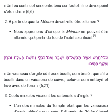
« Un feu continuel sera entretenu sur l'autel, il ne devra point
s'éteindre. » (6,6)
2. A partir de quoi la
Ménora
devait-elle être allumée ?
Nous apprenons d’ici que la
Ménora
ne pouvait être
[2]
allumée qu’à partir du feu de l’autel sacrificiel.
וּכְלִי־חֶ֛רֶשׂ אֲשֶׁ֥ר תְּבֻשַּׁל־בּ֖וֹ יִשָּׁבֵ֑ר וְאִם־בִּכְלִ֤י נְחֹ֙שֶׁת֙ בֻּשָּׁ֔לָה וּמֹרַ֥ק
וְשֻׁטַּ֖ף בַּמָּֽיִם ׃
« Un vaisseau d'argile où il aura bouilli, sera brisé ; que s'il a
bouilli dans un vaisseau de cuivre, celui-ci sera nettoyé et
lavé avec de l'eau. » (6,21)
3. Quels miracles visaient les ustensiles d’argile ?
L’un des miracles du Temple était que les vaisseaux
d’argile utilisés pour cuire l’offrande de
‘Hatat
étaient