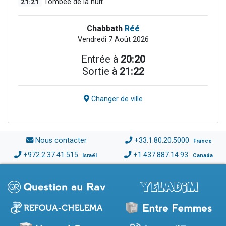
21:21
Tombée de la nuit
Chabbath
Réé
Vendredi 7 Août 2026
Entrée à
20:20
Sortie à
21:22
Changer de ville
Nous contacter
+33.1.80.20.5000
France
+972.2.37.41.515
+1.437.887.14.93
Israël
Canada