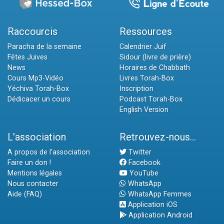
Raccourcis
Ressources
Paracha de la semaine
Calendrier Juif
Fêtes Juives
Sidour (livre de prière)
News
Horaires de Chabbath
Cours Mp3-Vidéo
Livres Torah-Box
Yéchiva Torah-Box
Inscription
Dédicacer un cours
Podcast Torah-Box
English Version
L'association
Retrouvez-nous...
A propos de l'association
Twitter
Faire un don !
Facebook
Mentions légales
YouTube
Nous contacter
WhatsApp
Aide (FAQ)
WhatsApp Femmes
Application iOS
Application Android