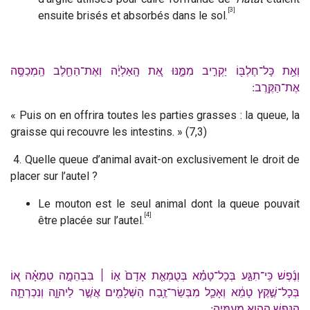
[3]
ensuite brisés et absorbés dans le sol.
וְאֵ֥ת כָּל־חֶלְבּ֖וֹ יַקְרִ֣יב מִמֶּ֑נּוּ אֵ֚ת הָֽאַלְיָ֔ה וְאֶת־הַחֵ֖לֶב הַֽמְכַסֶּ֥ה
אֶת־הַקֶּֽרֶב ׃
« Puis on en offrira toutes les parties grasses : la queue, la
graisse qui recouvre les intestins. » (7,3)
4. Quelle queue d’animal avait-on exclusivement le droit de
placer sur l’autel ?
Le mouton est le seul animal dont la queue pouvait
[4]
être placée sur l’autel.
וְנֶ֜פֶשׁ כִּֽי־תִגַּ֣ע בְּכָל־טָמֵ֗א בְּטֻמְאַ֤ת אָדָם֙ א֣וֹ ׀ בִּבְהֵמָ֣ה טְמֵאָ֗ה א֚וֹ
בְּכָל־שֶׁ֣קֶץ טָמֵ֔א וְאָכַ֛ל מִבְּשַׂר־זֶ֥בַח הַשְּׁלָמִ֖ים אֲשֶׁ֣ר לַיהוָ֑ה וְנִכְרְתָ֛ה
הַנֶּ֥פֶשׁ הַהִ֖וא מֵעַמֶּֽיהָ ׃