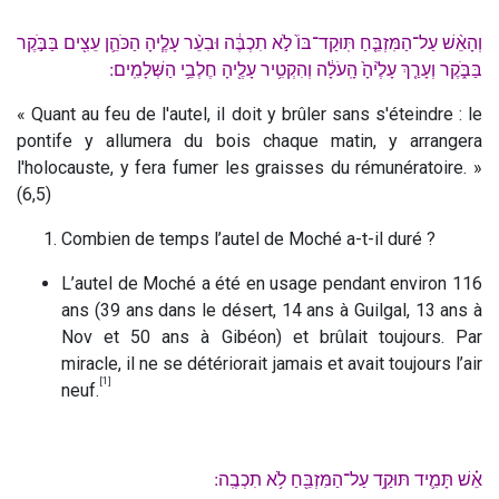
וְהָאֵ֨שׁ עַל־הַמִּזְבֵּ֤חַ תּֽוּקַד־בּוֹ֙ לֹ֣א תִכְבֶּ֔ה וּבִעֵ֨ר עָלֶ֧יהָ הַכֹּהֵ֛ן עֵצִ֖ים בַּבֹּ֣קֶר
בַּבֹּ֑קֶר וְעָרַ֤ךְ עָלֶ֙יהָ֙ הָֽעֹלָ֔ה וְהִקְטִ֥יר עָלֶ֖יהָ חֶלְבֵ֥י הַשְּׁלָמִֽים ׃
« Quant au feu de l'autel, il doit y brûler sans s'éteindre : le
pontife y allumera du bois chaque matin, y arrangera
l'holocauste, y fera fumer les graisses du rémunératoire. »
(6,5)
Combien de temps l’autel de Moché a-t-il duré ?
L’autel de Moché a été en usage pendant environ 116
ans (39 ans dans le désert, 14 ans à Guilgal, 13 ans à
Nov et 50 ans à Gibéon) et brûlait toujours. Par
miracle, il ne se détériorait jamais et avait toujours l’air
[1]
neuf.
אֵ֗שׁ תָּמִ֛יד תּוּקַ֥ד עַל־הַמִּזְבֵּ֖חַ לֹ֥א תִכְבֶֽה ׃