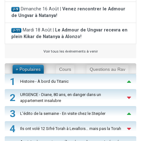
Dimanche 16 Août |
Venez rencontrer le Admour
J-9
de Ungvar à Natanya!
Mardi 18 Août |
Le Admour de Ungvar recevra en
J-11
plein Kikar de Natanya à Alonzo!
Voir tous les événements à venir
+ Populaires
Cours
Questions au Rav
1
Histoire - À bord du Titanic
2
URGENCE - Diane, 80 ans, en danger dans un
appartement insalubre
3
L'édito de la semaine - En visite chez le Steipler
4
Ils ont volé 12 Sifré Torah à Levallois… mais pas la Torah