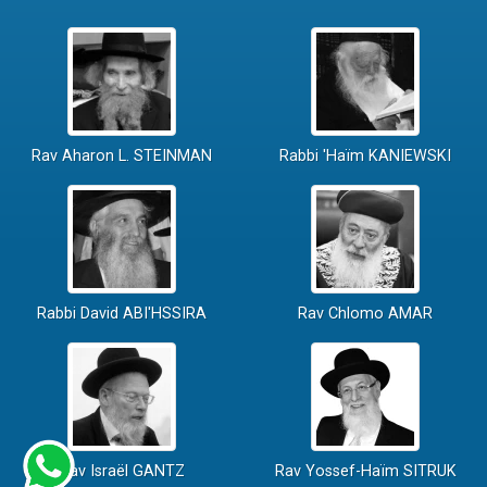
Rav Aharon L. STEINMAN
Rabbi 'Haïm KANIEWSKI
Rabbi David ABI'HSSIRA
Rav Chlomo AMAR
Rav Israël GANTZ
Rav Yossef-Haïm SITRUK