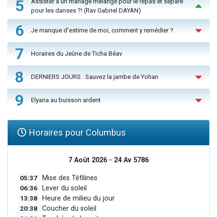
5
Assister à un mariage mélangé pour le repas et séparé
pour les danses ?! (Rav Gabriel DAYAN)
6
Je manque d'estime de moi, comment y remédier ?
7
Horaires du Jeûne de Ticha Béav
8
DERNIERS JOURS : Sauvez la jambe de Yohan
9
Elyana au buisson ardent
Horaires pour Columbus
7 Août 2026 - 24 Av 5786
05:37
Mise des Téfilines
06:36
Lever du soleil
13:38
Heure de milieu du jour
20:38
Coucher du soleil