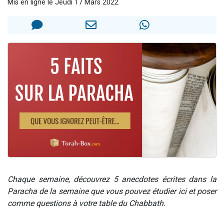
Mis en ligne le Jeudi 17 Mars 2022
Nouvelle émission radio : Visions de grandeur n°104 : Le Chabbath et le Birkat Hamazone à travers le temps
61 personnes viennent de demander une bénédiction
Ariel vient de donner son Maasser
Il reste 49 places pour étudier en groupe sur Zoom
Eva vient de donner son Maasser
Chaque semaine, découvrez 5 anecdotes écrites dans la
Paracha de la semaine que vous pouvez étudier ici et poser
comme questions à votre table du Chabbath.