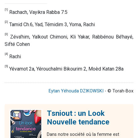
[1]
Rachach, Vayikra Rabba 7:5
[2]
Tamid Ch.6, Yad, Témidim 3, Yoma, Rachi
[3]
Zéva’him, Yalkout Chimoni, Kli Yakar, Rabbénou Bé’hayé,
Sifté Cohen
[4]
Rachi
[5]
Yévamot 2a, Yérouchalmi Bikourim 2, Moèd Katan 28a
Eytan Yéhouda DZIKOWSKI
- © Torah-Box
Tsniout : un Look
Nouvelle tendance
Dans notre société où la femme est