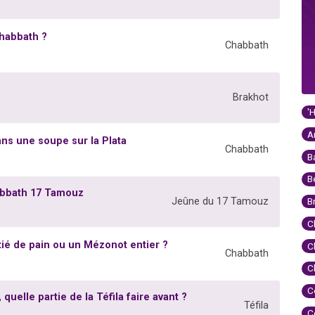
Chabbath ?
Chabbath
Brakhot
'
A
ns une soupe sur la Plata
Chabbath
B
B
abbath 17 Tamouz
Jeûne du 17 Tamouz
B
C
tié de pain ou un Mézonot entier ?
C
Chabbath
C
C
quelle partie de la Téfila faire avant ?
Téfila
C