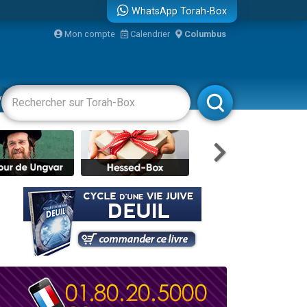
WhatsApp Torah-Box
Mon compte
Calendrier
Columbus
bre
vertissements
Livres
Rabbanim