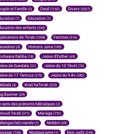
ouple et Famille
Deuil
Divers
(5)
(1102)
(5037)
ducation
Education
(1)
(1)
ducation des enfants
(244)
xplications de Torah
Femmes
(1058)
(316)
assidout
Histoire Juive
(4)
(189)
ochaana Rabba
Jeûne d'Esther
(18)
(69)
eûne de Guedalia
Jeûne du 10 Tévet
(51)
(74)
eûne du 17 Tamouz
Jeûne du 9 Av
(270)
(582)
abbala
Kriat haTorah
(4)
(220)
ag Baomer
(29)
e sens des prénoms hébraïques
(2)
imoud Torah
Mariage
(371)
(772)
élanges lait/viande
Middot
(1)
(69)
oussar
Musique juive
Non-Juifs
(154)
(1)
(249)