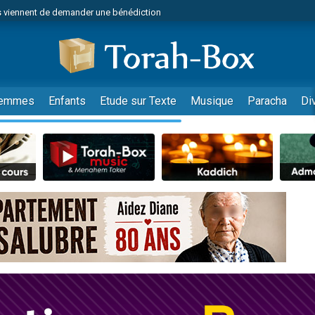
 viennent de demander une bénédiction
49 places pour étudier en groupe sur Zoom
nes viennent de faire un don pour Diane, 80 ans, dans un appartement insalu
 donner son Maasser
viennent de nous rejoindre sur WhatsApp
emmes
Enfants
Etude sur Texte
Musique
Paracha
Di
viennent de nous rejoindre sur WhatsApp
de donner son Maasser
es viennent de faire un don pour 5 jours de vacances aux Orphelins
viennent de nous rejoindre sur WhatsApp
 viennent de demander une bénédiction
49 places pour étudier en groupe sur Zoom
nnes viennent de faire un don pour Sauvez la jambe de Yohan
lles musiques dans Torah-Box Music
viennent de nous rejoindre sur WhatsApp
viennent de nous rejoindre sur WhatsApp