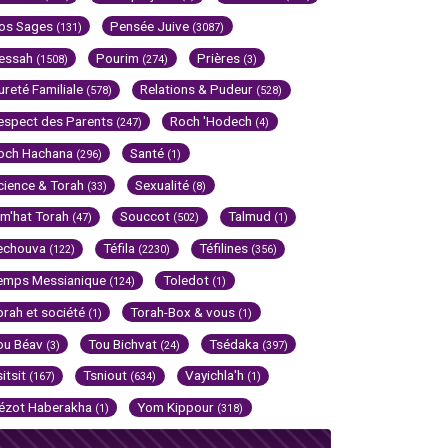
os Sages
Pensée Juive
(131)
(3087)
essah
Pourim
Prières
(1508)
(274)
(3)
ureté Familiale
Relations & Pudeur
(578)
(528)
espect des Parents
Roch 'Hodech
(247)
(4)
och Hachana
Santé
(296)
(1)
cience & Torah
Sexualité
(33)
(8)
im'hat Torah
Souccot
Talmud
(47)
(502)
(1)
echouva
Téfila
Téfilines
(122)
(2230)
(356)
emps Messianique
Toledot
(124)
(1)
orah et société
Torah-Box & vous
(1)
(1)
ou Béav
Tou Bichvat
Tsédaka
(3)
(24)
(397)
sitsit
Tsniout
Vayichla'h
(167)
(634)
(1)
ézot Haberakha
Yom Kippour
(1)
(318)