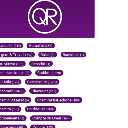
Hanouka
Actualité
(244)
(287)
rgent & Travail
Balak
Bamidbar
(747)
(1)
(1)
ar-Mitsva
Berechit
(118)
(1)
eth-Hamikdach
Brakhot
(6)
(1520)
rit-Mila
Cacheroute
(176)
(3703)
habbath
Chavouot
(2429)
(219)
hémini Atseret
Chemirat haLachone
(5)
(188)
hemita
Chiddoukh
(135)
(200)
ommunauté
Compte du Omer
(3)
(264)
onversion
Couple
(303)
(297)