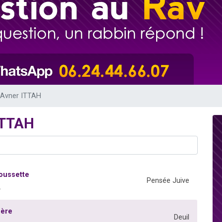
viennent de nous rejoindre sur WhatsApp
les musiques dans Torah-Box Music
es viennent de faire un don pour Tsédaka : pauvres d'Israel
sion radio : Visions de grandeur n°104 : Le Chabbath et le Birkat Hamazone à 
viennent de nous rejoindre sur WhatsApp
 Avner ITTAH
ITTAH
poussette
Pensée Juive
2
mère
Deuil