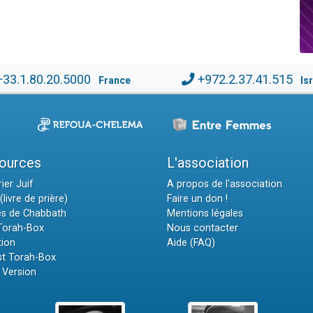
+33.1.80.20.5000
+972.2.37.41.515
France
Is
ources
L'association
ier Juif
A propos de l'association
(livre de prière)
Faire un don !
es de Chabbath
Mentions légales
 Torah-Box
Nous contacter
tion
Aide (FAQ)
t Torah-Box
 Version