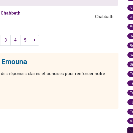
N
e Chabbath
Chabbath
P
P
R
3
4
5
R
S
- Emouna
S
 des réponses claires et concises pour renforcer notre
T
T
T
T
T
V