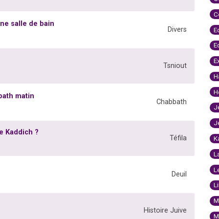
C
ne salle de bain
Divers
E
E
E
Tsniout
H
H
bbath matin
Chabbath
J
J
le Kaddich ?
Téfila
K
L
L
Deuil
L
M
Histoire Juive
M