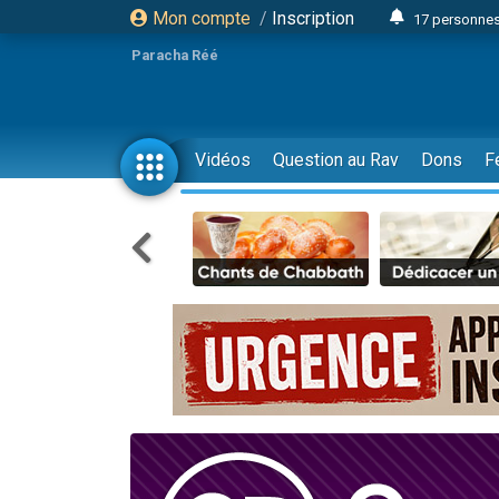
Mon compte
/
Inscription
17 personnes
Il reste 
Paracha Réé
23 person
Eva vient de
4 personnes 
Vidéos
Question au Rav
Dons
F
3 personnes 
Odaya vient 
3 personn
2 personnes 
13 personnes
Il reste 
30 perso
12 nouve
3 personnes 
2 personnes 