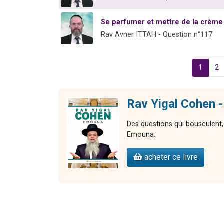
Se parfumer et mettre de la crèm
Rav Avner ITTAH - Question n°117
1
2
Rav Yigal Cohen 
Des questions qui bousculent,
Emouna.
acheter ce livre