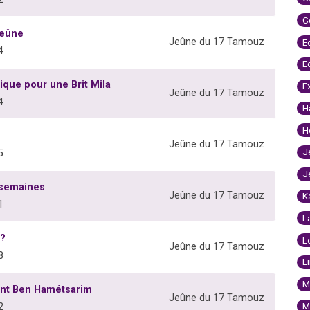
C
jeûne
Jeûne du 17 Tamouz
E
4
E
ique pour une Brit Mila
E
Jeûne du 17 Tamouz
4
H
H
Jeûne du 17 Tamouz
J
5
J
3 semaines
Jeûne du 17 Tamouz
K
1
L
 ?
L
Jeûne du 17 Tamouz
8
L
M
ant Ben Hamétsarim
Jeûne du 17 Tamouz
M
2