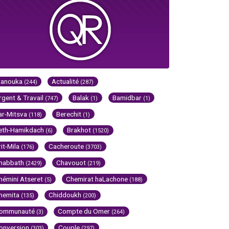
Hanouka
Actualité
(244)
(287)
rgent & Travail
Balak
Bamidbar
(747)
(1)
(1)
ar-Mitsva
Berechit
(118)
(1)
eth-Hamikdach
Brakhot
(6)
(1520)
rit-Mila
Cacheroute
(176)
(3703)
habbath
Chavouot
(2429)
(219)
hémini Atseret
Chemirat haLachone
(5)
(188)
hemita
Chiddoukh
(135)
(200)
ommunauté
Compte du Omer
(3)
(264)
onversion
Couple
(303)
(297)