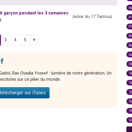
N
tit garçon pendant les 3 semaines
Jeûne du 17 Tamouz
P
4
P
R
3
4
5
R
S
f
S
adol, Rav Ovadia Yossef : lumière de notre génération. Un
T
ecdotes sur ce pilier du monde.
T
T
télécharger sur iTunes
T
T
V