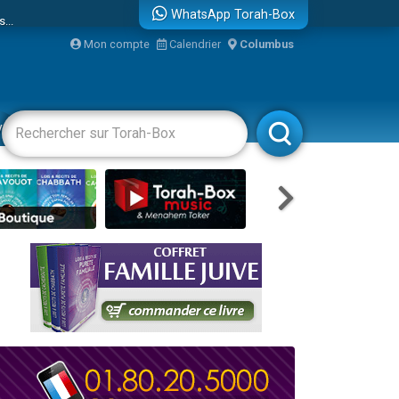
...
WhatsApp Torah-Box
Mon compte
Calendrier
Columbus
vertissements
Livres
Rabbanim
bre