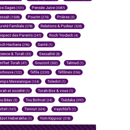
os Sages
Pensée Juive
(131)
(3087)
essah
Pourim
Prières
(1508)
(274)
(3)
ureté Familiale
Relations & Pudeur
(578)
(528)
espect des Parents
Roch 'Hodech
(247)
(4)
och Hachana
Santé
(296)
(1)
cience & Torah
Sexualité
(33)
(8)
im'hat Torah
Souccot
Talmud
(47)
(502)
(1)
echouva
Téfila
Téfilines
(122)
(2230)
(356)
emps Messianique
Toledot
(124)
(1)
orah et société
Torah-Box & vous
(1)
(1)
ou Béav
Tou Bichvat
Tsédaka
(3)
(24)
(397)
sitsit
Tsniout
Vayichla'h
(167)
(634)
(1)
ézot Haberakha
Yom Kippour
(1)
(318)