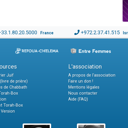
+33.1.80.20.5000
+972.2.37.41.515
France
Is
ources
L'association
ier Juif
A propos de l'association
(livre de prière)
Faire un don !
es de Chabbath
Mentions légales
 Torah-Box
Nous contacter
tion
Aide (FAQ)
t Torah-Box
 Version