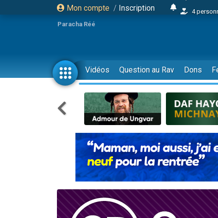
Mon compte
/
Inscription
4 personn
2 personn
Paracha Réé
17 personnes
4 personnes 
Il reste 
Vidéos
Question au Rav
Dons
F
23 person
Eva vient de
4 personnes 
3 personnes 
3 personn
Odaya vient 
2 personnes 
13 personnes
12 nouve
30 perso