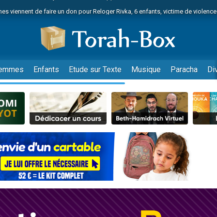
es viennent de faire un don pour Reloger Rivka, 6 enfants, victime de violences
es viennent de faire un don pour 1 Journée de Vacances Pour les Enfants
 viennent de demander une bénédiction
viennent de nous rejoindre sur WhatsApp
49 places pour étudier en groupe sur Zoom
emmes
Enfants
Etude sur Texte
Musique
Paracha
Di
nes viennent de faire un don pour Diane, 80 ans, dans un appartement insalu
 donner son Maasser
viennent de nous rejoindre sur WhatsApp
viennent de nous rejoindre sur WhatsApp
es viennent de faire un don pour 5 jours de vacances aux Orphelins
de donner son Maasser
viennent de nous rejoindre sur WhatsApp
 viennent de demander une bénédiction
lles musiques dans Torah-Box Music
nnes viennent de faire un don pour Sauvez la jambe de Yohan