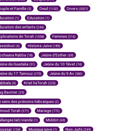
ouple et Famille
Deuil
Divers
(5)
(1102)
(5037)
ducation
Education
(1)
(1)
ducation des enfants
(244)
xplications de Torah
Femmes
(1058)
(316)
assidout
Histoire Juive
(4)
(189)
ochaana Rabba
Jeûne d'Esther
(18)
(69)
eûne de Guedalia
Jeûne du 10 Tévet
(51)
(74)
eûne du 17 Tamouz
Jeûne du 9 Av
(270)
(582)
abbala
Kriat haTorah
(4)
(220)
ag Baomer
(29)
e sens des prénoms hébraïques
(2)
imoud Torah
Mariage
(371)
(772)
élanges lait/viande
Middot
(1)
(69)
oussar
Musique juive
Non-Juifs
(154)
(1)
(249)