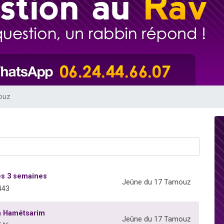
49 places pour étudier en groupe sur Zoom
viennent de nous rejoindre sur WhatsApp
viennent de nous rejoindre sur WhatsApp
les musiques dans Torah-Box Music
viennent de nous rejoindre sur WhatsApp
ouz
s 3 semaines
Jeûne du 17 Tamouz
443
n Hamétsarim
Jeûne du 17 Tamouz