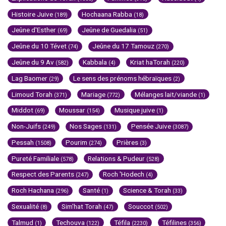
Histoire Juive
Hochaana Rabba
(189)
(18)
Jeûne d'Esther
Jeûne de Guedalia
(69)
(51)
Jeûne du 10 Tévet
Jeûne du 17 Tamouz
(74)
(270)
Jeûne du 9 Av
Kabbala
Kriat haTorah
(582)
(4)
(220)
Lag Baomer
Le sens des prénoms hébraïques
(29)
(2)
Limoud Torah
Mariage
Mélanges lait/viande
(371)
(772)
(1)
Middot
Moussar
Musique juive
(69)
(154)
(1)
Non-Juifs
Nos Sages
Pensée Juive
(249)
(131)
(3087)
Pessah
Pourim
Prières
(1508)
(274)
(3)
Pureté Familiale
Relations & Pudeur
(578)
(528)
Respect des Parents
Roch 'Hodech
(247)
(4)
Roch Hachana
Santé
Science & Torah
(296)
(1)
(33)
Sexualité
Sim'hat Torah
Souccot
(8)
(47)
(502)
Talmud
Techouva
Téfila
Téfilines
(1)
(122)
(2230)
(356)