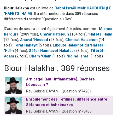
13 personnes viennent de demander une bénédiction
Biour Halakha
est un livre de
Rabbi Israël Méir HACOHEN (LE
30 personnes viennent de faire un don pour Sauvez la jambe de Yohan
'HAFETS 'HAIM)
. Il a été mentionné dans 389 réponses
différentes du service "Question au Rav".
Il reste 49 places pour étudier en groupe sur Zoom
12 nouvelles musiques dans Torah-Box Music
D'autres de ses livres ont également été cités, comme :
Michna
Beroura
(2989 fois),
Cha'ar Hatsioun
(164 fois),
'Hafets 'Haïm
29 personnes viennent de demander une bénédiction
(72 fois),
Ahavat 'Hessed
(23 fois),
Chmirat Halachon
(14
fois),
Torat Habayit
(5 fois),
Likouté Halakhot du 'Hafets
'Haïm
(4 fois),
Séfer Hamitsvot Hakatsar
(3 fois),
Tiférèt
Adam
(2 fois),
Chem 'Olam
(1 fois),
Nid'hé Israël
(1 fois).
Biour Halakha : 389 réponses
Arnicagel [anti-inflamatoire], Cachère
Lépessa'h ?
Rav Gabriel DAYAN - Question n°74201
Enroulement des Téfilines, différence entre
Séfarades et Ashkénazes
Rav Gabriel DAYAN - Question n°73486