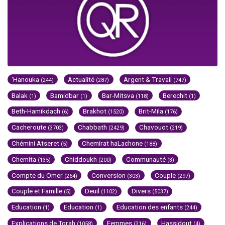
'Hanouka
Actualité
Argent & Travail
(244)
(287)
(747)
Balak
Bamidbar
Bar-Mitsva
Berechit
(1)
(1)
(118)
(1)
Beth-Hamikdach
Brakhot
Brit-Mila
(6)
(1520)
(176)
Cacheroute
Chabbath
Chavouot
(3703)
(2429)
(219)
Chémini Atseret
Chemirat haLachone
(5)
(188)
Chemita
Chiddoukh
Communauté
(135)
(200)
(3)
Compte du Omer
Conversion
Couple
(264)
(303)
(297)
Couple et Famille
Deuil
Divers
(5)
(1102)
(5037)
Education
Education
Education des enfants
(1)
(1)
(244)
Explications de Torah
Femmes
Hassidout
(1058)
(316)
(4)