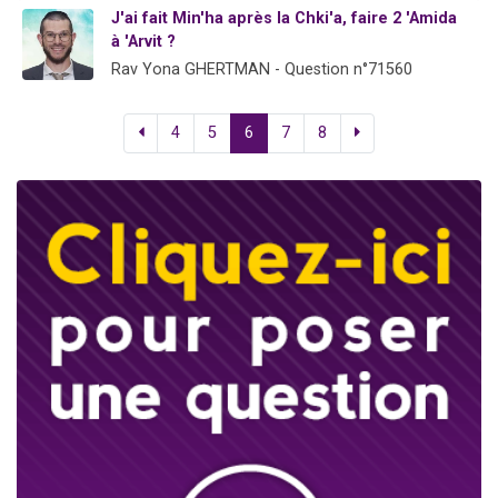
J'ai fait Min'ha après la Chki'a, faire 2 'Amida
à 'Arvit ?
Rav Yona GHERTMAN - Question n°71560
4
5
6
7
8