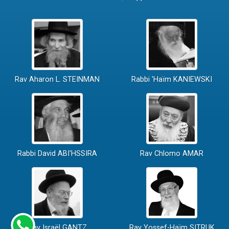
Rav Aharon L. STEINMAN
Rabbi 'Haïm KANIEWSKI
Rabbi David ABI'HSSIRA
Rav Chlomo AMAR
Rav Israël GANTZ
Rav Yossef-Haïm SITRUK