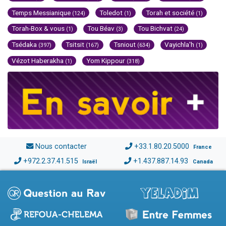
Temps Messianique
Toledot
Torah et société
(124)
(1)
(1)
Torah-Box & vous
Tou Béav
Tou Bichvat
(1)
(3)
(24)
Tsédaka
Tsitsit
Tsniout
Vayichla'h
(397)
(167)
(634)
(1)
Vézot Haberakha
Yom Kippour
(1)
(318)
Nous contacter
+33.1.80.20.5000
France
+972.2.37.41.515
+1.437.887.14.93
Israël
Canada