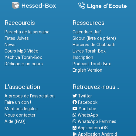
Raccourcis
Ressources
Paracha de la semaine
Calendrier Juif
Fêtes Juives
Sidour (livre de prière)
News
Horaires de Chabbath
Cours Mp3-Vidéo
Livres Torah-Box
Yéchiva Torah-Box
Inscription
Dédicacer un cours
Podcast Torah-Box
English Version
L'association
Retrouvez-nous...
A propos de l'association
Twitter
Faire un don !
Facebook
Mentions légales
YouTube
Nous contacter
WhatsApp
Aide (FAQ)
WhatsApp Femmes
Application iOS
Application Android