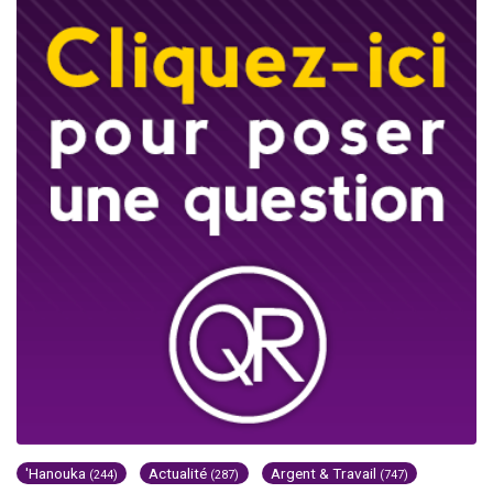
'Hanouka
Actualité
Argent & Travail
(244)
(287)
(747)