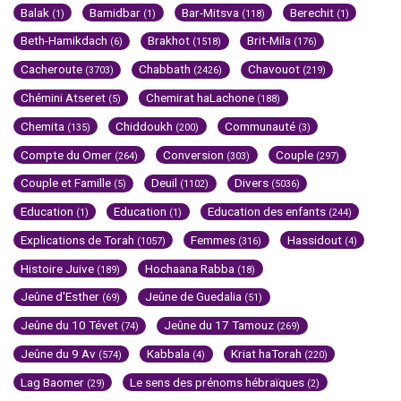
Balak
Bamidbar
Bar-Mitsva
Berechit
(1)
(1)
(118)
(1)
Beth-Hamikdach
Brakhot
Brit-Mila
(6)
(1518)
(176)
Cacheroute
Chabbath
Chavouot
(3703)
(2426)
(219)
Chémini Atseret
Chemirat haLachone
(5)
(188)
Chemita
Chiddoukh
Communauté
(135)
(200)
(3)
Compte du Omer
Conversion
Couple
(264)
(303)
(297)
Couple et Famille
Deuil
Divers
(5)
(1102)
(5036)
Education
Education
Education des enfants
(1)
(1)
(244)
Explications de Torah
Femmes
Hassidout
(1057)
(316)
(4)
Histoire Juive
Hochaana Rabba
(189)
(18)
Jeûne d'Esther
Jeûne de Guedalia
(69)
(51)
Jeûne du 10 Tévet
Jeûne du 17 Tamouz
(74)
(269)
Jeûne du 9 Av
Kabbala
Kriat haTorah
(574)
(4)
(220)
Lag Baomer
Le sens des prénoms hébraïques
(29)
(2)