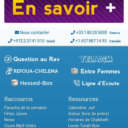
Nous contacter
+33.1.80.20.5000
France
+972.2.37.41.515
+1.437.887.14.93
Israël
Canada
Raccourcis
Ressources
Paracha de la semaine
Calendrier Juif
Fêtes Juives
Sidour (livre de prière)
News
Horaires de Chabbath
Cours Mp3-Vidéo
Livres Torah-Box