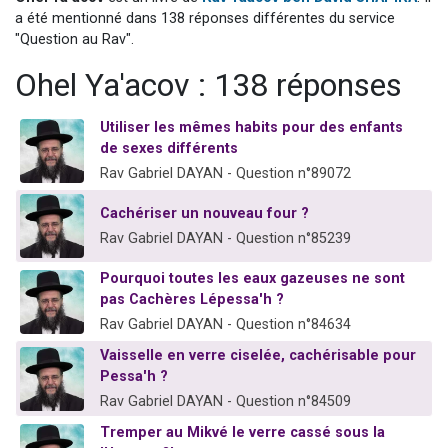
6 personnes viennent de faire un don pour 5 enfants déjà orphelins risquent de perdre leur maman
a été mentionné dans 138 réponses différentes du service
"Question au Rav".
2 personnes viennent de faire un don pour Reloger Rivka, 6 enfants, victime de violences...
Ohel Ya'acov : 138 réponses
10 personnes viennent de demander une bénédiction
Il reste 49 places pour étudier en groupe sur Zoom
Utiliser les mêmes habits pour des enfants
2 personnes viennent de nous rejoindre sur WhatsApp
de sexes différents
Rav Gabriel DAYAN - Question n°89072
Cachériser un nouveau four ?
Rav Gabriel DAYAN - Question n°85239
Pourquoi toutes les eaux gazeuses ne sont
pas Cachères Lépessa'h ?
Rav Gabriel DAYAN - Question n°84634
Vaisselle en verre ciselée, cachérisable pour
Pessa'h ?
Rav Gabriel DAYAN - Question n°84509
Tremper au Mikvé le verre cassé sous la