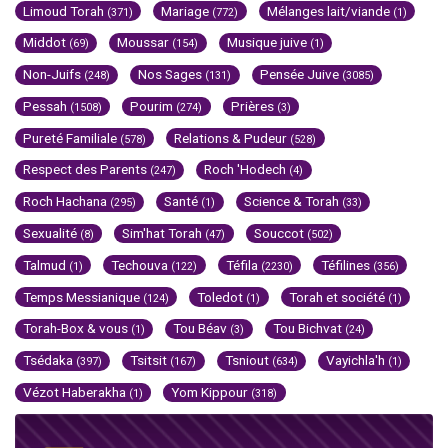
Limoud Torah
Mariage
Mélanges lait/viande
(371)
(772)
(1)
Middot
Moussar
Musique juive
(69)
(154)
(1)
Non-Juifs
Nos Sages
Pensée Juive
(248)
(131)
(3085)
Pessah
Pourim
Prières
(1508)
(274)
(3)
Pureté Familiale
Relations & Pudeur
(578)
(528)
Respect des Parents
Roch 'Hodech
(247)
(4)
Roch Hachana
Santé
Science & Torah
(295)
(1)
(33)
Sexualité
Sim'hat Torah
Souccot
(8)
(47)
(502)
Talmud
Techouva
Téfila
Téfilines
(1)
(122)
(2230)
(356)
Temps Messianique
Toledot
Torah et société
(124)
(1)
(1)
Torah-Box & vous
Tou Béav
Tou Bichvat
(1)
(3)
(24)
Tsédaka
Tsitsit
Tsniout
Vayichla'h
(397)
(167)
(634)
(1)
Vézot Haberakha
Yom Kippour
(1)
(318)