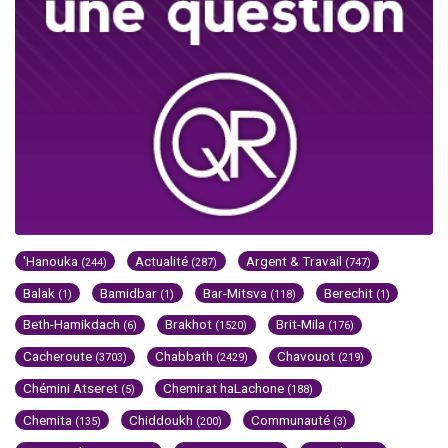
'Hanouka
Actualité
Argent & Travail
(244)
(287)
(747)
Balak
Bamidbar
Bar-Mitsva
Berechit
(1)
(1)
(118)
(1)
Beth-Hamikdach
Brakhot
Brit-Mila
(6)
(1520)
(176)
Cacheroute
Chabbath
Chavouot
(3703)
(2429)
(219)
Chémini Atseret
Chemirat haLachone
(5)
(188)
Chemita
Chiddoukh
Communauté
(135)
(200)
(3)