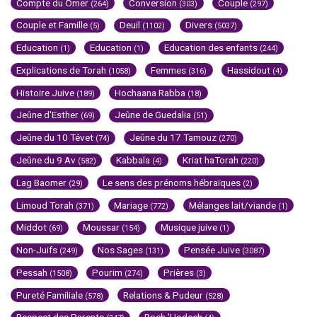
Compte du Omer
Conversion
Couple
(264)
(303)
(297)
Couple et Famille
Deuil
Divers
(5)
(1102)
(5037)
Education
Education
Education des enfants
(1)
(1)
(244)
Explications de Torah
Femmes
Hassidout
(1058)
(316)
(4)
Histoire Juive
Hochaana Rabba
(189)
(18)
Jeûne d'Esther
Jeûne de Guedalia
(69)
(51)
Jeûne du 10 Tévet
Jeûne du 17 Tamouz
(74)
(270)
Jeûne du 9 Av
Kabbala
Kriat haTorah
(582)
(4)
(220)
Lag Baomer
Le sens des prénoms hébraïques
(29)
(2)
Limoud Torah
Mariage
Mélanges lait/viande
(371)
(772)
(1)
Middot
Moussar
Musique juive
(69)
(154)
(1)
Non-Juifs
Nos Sages
Pensée Juive
(249)
(131)
(3087)
Pessah
Pourim
Prières
(1508)
(274)
(3)
Pureté Familiale
Relations & Pudeur
(578)
(528)