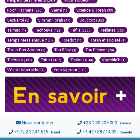
Respect des Parents
Roch 'Hodech
(247)
(4)
Roch Hachana
Santé
Science & Torah
(296)
(1)
(33)
Sexualité
Sim'hat Torah
Souccot
(8)
(47)
(502)
Talmud
Techouva
Téfila
Téfilines
(1)
(122)
(2230)
(356)
Temps Messianique
Toledot
Torah et société
(124)
(1)
(1)
Torah-Box & vous
Tou Béav
Tou Bichvat
(1)
(3)
(24)
Tsédaka
Tsitsit
Tsniout
Vayichla'h
(397)
(167)
(634)
(1)
Vézot Haberakha
Yom Kippour
(1)
(318)
Nous contacter
+33.1.80.20.5000
France
+972.2.37.41.515
+1.437.887.14.93
Israël
Canada