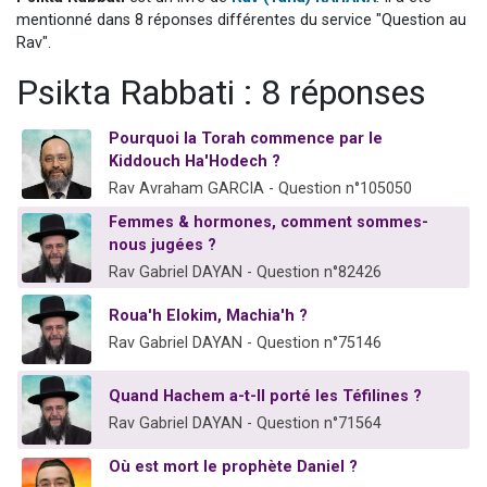
3 personnes viennent de nous rejoindre sur WhatsApp
mentionné dans 8 réponses différentes du service "Question au
Rav".
3 personnes viennent de faire un don pour 5 jours de vacances aux Orphelins
Psikta Rabbati : 8 réponses
Odaya vient de donner son Maasser
13 personnes viennent de demander une bénédiction
Pourquoi la Torah commence par le
3 personnes viennent de nous rejoindre sur WhatsApp
Kiddouch Ha'Hodech ?
Rav Avraham GARCIA - Question n°105050
Femmes & hormones, comment sommes-
nous jugées ?
Rav Gabriel DAYAN - Question n°82426
Roua'h Elokim, Machia'h ?
Rav Gabriel DAYAN - Question n°75146
Quand Hachem a-t-Il porté les Téfilines ?
Rav Gabriel DAYAN - Question n°71564
Où est mort le prophète Daniel ?