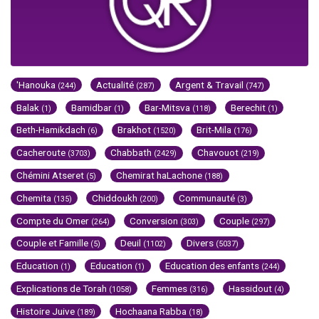
'Hanouka
Actualité
Argent & Travail
(244)
(287)
(747)
Balak
Bamidbar
Bar-Mitsva
Berechit
(1)
(1)
(118)
(1)
Beth-Hamikdach
Brakhot
Brit-Mila
(6)
(1520)
(176)
Cacheroute
Chabbath
Chavouot
(3703)
(2429)
(219)
Chémini Atseret
Chemirat haLachone
(5)
(188)
Chemita
Chiddoukh
Communauté
(135)
(200)
(3)
Compte du Omer
Conversion
Couple
(264)
(303)
(297)
Couple et Famille
Deuil
Divers
(5)
(1102)
(5037)
Education
Education
Education des enfants
(1)
(1)
(244)
Explications de Torah
Femmes
Hassidout
(1058)
(316)
(4)
Histoire Juive
Hochaana Rabba
(189)
(18)