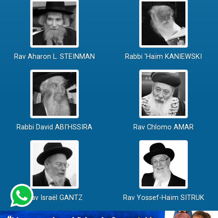
Rav Aharon L. STEINMAN
Rabbi 'Haïm KANIEWSKI
Rabbi David ABI'HSSIRA
Rav Chlomo AMAR
Rav Israël GANTZ
Rav Yossef-Haïm SITRUK