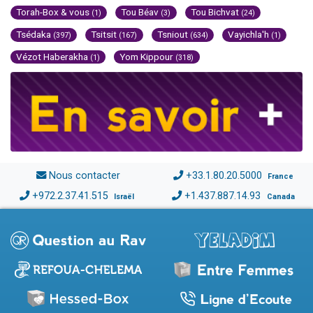
Torah-Box & vous
Tou Béav
Tou Bichvat
(1)
(3)
(24)
Tsédaka
Tsitsit
Tsniout
Vayichla'h
(397)
(167)
(634)
(1)
Vézot Haberakha
Yom Kippour
(1)
(318)
Nous contacter
+33.1.80.20.5000
France
+972.2.37.41.515
+1.437.887.14.93
Israël
Canada