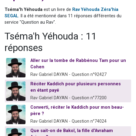
Nouvelle émission radio : Visions de grandeur n°104 : Le Chabbath et le Birkat Hamazone à travers le temps
Tséma'h Yéhouda
est un livre de
Rav Yéhouda Zéra'hia
61 personnes viennent de demander une bénédiction
SEGAL
. Il a été mentionné dans 11 réponses différentes du
service "Question au Rav".
Ariel vient de donner son Maasser
Il reste 49 places pour étudier en groupe sur Zoom
Tséma'h Yéhouda : 11
Eva vient de donner son Maasser
réponses
Aller sur la tombe de Rabbénou Tam pour un
Cohen
Rav Gabriel DAYAN - Question n°92427
Réciter Kaddich pour plusieurs personnes
en étant payé
Rav Gabriel DAYAN - Question n°77200
Converti, réciter le Kaddich pour mon beau-
père ?
Rav Gabriel DAYAN - Question n°74024
Que sait-on de Bakol, la fille d'Avraham