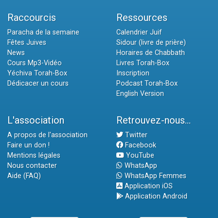
Raccourcis
Ressources
Paracha de la semaine
Calendrier Juif
Fêtes Juives
Sidour (livre de prière)
News
Horaires de Chabbath
Cours Mp3-Vidéo
Livres Torah-Box
Yéchiva Torah-Box
Inscription
Dédicacer un cours
Podcast Torah-Box
English Version
L'association
Retrouvez-nous...
A propos de l'association
Twitter
Faire un don !
Facebook
Mentions légales
YouTube
Nous contacter
WhatsApp
Aide (FAQ)
WhatsApp Femmes
Application iOS
Application Android