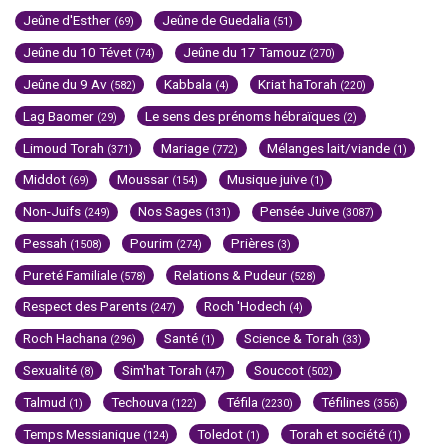
Jeûne d'Esther
Jeûne de Guedalia
(69)
(51)
Jeûne du 10 Tévet
Jeûne du 17 Tamouz
(74)
(270)
Jeûne du 9 Av
Kabbala
Kriat haTorah
(582)
(4)
(220)
Lag Baomer
Le sens des prénoms hébraïques
(29)
(2)
Limoud Torah
Mariage
Mélanges lait/viande
(371)
(772)
(1)
Middot
Moussar
Musique juive
(69)
(154)
(1)
Non-Juifs
Nos Sages
Pensée Juive
(249)
(131)
(3087)
Pessah
Pourim
Prières
(1508)
(274)
(3)
Pureté Familiale
Relations & Pudeur
(578)
(528)
Respect des Parents
Roch 'Hodech
(247)
(4)
Roch Hachana
Santé
Science & Torah
(296)
(1)
(33)
Sexualité
Sim'hat Torah
Souccot
(8)
(47)
(502)
Talmud
Techouva
Téfila
Téfilines
(1)
(122)
(2230)
(356)
Temps Messianique
Toledot
Torah et société
(124)
(1)
(1)