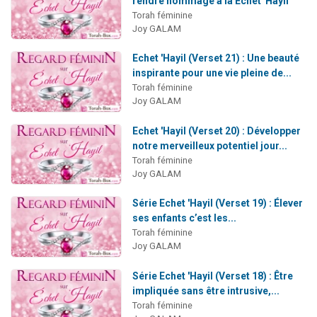
rendre hommage à la Echet 'Hayil
61 personnes viennent de demander une bénédiction
Torah féminine
Joy GALAM
Il reste 49 places pour étudier en groupe sur Zoom
Ariel vient de donner son Maasser
Echet 'Hayil (Verset 21) : Une beauté
inspirante pour une vie pleine de...
Nathaniel vient de donner son Maasser
Torah féminine
4 personnes viennent de nous rejoindre sur WhatsApp
Joy GALAM
Echet 'Hayil (Verset 20) : Développer
notre merveilleux potentiel jour...
Torah féminine
Joy GALAM
Série Echet 'Hayil (Verset 19) : Élever
ses enfants c’est les...
Torah féminine
Joy GALAM
Série Echet 'Hayil (Verset 18) : Être
impliquée sans être intrusive,...
Torah féminine