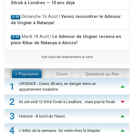
Sitruk à Londres — 10 ans déjà
Dimanche 16 Août |
Venez rencontrer le Admour
J-10
de Ungvar à Natanya!
Mardi 18 Août |
Le Admour de Ungvar recevra en
J-12
plein Kikar de Natanya à Alonzo!
Voir tous les événements à venir
+ Populaires
Cours
Questions au Rav
1
URGENCE - Diane, 80 ans, en danger dans un
appartement insalubre
2
Ils ont volé 12 Sifré Torah à Levallois… mais pas la Torah
3
Histoire - À bord du Titanic
4
L'édito de la semaine - En visite chez le Steipler