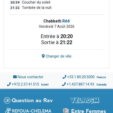
20:39
Coucher du soleil
21:22
Tombée de la nuit
Chabbath
Réé
Vendredi 7 Août 2026
Entrée à
20:20
Sortie à
21:22
Changer de ville
Nous contacter
+33.1.80.20.5000
France
+972.2.37.41.515
+1.437.887.14.93
Israël
Canada