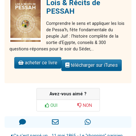
Lois & Récits de
PESSAH
Comprendre le sens et appliquer les lois
de Pessa'h, fête fondamentale du
peuple Juif : l'histoire complète de la
sortie d'Egypte, conseils & 300
questions-réponses pour le soir du Séder,...
acheter ce livre
télécharger sur iTunes
Avez-vous aimé ?
OUI
NON
Ça s'est passé un… 11 mai 1865 - Le "shopping" parisien...