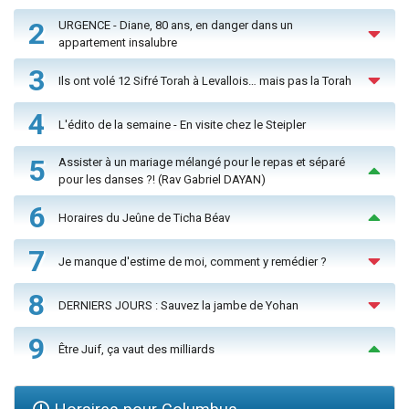
2
URGENCE - Diane, 80 ans, en danger dans un
appartement insalubre
3
Ils ont volé 12 Sifré Torah à Levallois… mais pas la Torah
4
L'édito de la semaine - En visite chez le Steipler
5
Assister à un mariage mélangé pour le repas et séparé
pour les danses ?! (Rav Gabriel DAYAN)
6
Horaires du Jeûne de Ticha Béav
7
Je manque d'estime de moi, comment y remédier ?
8
DERNIERS JOURS : Sauvez la jambe de Yohan
9
Être Juif, ça vaut des milliards