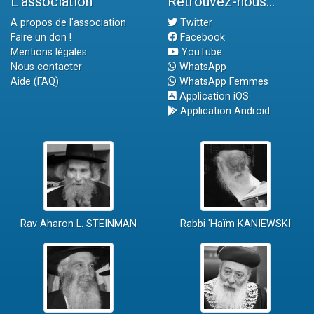
L'association
Retrouvez-nous...
A propos de l'association
Twitter
Faire un don !
Facebook
Mentions légales
YouTube
Nous contacter
WhatsApp
Aide (FAQ)
WhatsApp Femmes
Application iOS
Application Android
Rav Aharon L. STEINMAN
Rabbi 'Haïm KANIEWSKI