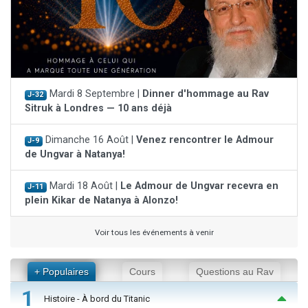
Mardi 8 Septembre |
Dinner d'hommage au Rav
J-32
Sitruk à Londres — 10 ans déjà
Dimanche 16 Août |
Venez rencontrer le Admour
J-9
de Ungvar à Natanya!
Mardi 18 Août |
Le Admour de Ungvar recevra en
J-11
plein Kikar de Natanya à Alonzo!
Voir tous les événements à venir
+ Populaires
Cours
Questions au Rav
1
Histoire - À bord du Titanic