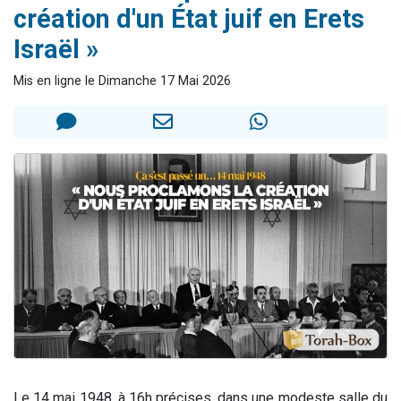
création d'un État juif en Erets
Il reste 49 places pour étudier en groupe sur Zoom
Israël »
3 personnes viennent de nous rejoindre sur WhatsApp
2 personnes viennent de nous rejoindre sur WhatsApp
Mis en ligne le Dimanche 17 Mai 2026
2 nouvelles musiques dans Torah-Box Music
6 personnes viennent de nous rejoindre sur WhatsApp
Le 14 mai 1948, à 16h précises, dans une modeste salle du