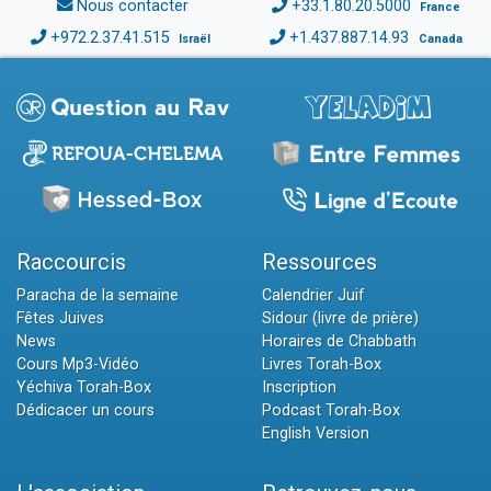
Nous contacter
+33.1.80.20.5000
France
+972.2.37.41.515
+1.437.887.14.93
Israël
Canada
Raccourcis
Ressources
Paracha de la semaine
Calendrier Juif
Fêtes Juives
Sidour (livre de prière)
News
Horaires de Chabbath
Cours Mp3-Vidéo
Livres Torah-Box
Yéchiva Torah-Box
Inscription
Dédicacer un cours
Podcast Torah-Box
English Version