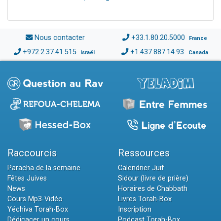
Nous contacter
+33.1.80.20.5000
France
+972.2.37.41.515
+1.437.887.14.93
Israël
Canada
Raccourcis
Ressources
Paracha de la semaine
Calendrier Juif
Fêtes Juives
Sidour (livre de prière)
News
Horaires de Chabbath
Cours Mp3-Vidéo
Livres Torah-Box
Yéchiva Torah-Box
Inscription
Dédicacer un cours
Podcast Torah-Box