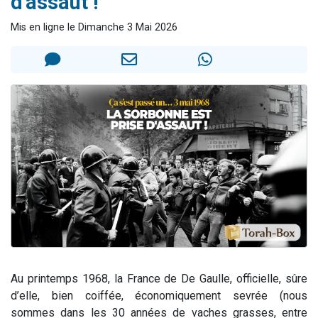
d'assaut !"
6 personnes viennent de nous rejoindre sur WhatsApp
Mis en ligne le Dimanche 3 Mai 2026
4 personnes viennent de faire un don pour Reloger Rivka, 6 enfants, victime de violences...
2 personnes viennent de faire un don pour 1 Journée de Vacances Pour les Enfants
4 personnes viennent de nous rejoindre sur WhatsApp
3 nouvelles musiques dans Torah-Box Music
Au printemps 1968, la France de De Gaulle, officielle, sûre
d’elle, bien coiffée, économiquement sevrée (nous
sommes dans les 30 années de vaches grasses, entre