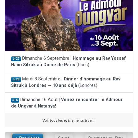
Dimanche 6 Septembre |
Hommage au Rav Yossef
J-27
Haim Sitruk au Dome de Paris
(Paris)
Mardi 8 Septembre |
Dinner d'hommage au Rav
J-29
Sitruk à Londres — 10 ans déjà
(Londres)
Dimanche 16 Août |
Venez rencontrer le Admour
J-6
de Ungvar à Natanya!
Voir tous les événements à venir
+ Populaires
Cours
Questions au Rav