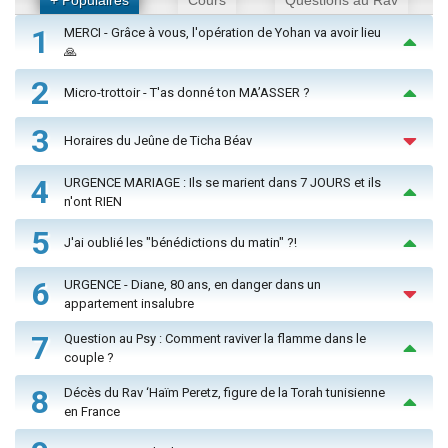
1
MERCI - Grâce à vous, l'opération de Yohan va avoir lieu
🙏
2
Micro-trottoir - T'as donné ton MA’ASSER ?
3
Horaires du Jeûne de Ticha Béav
4
URGENCE MARIAGE : Ils se marient dans 7 JOURS et ils
n'ont RIEN
5
J'ai oublié les "bénédictions du matin" ?!
6
URGENCE - Diane, 80 ans, en danger dans un
appartement insalubre
7
Question au Psy : Comment raviver la flamme dans le
couple ?
8
Décès du Rav ‘Haïm Peretz, figure de la Torah tunisienne
en France