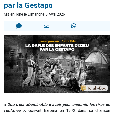
par la Gestapo
17 personnes viennent de demander une bénédiction
4 personnes viennent de nous rejoindre sur WhatsApp
Mis en ligne le Dimanche 5 Avril 2026
Il reste 49 places pour étudier en groupe sur Zoom
Eva vient de donner son Maasser
Eli vient de donner son Maasser
« Que c’est abominable d’avoir pour ennemis les rires de
l’enfance
»
,
écrivait
Barbara
en 1972 dans sa chanson