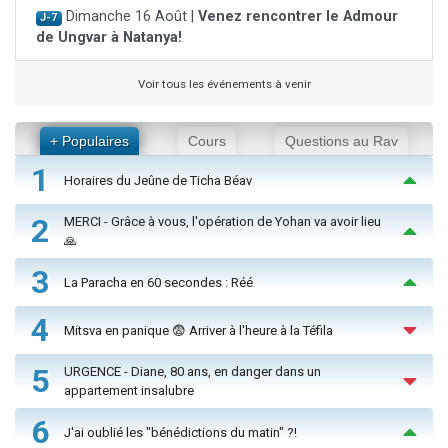
Dimanche 16 Août |
Venez rencontrer le Admour
J-7
de Ungvar à Natanya!
Voir tous les événements à venir
+ Populaires
Cours
Questions au Rav
1
Horaires du Jeûne de Ticha Béav
2
MERCI - Grâce à vous, l'opération de Yohan va avoir lieu
🙏
3
La Paracha en 60 secondes : Réé
4
Mitsva en panique 😨 Arriver à l'heure à la Téfila
5
URGENCE - Diane, 80 ans, en danger dans un
appartement insalubre
6
J'ai oublié les "bénédictions du matin" ?!