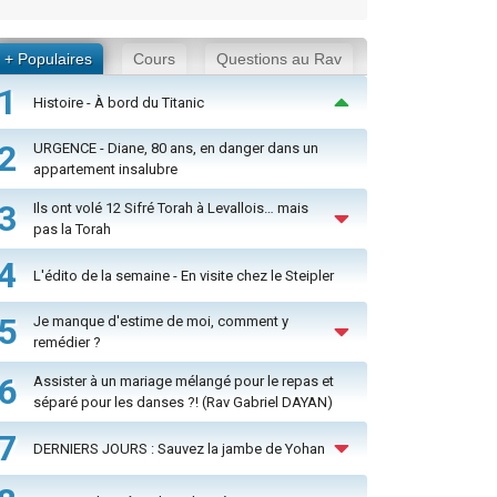
+ Populaires
Cours
Questions au Rav
1
Histoire - À bord du Titanic
2
URGENCE - Diane, 80 ans, en danger dans un
appartement insalubre
3
Ils ont volé 12 Sifré Torah à Levallois… mais
pas la Torah
4
L'édito de la semaine - En visite chez le Steipler
5
Je manque d'estime de moi, comment y
remédier ?
6
Assister à un mariage mélangé pour le repas et
séparé pour les danses ?! (Rav Gabriel DAYAN)
7
DERNIERS JOURS : Sauvez la jambe de Yohan