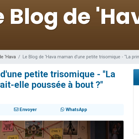
sion radio : Visions de grandeur n°104 : Le Chabbath et le Birkat Hamazone à 
 viennent de demander une bénédiction
de donner son Maasser
49 places pour étudier en groupe sur Zoom
 donner son Maasser
de 'Hava
Le Blog de 'Hava maman d'une petite trisomique - "La prin
'une petite trisomique - "La
ait-elle poussée à bout ?"
Envoyer
WhatsApp