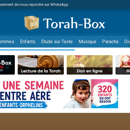
viennent de nous rejoindre sur WhatsApp
viennent de nous rejoindre sur WhatsApp
de donner son Maasser
es viennent de faire un don pour 5 jours de vacances aux Orphelins
es viennent de faire un don pour Diane, 80 ans, dans un appartement insalub
emmes
Enfants
Etude sur Texte
Musique
Paracha
Di
 viennent de demander une bénédiction
viennent de nous rejoindre sur WhatsApp
nnes viennent de faire un don pour Sauvez la jambe de Yohan
49 places pour étudier en groupe sur Zoom
lles musiques dans Torah-Box Music
viennent de nous rejoindre sur WhatsApp
viennent de nous rejoindre sur WhatsApp
viennent de nous rejoindre sur WhatsApp
les musiques dans Torah-Box Music
es viennent de faire un don pour Tsédaka : pauvres d'Israel