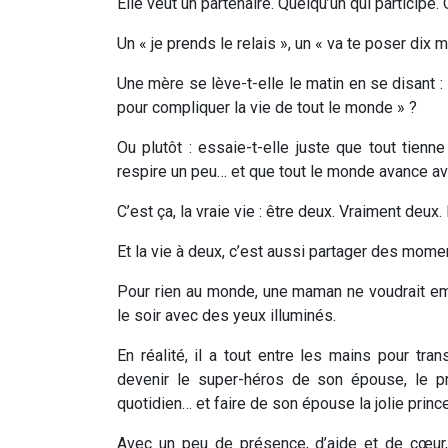
Elle veut un partenaire. Quelqu’un qui participe. Q
Un « je prends le relais », un « va te poser dix 
Une mère se lève-t-elle le matin en se disant : 
pour compliquer la vie de tout le monde » ?
Ou plutôt : essaie-t-elle juste que tout tien
respire un peu… et que tout le monde avance ave
C’est ça, la vraie vie : être deux. Vraiment deux
Et la vie à deux, c’est aussi partager des mom
Pour rien au monde, une maman ne voudrait em
le soir avec des yeux illuminés.
En réalité, il a tout entre les mains pour tr
devenir le super-héros de son épouse, le p
quotidien… et faire de son épouse la jolie prin
Avec un peu de présence, d’aide et de cœur, 