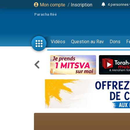
Mon compte
/
Inscription
4 personnes 
3 personnes 
Paracha Réé
Odaya vient 
3 personn
3 personn
Vidéos
Question au Rav
Dons
F
13 personnes
2 personnes 
30 perso
Il reste 
12 nouve
3 personnes 
2 personnes 
3 personnes 
2 nouvel
8 personn