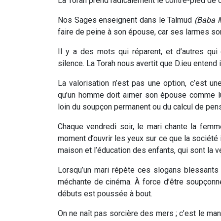
La Torah prend radicalement le contre-pied de 
Nos Sages enseignent dans le Talmud
(Baba 
faire de peine à son épouse, car ses larmes son
Il y a des mots qui réparent, et d’autres q
silence. La Torah nous avertit que D.ieu enten
La valorisation n’est pas une option, c’est 
qu’un homme doit aimer son épouse comme lui
loin du soupçon permanent ou du calcul de pens
Chaque vendredi soir, le mari chante la femme
moment d’ouvrir les yeux sur ce que la société i
maison et l’éducation des enfants, qui sont la 
Lorsqu’un mari répète ces slogans blessants 
méchante de cinéma. À force d’être soupçonné
débuts est poussée à bout.
On ne naît pas sorcière des mers ; c’est le man