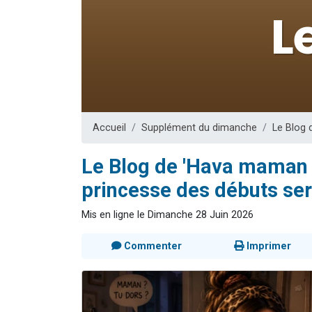
Nouvelle émis
61 personnes
Ariel vient 
Il reste 
Eva vient de
Accueil
Supplément du dimanche
Le Blog 
Le Blog de 'Hava maman d
princesse des débuts ser
Mis en ligne le Dimanche 28 Juin 2026
Commenter
Imprimer