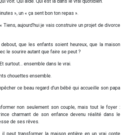
ui voit. Qui aide. Qui est là dans le vrai quotidien.
minutes », un « ça sent bon ton repas ».
« Tiens, aujourd’hui je vais construire un projet de divorce
ne debout, que les enfants soient heureux, que la maison
c le sourire autant que faire se peut ?
. Et surtout… ensemble dans le vrai.
ents chouettes ensemble.
pêcher ce beau regard d’un bébé qui accueille son papa
ansformer non seulement son couple, mais tout le foyer :
rince charmant de son enfance devenu réalité dans le
cesse de ses rêves.
il peut transformer la maison entière en un vrai conte