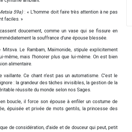
ce cynisme ambiant.
Metsia 59a)
: « L’homme doit faire très attention à ne pas
t faciles. »
ui cassent doucement, comme un vase qui se fissure en
d immédiatement la souffrance d’une épouse blessée.
une Mitsva. Le Rambam, Maïmonide, stipule explicitement
-même, mais l’honorer plus que lui-même. On est bien
ion alimentaire.
 vaillante. Ce chant n’est pas un automatisme. C’est le
gnore : la grandeur des tâches invisibles, la gestion de la
véritable réussite du monde selon nos Sages.
en boucle, il force son épouse à enfiler un costume de
e, épuisée et privée de mots gentils, la princesse des
que de considération, d’aide et de douceur qui peut, petit