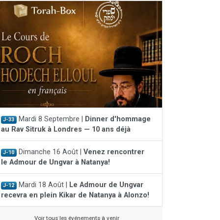
Mardi 8 Septembre |
Dinner d'hommage
J-33
au Rav Sitruk à Londres — 10 ans déjà
Dimanche 16 Août |
Venez rencontrer
J-10
le Admour de Ungvar à Natanya!
Mardi 18 Août |
Le Admour de Ungvar
J-12
recevra en plein Kikar de Natanya à Alonzo!
Voir tous les événements à venir